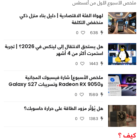
ملخص الأسبوع الأول من أغسطس
لهواة الفئة الاقتصادية | دليل بناء منزل ذكي
منخفض التكلفة
0
638
0
0
0
هل يستحق الانتقال إلى لينكس في 2026؟ | تجربة
استمرت أكثر من 4 أشهر
0
1443
ملخص الأسبوع| شارة فيسبوك المجانية
وRadeon RX 9050 وتسريبات Galaxy S27
0
1589
هل يُؤثّر مزود الطاقة على حرارة حاسوبك؟
0
1383
كيف ؟