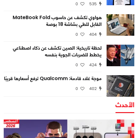
0
535
هواوي تكشف عن حاسوب MateBook Fold
القابل للطي بشاشة 18 بوصة
0
404
لحظة تاريخية: الصين تكشف عن ذكاء اصطناعي
يخطط للضربات الجوية بنفسه
0
424
موجة غلاء قادمة: Qualcomm ترفع أسعارها قريبًا
0
402
الأحدث