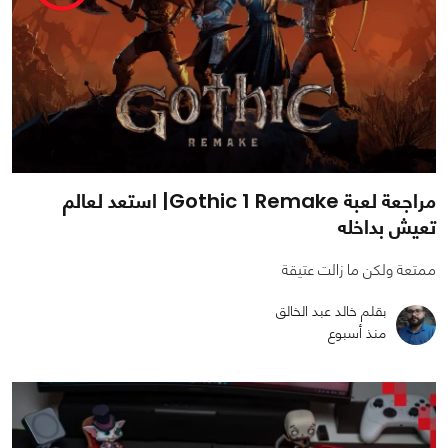
مراجعة لعبة Gothic 1 Remake| استعد لعالم
تعيش بداخله
ممتعة ولكن ما زالت عتيقة
بقلم خالد عبد الخالق
منذ أسبوع
0
0
1589