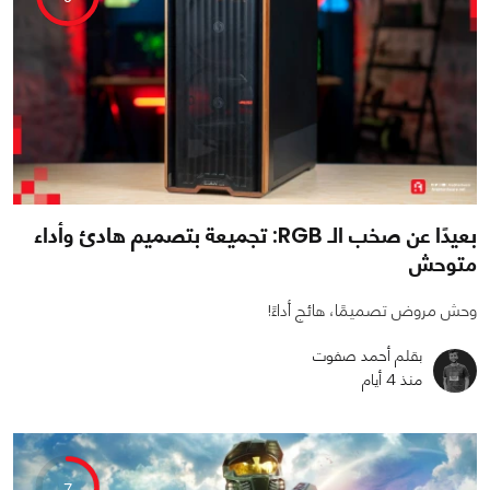
بعيدًا عن صخب الـ RGB: تجميعة بتصميم هادئ وأداء
متوحش
وحش مروض تصميمًا، هائج أداءً!
بقلم أحمد صفوت
منذ 4 أيام
0
0
1926
7