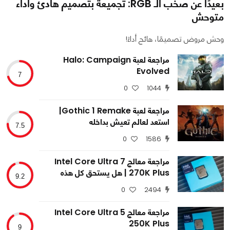
بعيدًا عن صخب الـ RGB: تجميعة بتصميم هادئ وأداء
متوحش
وحش مروض تصميمًا، هائج أداءً!
مراجعة لعبة Halo: Campaign
Evolved
7
0
1044
0
0
1924
مراجعة لعبة Gothic 1 Remake|
استعد لعالم تعيش بداخله
7.5
0
1586
مراجعة معالج Intel Core Ultra 7
270K Plus | هل يستحق كل هذه
9.2
الضجة؟
0
2494
مراجعة معالج Intel Core Ultra 5
250K Plus
9