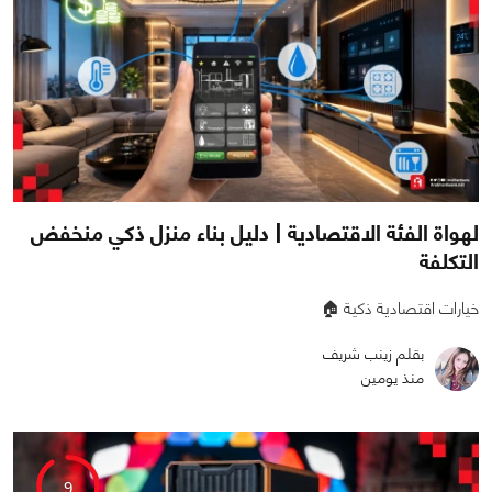
لهواة الفئة الاقتصادية | دليل بناء منزل ذكي منخفض
التكلفة
خيارات اقتصادية ذكية 🏠
بقلم زينب شريف
منذ يومين
0
0
641
9