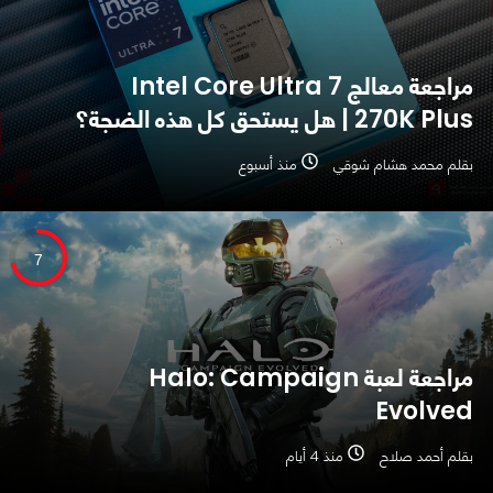
مراجعة معالج Intel Core Ultra 7
270K Plus | هل يستحق كل هذه الضجة؟
بقلم محمد هشام شوقي
منذ أسبوع
7
مراجعة لعبة Halo: Campaign
Evolved
بقلم أحمد صلاح
منذ 4 أيام