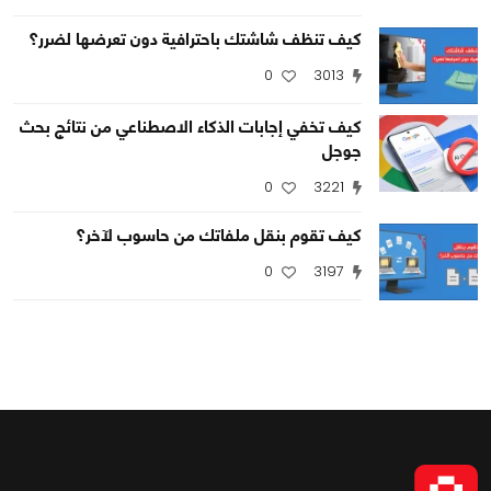
كيف تنظف شاشتك باحترافية دون تعرضها لضرر؟
0
0
2791
0
3013
كيف تخفي إجابات الذكاء الاصطناعي من نتائج بحث
جوجل
0
3221
كيف تقوم بنقل ملفاتك من حاسوب لآخر؟
0
3197