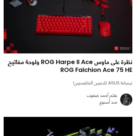
نظرة على ماوس ROG Harpe II Ace ولوحة مفاتيح
ROG Falchion Ace 75 HE
ترسانة ASUS للاعبين التنافسيين!
بقلم أحمد صفوت
منذ أسبوع
0
0
3214