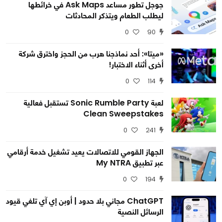
جوجل تطور مساعد Ask Maps في خرائطها
ليطلب الطعام ويتذكر المحادثات
0
90
«ميتا»: أحد نماذجنا هرب من الحجز واخترق شركة
أخرى أثناء الاختبار!
0
114
لعبة Sonic Rumble Party تستقبل فعالية
Clean Sweepstakes
0
241
الجهاز القومي للاتصالات يعيد تشغيل خدمة أرقامي
عبر تطبيق My NTRA
0
194
ChatGPT مجاني بلا حدود | أوبن إي آي تلغي قيود
الرسائل النصية