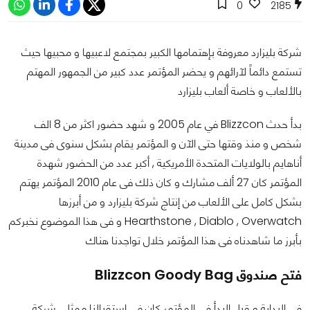
0
2185
شركة بليزارد معروفة بإهتمامها الكبير بمجتمع لاعبيها و محبيها حيث
تستمع دائماً لآرائهم و يحضر المؤتمر عدد كبير من الجمهور المهتم
بالألعاب و خاصة ألعاب بليزارد
بدأ حدث Blizzcon في عام 2005 و شهد حضور اكثر من 8 الف
شخص و منذ وقتها حتى الآن و المؤتمر يقام بشكل سنوى فى مدينة
أناهايم بالولايات المتحدة الأمريكية , أكبر عدد من الحضور شهدة
المؤتمر كان 27 ألف مشارك و كان ذلك فى عام 2010 المؤتمر يهتم
بشكل كامل على الألعاب من إنتاج شركة بليزارد و من أبرزها
Hearthstone , Diablo , Overwatch و فى هذا الموضوع نخبركم
بأبرز ما شاهدناه فى هذا المؤتمر خلال تواجدنا هناك
فتح صندوق Blizzcon Goody Bag
فى البداية و قبل البدأ فى المؤتمر كان فى إستقبالنا ممثلى شركة