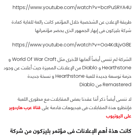
https://www.youtube.com/watch?v=bcrPuSRYA4U
طريقة الإعلان عن الشخصية خلال المؤتمر كانت رائعة للغاية كعادة
شركة بليزكون فى إبهار الجمهور الذى يحضر مؤتمراتها
https://www.youtube.com/watch?v=Oa4KdLjvG8E
الشركة لم تنسى أيضاً ألعابها الأخرى مثل World Of War Craft و
Hearthstone و Diablo من الإعلانات المميزة حيث أعلنت عن وجود
حزمة توسعة جديدة للعبة Hearthstone و نسخة جديدة
Remastered من Diablo
لا ننسى أيضاً ذكر أننا عقدنا بعض المقابلات مع مطورى اللعبة
فإنتظرو هذة المقابلات فى فيديوهات فادمة على
قناة عرب هاردوير
على اليوتيوب
كانت هذة أهم الإعلانات فى مؤتمر بليزكون من شركة