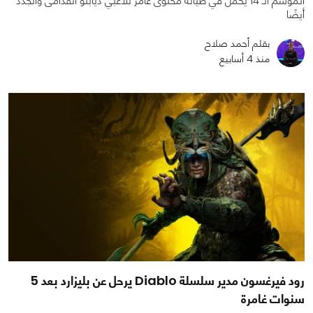
الموسم الـ 14 يحمل في طياته محتوى غامر للاعبي ديابلو القُدامى والجدد
أيضًا
بقلم أحمد صلاح
منذ 4 أسابيع
رود فيرغسون مدير سلسلة Diablo يرحل عن بليزارد بعد 5
سنوات غامرة