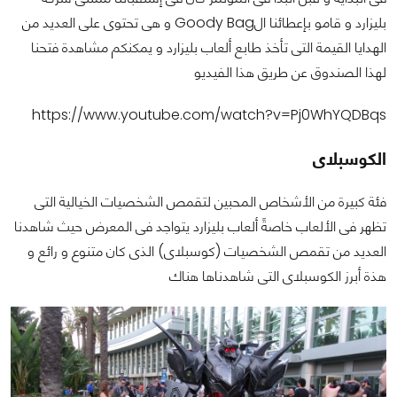
بليزارد و قامو بإعطائنا الGoody Bag و هى تحتوى على العديد من
الهدايا القيمة التى تأخذ طابع ألعاب بليزارد و يمكنكم مشاهدة فتحنا
لهذا الصندوق عن طريق هذا الفيديو
https://www.youtube.com/watch?v=Pj0WhYQDBqs
الكوسبلاى
فئة كبيرة من الأشخاص المحبين لتقمص الشخصيات الخيالية التى
تظهر فى الألعاب خاصةً ألعاب بليزارد يتواجد فى المعرض حيث شاهدنا
العديد من تقمص الشخصيات (كوسبلاى) الذى كان متنوع و رائع و
هذة أبرز الكوسبلاى التى شاهدناها هناك