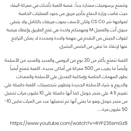
وتتمتع برسوميات ممتازة جداً، قصة اللعبة تأخذك في معركة البقاء
حيث قامت وزارة الدفاع بتأجير فريق من جنود العمليات الخاصة
لمواجهة شر CS Co ولكن لأسف يموت فريقك بالكامل ولا يتبقي
سوي أنت والعميل M ومهمتكم واحدة هي فتح الطريق وإعطاء فرصة
لقوات الجيش من التقدم في مهمة واحدة ومحددة لا يمكن التراجع
عنها لإنقاذ ما تبقي من الجنس البشري.
اللعبة تتمتع بأكثر من 20 نوع من الزومبي والعديد والعديد من الأسلحة
وأيضاً ما يقرب من 500 معركة في أماكن عديدة، اللعبة تتمتع أيضاً
بطور المهمات الخاصة وإمكانية التعديل علي الأسلحة والمعدات
والدروع و شراء الأسلحة الجديدة وتطوير شخصيتك، اللعبة حاصلة علي
تقييم 4.5 علي متجر جوجل كما أنها حاصلة علي 10 مليون مرات تحميل
من متجر جوجل وهو ما يعني أنها تم تحميلها عدد من المرات مابين 10-
50 مليون مرة……
https://www.youtube.com/watch?v=RYPZ35smGz8