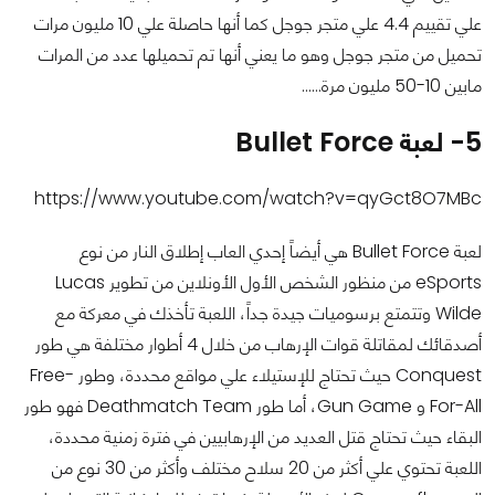
علي تقييم 4.4 علي متجر جوجل كما أنها حاصلة علي 10 مليون مرات
تحميل من متجر جوجل وهو ما يعني أنها تم تحميلها عدد من المرات
مابين 10-50 مليون مرة……
5- لعبة Bullet Force
https://www.youtube.com/watch?v=qyGct8O7MBc
لعبة
Bullet Force
هي أيضاً إحدي العاب إطلاق النار من نوع
eSports
من منظور الشخص الأول الأونلاين من تطوير
Lucas
Wilde
وتتمتع برسوميات جيدة جداً، اللعبة تأخذك في معركة مع
أصدقائك لمقاتلة قوات الإرهاب من خلال 4 أطوار مختلفة هي طور
Conquest
حيث تحتاج للإستيلاء علي مواقع محددة، وطور
Free-
For-All
و
Gun Game
، أما طور
Team
Deathmatch
فهو طور
البقاء حيث تحتاج قتل العديد من الإرهابيين في فترة زمنية محددة،
اللعبة تحتوي علي أكثر من 20 سلاح مختلف وأكثر من 30 نوع من