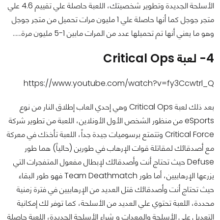
الأسلحة الجديدة وتطوير شخصيتك، اللعبة حاصلة علي تقييم 4.6 علي
متجر جوجل كما أنها حاصلة علي 1 مليون مرات تحميل من متجر جوجل
وهو ما يعني أنها تم تحميلها عدد من المرات مابين 1-5 مليون مرة……
4- لعبة Critical Ops
https://www.youtube.com/watch?v=fy3Ccwtrl_Q
بعد ذلك لعبة Critical Ops وهي إحدي العاب إطلاق النار من نوع
eSports من منظور الشخص الأول الأونلاين، اللعبة من تطوير شركة
Critical Force وتتمتع برسوميات جيدة جداً، اللعبة تأخذك في معركة
مع أصدقائك لمقاتلة قوات الإرهاب في طورين (حالياً) هما طور
Defuse حيث تحتاج أنت وأصدقائك لإبطال مفعول المتفجرات التي
يزرعها الإرهابيين، أما طور Team Deathmatch فهو طور البقاء
حيث تحتاج أنت وأصدقائك قتل العديد من الإرهابيين في فترة زمنية
محددة، اللعبة تحتوي علي العديد من الأسلحة، كما توفر لك إمكانية
التعديل علي الأسلحة والمعدات و شراء الأسلحة الجديدة، اللعبة حاصلة