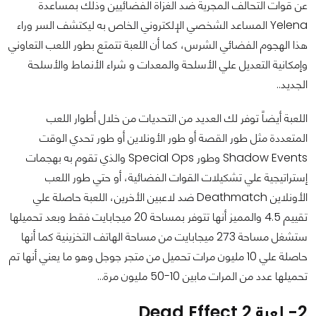
عن قوات التحالف المجرية ضد الغزاة الفضائيين وذلك بمساعدة
Yelena المساعد الشخصي الإلكتروني الخاص به ليكتشف السر وراء
هذا الهجوم الفضائي الشرس، كما أن اللعبة تتمتع بطور اللعب التعاوني
وإمكانية التعديل علي الأسلحة والمعدات و شراء الأنماط والأسلحة
الجديد..
اللعبة أيضاً توفر لك العديد من التحديات من خلال أطوار اللعب
المتعددة مثل طور القصة أو طور الأونلاين أو طور تحدي الوقت
Shadow Events وطور Special Ops والذي تقوم به بهجمات
إستراتيجية علي تشكيلات القوات الفضائية، أو حتي طور اللعب
الأونلاين Deathmatch ضد لاعبين الأخرين، اللعبة حاصلة علي
تقييم 4.5 والمميز أنها تتوفر بمساحة 20 ميجابايت فقط وبعد تحميلها
ستشغل مساحة 273 ميجابايت من مساحة الهاتف التخزينية كما أنها
حاصلة علي 10 مليون مرات تحميل من متجر جوجل وهو ما يعني أنها تم
تحميلها عدد من المرات مابين 10-50 مليون مرة…
2- لعبة Dead Effect 2