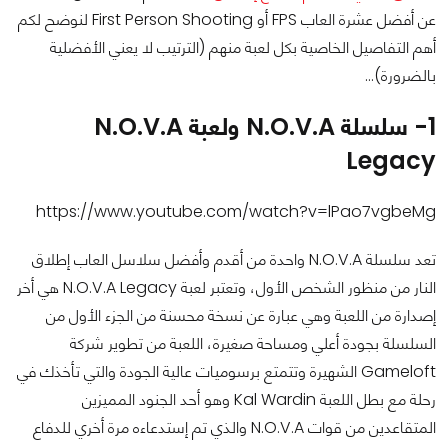
عن أفضل عشرة العاب FPS أو First Person Shooting لنوضح لكم
أهم التفاصيل الخاصية بكل لعبة منهم (الترتيب لا يعني الأفضلية
بالضرورة)…
1- سلسلة N.O.V.A ولعبة N.O.V.A
Legacy
https://www.youtube.com/watch?v=lPao7vgbeMg
تعد سلسلة N.O.V.A واحدة من أقدم وأفضل سلاسل العاب إطلاق
النار من منظور الشخص الأول، وتعتبر لعبة N.O.V.A Legacy هي أخر
إصدارة من اللعبة وهي عبارة عن نسخة محسنة من الجزء الأول من
السلسلة بجودة أعلي ومساحة صغيرة، اللعبة من تطوير شركة
Gameloft الشهيرة وتتمتع برسوميات عالية الجودة والتي تأخذك في
رحلة مع بطل اللعبة Kal Wardin وهو أحد الجنود المميزين
المتقاعدين من قوات N.O.V.A والذي تم إستدعاءه مرة أخري للدفاع