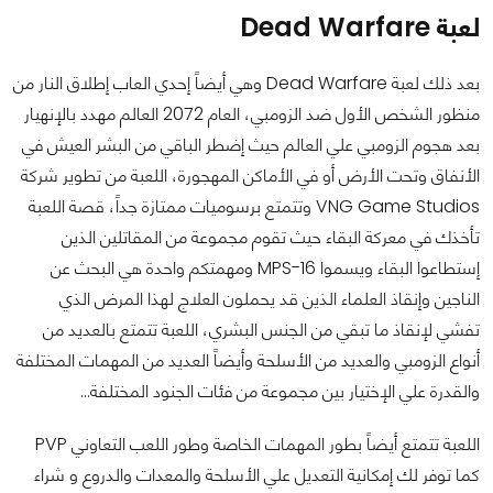
لعبة Dead Warfare
بعد ذلك لعبة Dead Warfare وهي أيضاً إحدي العاب إطلاق النار من
منظور الشخص الأول ضد الزومبي، العام 2072 العالم مهدد بالإنهيار
بعد هجوم الزومبي علي العالم حيث إضطر الباقي من البشر العيش في
الأنفاق وتحت الأرض أو في الأماكن المهجورة، اللعبة من تطوير شركة
VNG Game Studios وتتمتع برسوميات ممتازة جداً، قصة اللعبة
تأخذك في معركة البقاء حيث تقوم مجموعة من المقاتلين الذين
إستطاعوا البقاء ويسموا MPS-16 ومهمتكم واحدة هي البحث عن
الناجين وإنقاذ العلماء الذين قد يحملون العلاج لهذا المرض الذي
تفشي لإنقاذ ما تبقي من الجنس البشري، اللعبة تتمتع بالعديد من
أنواع الزومبي والعديد من الأسلحة وأيضاً العديد من المهمات المختلفة
والقدرة علي الإختيار بين مجموعة من فئات الجنود المختلفة...
اللعبة تتمتع أيضاً بطور المهمات الخاصة وطور اللعب التعاوني PVP
كما توفر لك إمكانية التعديل علي الأسلحة والمعدات والدروع و شراء