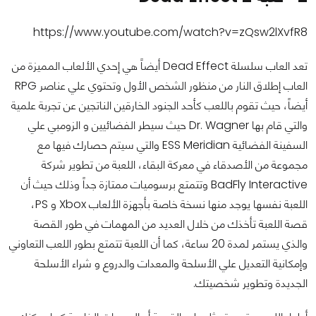
https://www.youtube.com/watch?v=zQsw2lXvfR8
تعد العاب سلسلة Dead Effect أيضاً هي إحدي الألعاب المميزة من
العاب إطلاق النار من منظور الشخص الأول وتحتوي علي عناصر RPG
أيضاً، حيث تقوم باللعب كأحد الجنود الخارقين الناتجين عن تجربة علمية
والتي قام بها Dr. Wagner حيث سيطر الفضائيين و الزومبي علي
السفينة الفضائية ESS Meridian والتي سيتم حصارك فيها مع
مجموعة من الأصدقاء في معركة البقاء، اللعبة من تطوير شركة
BadFly Interactive وتتمتع برسوميات ممتازة جداً وذلك حيث أن
اللعبة نفسها يوجد منها نسخة خاصة بأجهزة الألعاب Xbox و PS،
قصة اللعبة تأخذك من خلال العديد من المهمات في طور القصة
والذي يستمر لمدة 20 ساعة، كما أن اللعبة تتمتع بطور اللعب التعاوني
وإمكانية التعديل علي الأسلحة والمعدات والدروع و شراء الأسلحة
الجديدة وتطوير شخصيتك.