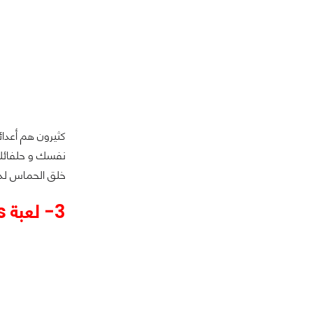
كثيرون هم أعدائ
نفسك و حلفائك 
خلق الحماس لديك خص
3-
لعبة Sky Gamblers: Storm Raiders