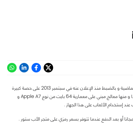
ايفون iPhone 5s هو هاتف راقي من الشركة العملاقة أبل و الذي إستحوذ خلال الشهور الماضية و بالضبط منذ الإعلان عنه في سبتمبر 2013 على حصة كبيرة
من المبيعات في مختلف الأسواق العالمية و حتى المحلية ، لكونه يأتي بمواصفات راقية جدا و منها معالج مبني على معمارية 64 بايت من نوع Apple A7 و