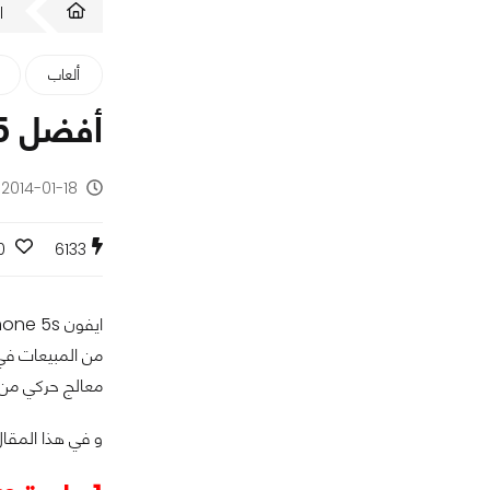
ا
ألعاب
أفضل 5 العاب ايفون على جهاز iPhone 5S
2014-01-18 - منذ 12 سنة
0
6133
معالج حركي من نوع M7 و الذي يلعب دورا كبيرا في توفير تجربة مختلفة كليا لعشاق الألعاب عند إس
و في هذا المقال نحن بصدد التعرف 