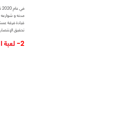
في
مدنه و شوارعه و
قيادة فرقة عسكر
تحقيق الإنتصار. سعرها محد
2-
لعبة Infinity Blade III