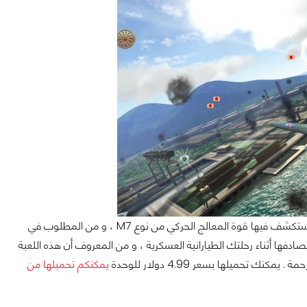
حرب الطائرات و ضرب المواقع المتحركة و التابثة ممتعة جدا ، و هذا ما يميز اللعبة التي ستستكشف فيها قوة المعالج الحركي من نوع M7 ، و من المطلوب في
فها أثناء رحلتك الطيارانية العسكرية ، و من المعروف أن هذه اللعبة
ميلها بسعر 4.99 دولار للوحدة
يمكنكم تحميلها من