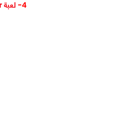
4-
لعبة Modern Combat 4: Zero Hour