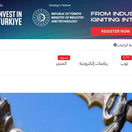
ة الرامات🔴
5/10
تسوق
توب
رياضات إلكترونية
المتجر