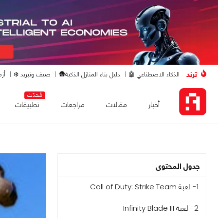
ترند
الذكاء الاصطناعي 🤖
دليل بناء المنازل الذكية🛖
صيف وتبريد ❄️
أزم
مُحدّث
أخبار
مقالات
مراجعات
تطبيقات
جدول المحتوى
1- لعبة Call of Duty: Strike Team
2- لعبة Infinity Blade III