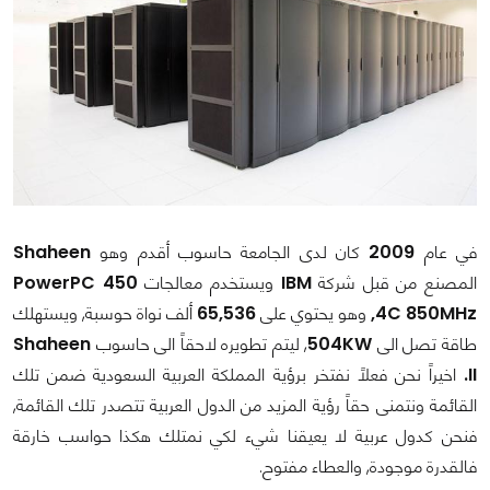
في عام
2009
كان لدى الجامعة حاسوب أقدم وهو
Shaheen
المصنع من قبل شركة
IBM
ويستخدم معالجات
PowerPC 450
4C 850MHz,
وهو يحتوي على
65,536
ألف نواة حوسبة, ويستهلك
طاقة تصل الى
504KW
, ليتم تطويره لاحقاً الى حاسوب
Shaheen
II.
اخيراً نحن فعلاً نفتخر برؤية المملكة العربية السعودية ضمن تلك
القائمة ونتمنى حقاً رؤية المزيد من الدول العربية تتصدر تلك القائمة,
فنحن كدول عربية لا يعيقنا شيء لكي نمتلك هكذا حواسب خارقة
فالقدرة موجودة, والعطاء مفتوح.