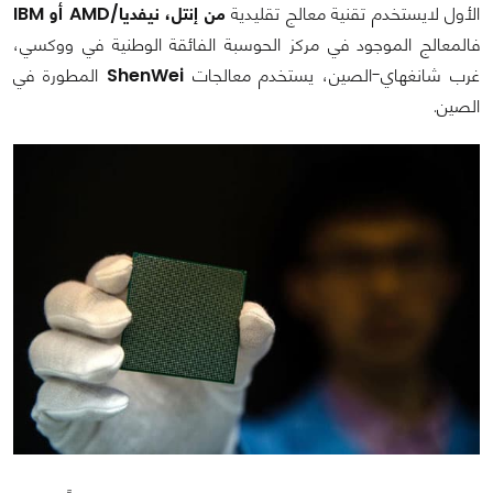
الأول لايستخدم تقنية معالج تقليدية
من إنتل، نيفديا/AMD أو IBM
فالمعالج الموجود في مركز الحوسبة الفائقة الوطنية في ووكسي،
غرب شانغهاي-الصين، يستخدم معالجات
ShenWei
المطورة في
الصين.