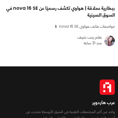
ببطارية عملاقة | هواوي تكشف رسميًا عن nova 16 SE في
السوق الصينية
مواصفات هاتف هواوي nova 16 SE 📱
بقلم زينب شريف
منذ 21 ساعة
عرب هاردوير
واحد من أكبر المجتمعات التقنية فى الشرق الأوسط تتحدث عن
أحدث التقنيات فى مجال الهاردوير والألعاب والهواتف