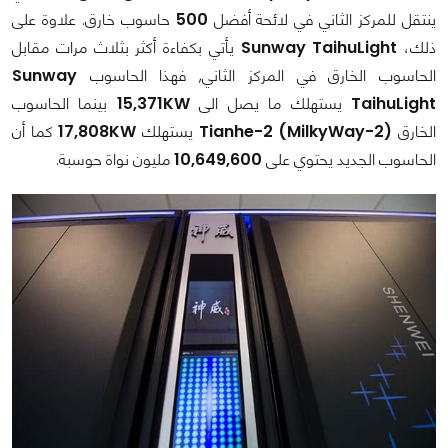
ينتقل للمركز الثاني في لائحة أفضل
500
حاسوب خارق. علاوة على
ذلك،
Sunway TaihuLight
يأتي بكفاءة أكثر بثلاث مرات مقابل
الحاسوب الخارق في المركز الثاني, فهذا الحاسوب
Sunway
TaihuLight
يستهلك ما يصل الى
15,371KW
بينما الحاسوب
الخارق
Tianhe-2 (MilkyWay-2)
يستهلك
17,808KW
كما أن
الحاسوب الجديد يحتوي على
10,649,600
مليون نواة حوسبة.