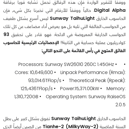
ووفقا للتقرير الواردة فإن هذه الرقائق تحمل تشابه قوياً برقاقة
Digital Alpha
. حالياً ووفقاً للأرقام التي تخبرنا بكل شيء, فإن
الحاسوب الخارق
Sunway TaihuLight
ليس أسرع بشكل طفيف
من الحواسب الفائقة التي تليه بل هو يعرض أداء مضاعف عن كل تلك
الحواسب الخارقة المعروضة في الائحة. فهو قادر على تحقيق
93
كوادريليون عملية حسابية في الثانية!!
الإحصائيات الرئيسية للحاسوب
الفائق المتوج في رأس القائمة على النحو التالي:
• Processors: Sunway SW26010 260C 1.45GHz •
Cores: 10,649,600 • Linpack Performance (Rmax):
93,014.6TFlop/s • Theoretical Peak (Rpeak):
125,436TFlop/s • Power:15,371.00kW • Memory:
1,310,720GB • Operating System: Sunway RaiseOS
2.0.5
الحاسوب الخارق
Sunway TaihuLight
تفوق بشكل كبير على بطل
السنة الماضية
Tianhe-2 (MilkyWay-2)
من الصين أيضاً الذي