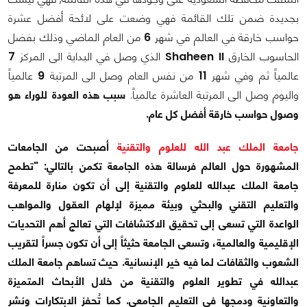
بجديدة ضمن تلك القائمة فهي وضعت على لائحة أفضل عشرة
حواسب خارقة في العالم في شهر
6
من العام الماضي وذلك بفضل
الحاسوب الخارق
Shaheen II
الذي وصل في البداية الى المركز
7
عالمياً ثم وفي شهر
11
من نفس العام وصل الى المرتبة
9
عالمياً
واليوم وصل الى المرتبة العاشرة عالمياً.
سبب هذه العودة للوراء هو
وصول حواسب خارقة أفضل كل عام.
جامعة الملك عبد الله للعلوم والتقنية
أصبحت من الجامعات
المشهورة حول العالم فرسالة هذه الجامعة تكمن بالتالي: "تطمح
جامعة الملك عبدالله للعلوم والتقنية إلى أن تكون منارة للمعرفة
والتعليم التقني والبحثي وبيئة مميزة لإلهام العقول والمواهب
الواعدة التي تسعى إلى تحقيق الاكتشافات التي تعالج أهم التحديات
الإقليمية والعالمية، وتسعى الجامعة حثيثاً إلى أن تكون جسراً لتقريب
الشعوب والثقافات لما فيه خير الإنسانية. حيث تساهم جامعة الملك
عبدالله في تطوير العلوم والتقنية من خلال الأبحاث المتميزة
والتعاونية ودمجها في التعليم الجامعي. كما تُحفز الابتكارات ونشر