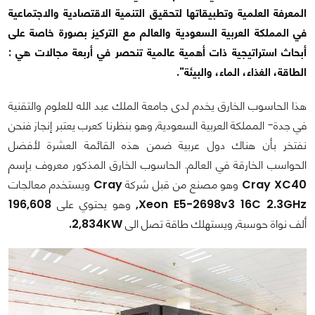
المعرفة العلمية وتطبيقاتها لتحقيق التنمية الاقتصادية والاجتماعية
في المملكة العربية السعودية والعالم مع التركيز بصورة خاصة على
أبحاث استراتيجية ذات أهمية عالمية تنحصر في أربعة مجالات هي :
الطاقة، الغذاء، الماء، والبيئة".
هذا الحاسوب الخارق يخدم لدى جامعة الملك عبد الله للعلوم والتقنية
في جدة- المملكة العربية السعودية, وهو بنظرنا كعرب يعتبر إنجاز فنحن
نفتخر بأن هناك دول عربية ضمن هذه القائمة العشرة لأفضل
الحواسب الخارقة في العالم. الحاسوب الخارق المذكور معروف بإسم
Cray XC40
وهو مصنع من قبل شركة
Cray
ويستخدم معالجات
Xeon E5-2698v3 16C 2.3GHz,
وهو يحتوي على
196,608
ألف نواة حوسبة, ويستهلك طاقة تصل الى
2,834KW.