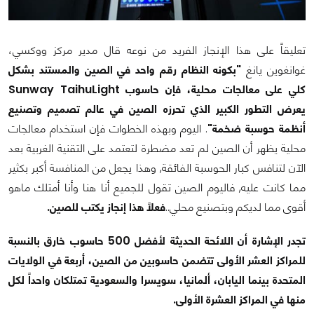
تعليقاً على هذا الإنجاز الفريد من نوعه قال مدير مركز ووكسي،
غوانغوين يانغ
"بكونه النظام رقم واحد في الصين والمستند بشكل
كلي على معالجات محلية، فإن حاسوب Sunway TaihuLight
يعرض التطور الكبير الذي تحرزه الصين في عالم تصميم وتصنيع
أنظمة حوسبة ضخمة"
. اليوم وبهذه الخطوات فإن استخدام معالجات
محلية يظهر أن الصين لم تعد مضطرة لتعتمد على التقنية الغربية بعد
الآن لتنافس كبار الحوسبة الفائقة, وهذا يجعل من المنافسة أكبر بكثير
مما كانت عليه, فاليوم الصين تقول للجميع أنا هنا وأنا أمتلك ماهو
أقوى مما لديكم وبتصنيع محلي..
فعلاً هذا إنجاز يكتب للصين.
تجدر الإشارة أن اللائحة الحديثة لأفضل 500 حاسوب خارق بالنسبة
للمراكز العشر الأولى تتضمن حاسوبين من الصين، أربعة في الولايات
المتحدة بينما اليابان، ألمانيا، سويسرا والسعودية تمتلكان واحداً لكل
منها في المراكز العشرة الأولى.