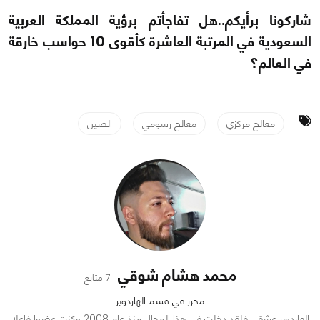
شاركونا برأيكم..هل تفاجأتم برؤية المملكة العربية
السعودية في المرتبة العاشرة كأقوى 10 حواسب خارقة
في العالم؟
معالج مركزي
معالج رسومي
الصين
محمد هشام شوقي
7 متابع
محرر في قسم الهاردوير
الهاردوير عشقي فلقد دخلت في هذا المجال منذ عام 2008 وكنت عضوا فاعلا