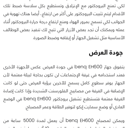
لكي تمنع البروجكتور مع الإنزلاق وتستطيع بكل سلاسة ضبط تلك
الأقدام ليتم تثبيت البروجكتور على أكثر من ارتفاع، أيضا هناك تهوية في
الجوانب لكي تسمح بمرور الهواء ومنع ارتفاع درجة حرارة البروجكتور أثناء
عمله ويمكنك أن تجد بعض الأزرار التي تتيح لك تنفيذ بعض الوظائف
الأساسية مثل تشغيل الجهاز أو إيقافه وضبط الصورة.
جودة العرض
يتفوق جهاز benq EH600 في جودة العرض عكس الأجهزة الأخرى
فعند استخدامه في غرفة الإجتماعات لن تكون بحاجة لبيئة معتمة لأن
الجهاز يوفر سطوع كامل يسمح للآخرين برؤية العرض حتى لو كانت
الإضافة في الغرفة من مصابيح الفلورسنت الشديدة وإذا كانت إضاءة
الغرفة معتمة فتستطيع تشغيل بروجكتور benq EH600 في الوضع
العادي أو وضع سمارت إيكو لتوفير الطاقة وعمر المصباح.
ويمكن لمصباح benq EH600 أن يعمل لمدة 5000 ساعة من