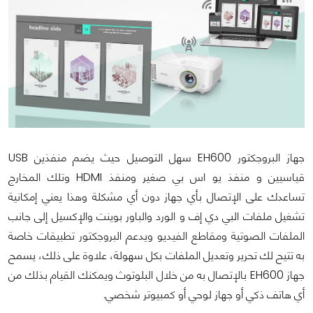
جهاز البروجكتور EH600 سهل التوصيل حيث يضم منفذين USB
قياسيين و منفذ يو اس بي صغير ومنفذ HDMI وتلك المخارج
تساعدك على الإتصال بأي جهاز دون أي مشكلة وهذا يعني إمكانية
تشغيل ملفات البي دي إف و الورد والباور بوينت والإكسيل إلى جانب
الملفات الصوتية ومقاطع الفيديو ويدعم البروجكتور تطبيقات خاصة
به تتيح لك تحرير وتعديل الملفات بكل سهولة، علاوة على ذلك، يسمح
جهاز EH600 بالإتصال به من خلال البلوتوث ويمكنك القيام بذلك من
أي هاتف ذكي أو جهاز لوحي أو كمبيوتر شخصي.