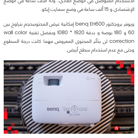
الاستخدام المتواصل في الوضع العادي، و10 آلاف ساعة في الوضع
الإقتصادي و 15 ألف ساعة في وضع سمارت إيكو.
ويوفر بروجكتور benq EH600 إمكانية عرض المحتوىبحجم بتراوح بين
60 و 180 بوصة و بدقة 1920 * 1080 وبفضل تقنية wall color
correction لن يتأثر المحتوى المعروض مهما كانت درجة السطوع
وحتى مع عدم استخدام سطح أبيض.