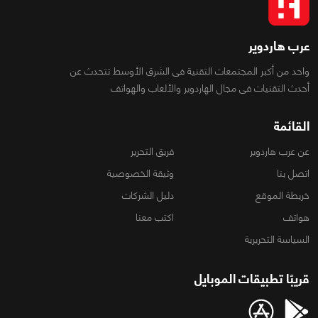
عرب هاردوير
واحد من أكبر المجتمعات التقنية فى الشرق الأوسط تتحدث عن
أحدث التقنيات فى مجال الهاردوير والألعاب والهواتف
القائمة
عن عرب هاردوير
فريق التحرير
اتصل بنا
وثيقة الخصوصية
خريطة الموقع
دليل الشركات
هواتف
اكتب معنا
السياسة التحريرية
قريبًا تطبيقات الموبايل