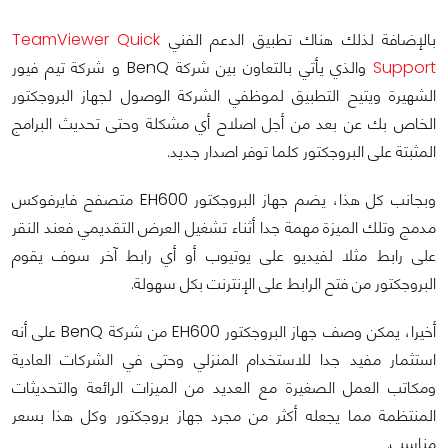
بالإضافة لذلك هناك تطبيق الدعم الفني
TeamViewer Quick
Support
والذي يأتي بالتعاون بين شركة BenQ و شركة تيم فيور
الشهيرة ويتيح التطبيق لموظفي الشركة الوصول لجهاز البروجكتور
الخاص بك عن بعد من أجل اصلاح أي مشكلة وحتى تحديث البرامج
المثبتة على البروجكتور كلما توفر اصدار جديد.
وبجانب كل هذا، يضم جهاز البروجكتور EH600 متصفح فايرفوكس
مدمج وتلك الميزة مهمة جدا أثناء تشغيل العرض التقديمي فعند النقر
على رابط مثلا لفيديو على يوتيوب أو أي رابط آخر سوف يقوم
البروجكتور من فتح الرابط على الإنترنت بكل سهولة.
أخيرا، يمكن وصف جهاز البروجكتور EH600 من شركة BenQ على أنه
استثمار مفيد جدا للاستخدام المنزلي وحتى في الشركات العادية
ومكاتب العمل الصغيرة مع العديد من الميزات الرائعة والتحديثات
المنتظمة مما يجعله أكثر من مجرد جهاز بروجكتور وكل هذا بسعر
مناسب.