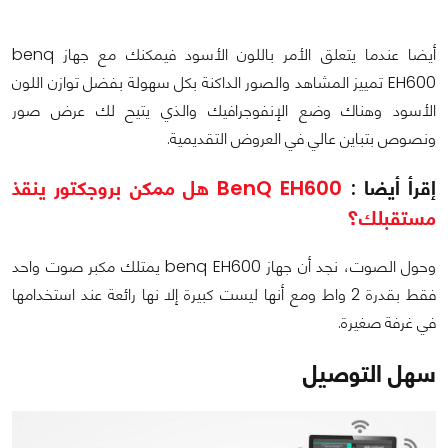
أيضا عندما يتعلق الأمر باللون الأسود فيمكنك مع جهاز benq
EH600 تمييز المشاهد والصور الداكنة بكل سهولة بفضل توازن اللون
الأسود وهناك وضع الإنفوجرافيك والذي يتيح لك عرض صور
ونصوص بتباين عالي في العروض التقديمية.
إقرأ أيضا :
BenQ EH600 هل ممكن بروجكتور ينقذ
مستقبلك؟
وحول الصوت، نجد أن جهاز benq EH600 يمتلك مكبر صوت واحد
فقط بقدرة 2 واط ومع أنها ليست كبيرة إلا نها رائعة عند استخدامها
في غرفة صغيرة.
سهل التوصيل