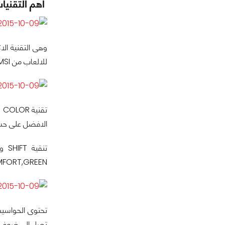
أهم التقنيات
للالعاب من MSI .
الافضل على حسب 
تنق
FORT,GREEN
تصل الى ضعف الادا