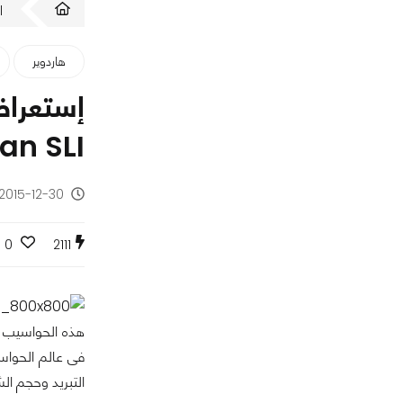
ا
هاردوير
an SLI
2015-12-30 - منذ 10 سنوات
0
2111
فى عالم الحواسي
التبريد وحجم ال