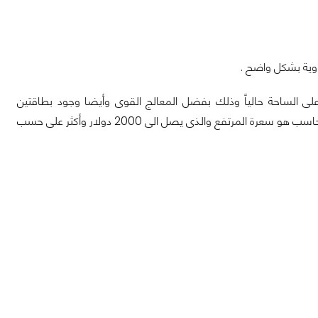
ب المحمول GT80S 6QE Titan SLI من MSI هو الأفضل على الساحة حالياً وذلك بفضل المعالج القوى وأيضا وجود بطاقتين
رسوميتين وهم 980M مع شاشة بحجم كبير للغاية يصل الى 19 أنش ولعل أبرز ما يعيب الحاسب هو سعرة المرتفع والذى يصل الى 2000 دولار وأكثر على حسب