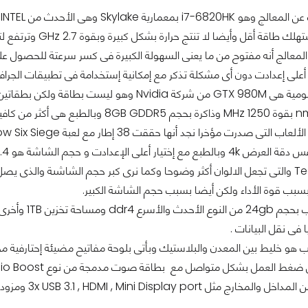
ميز المعالج أنه مفتوح من ما يعنى السهولة الكبيرة فى كسر سرعتة للحصول 
أعلى إعدادت دون أى مشكلة تذكر مع إمكانية إستخدامة فى تطبيقات الجرافيك 
سبب قوة الأداء ولكن أيضا بسبب حجم الشاشة الكبير.
 فى نقل البيانات .
مل بشكل متواصل مع بطاقة صوت مدمجة من نوع Audio Boost وبطاقة شبكة إحترافية وهى DoubleShot Pro .
مداخل والمخارج مثل 3x USB 3.1 , HDMI , Mini Display port ومزود بمشغل أقراص من فئة Blu-Ray .