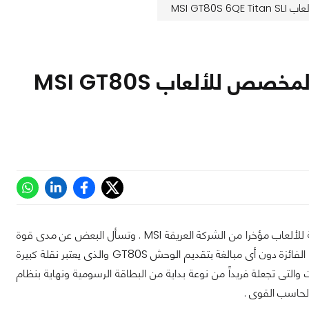
MSI GT
إستعراض لأهم خصاص الحاسب المحمول المخصص للألعاب MSI GT80S
بعد قيامنا بإستعراض للعديد من الحواسيب المخصصة للألعاب مؤخرا من الشركة العريقة MSI . وتسأل البعض عن مدى قوة
هذه الحواسيب وما تستطيع أن تقدمة حسناً تحتفظ لنا MSI بالورقة الأخيرة لها وهى تعتبر الفائزة دون أى مبالغة بتقديم الوحش GT80S والذى يعتبر نقلة كبيرة
لتى تجعلة فريداً من نوعة بداية من البطاقة الرسومية ونهاية بنظام
الحاسب القوى .