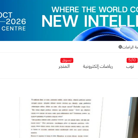
ة الرامات🔴
5/10
تسوق
توب
رياضات إلكترونية
المتجر