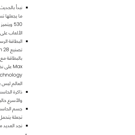
530 ويت
الألعاب على 
العالم ليس ب
والأسرع حاليا
تجعلة يتحمل ضغط الع
نجد العديد
من ال