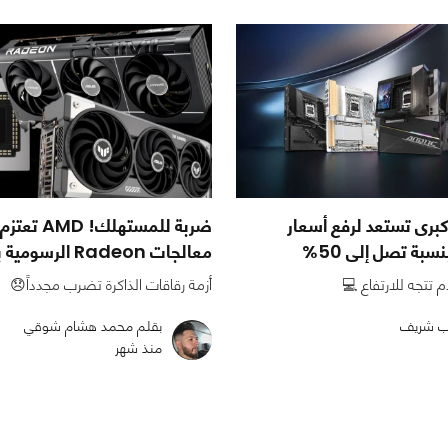
برى تستعد لرفع أسعار
ضربة للمستهلك
سبة تصل إلى 50%
معالجات Radeon الرسومية بنسبة 10%
م تتجه للارتفاع 💻
أزمة رقاقات الذاكرة تضرب مجدداً😞
نب شريف
بقلم محمد هشام شوقي
منذ شهر