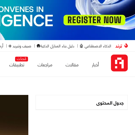
ترند
الذكاء الاصطناعي 🤖
دليل بناء المنازل الذكية🛖
صيف وتبريد ❄️
أزم
مُحدّث
أخبار
مقالات
مراجعات
تطبيقات
جدول المحتوى