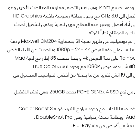
نبدأ بالحديث عن المعالج وهو i7-6820HK بمعمارية Skylake وهى الأحدث من INTEL ودقة تصنيع 14nm وهى تعتبر الأصغر مقارنة بالمعالجات الأخرى وهو
ما يجعلها تستهلك طاقة أقل وأيضا لا تنتج حرارة بشكل كبيرة وبقوة 2.7 GHz وترتفع لتصل الى 3.6 GHz مع وجود بطاقة رسومية داخلية HD Graphics
على أداء أفضل ويعتبر هذه المعالج قوى للغاية ويكفى لتشغيل أحدث
و المونتاج نظراً لقوتة .
البطاقة الرسومية هى GTX 980M من شركة Nvidia وهو ليست بطاقة ولكن بطقاتين تم توصيلهم عن طريق تقنية Sli بمعمارية Maxwell GM204 ودقة
تصنيع 28 nm بقوة 1250 MHz وذاكرة بحجم 8GB GDDR5 وبالطبع هى أكثر من كافية للعب على دقة العرض 1080p - 2k - 4k وبالحديث عن الأداء الخاص
بالبطاقة مع الألعاب التى صدرت مؤخرا نجد أنها حققت 38 إطار مع لعبة Rainbow Six Siege على دقة العرض 4k وايضا حققت 35 إطار مع لعبة Mad
Max على نفس دقة العرض 4k وبالطبع مع إختيار أعلى الإعدادت و حجم الشاشة هو 18.4انش بدقة عرض 1080P مع وجود لتقنية True Color
Technology والتى تجعل الالوان أكثر وضوحا وكما نرى كبر حجم الشاشىة والذى يصل الى 19 انش تقريبا من ما يجعلة من أفضل الحواسيب المحمول فى
ذاكرة الحاسب بحجم 24gb من النوع الأحدث والأسرع ddr4 ومساحة تخزين 1TB وأخرى من نوع PCI-E GEN3x 4 SSD بحجم 256GB وهى تعتبر الأفضل
جسم الحاسب هو خليط بين المعدن والبلاستيك وبأتى بلوحة مفاتيح مضيئة إحتارفية مخصصة للألعاب مع وجود مراوح للتبريد قوية Cooler Boost 3