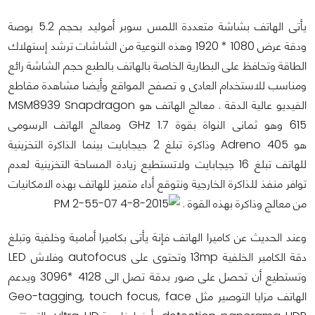
يأتى الهاتف بشاشة متعددة اللمس سوبر أموليد بحجم 5.2 بوصة
ودقة عرض 1080 * 1920 وهذه النوعية من الشاشات ترشد إستهلاك
الطاقة وتحافظ على البطارية الخاصة بالهاتف بالطبع حجم الشاشة رائع
ومناسب للاستخدام العادى و تصفح المواقع وأيضا مشاهدة مقاطع
الفيديو عالية الدقة . معالج الهاتف هو MSM8939 Snapdragon
615 وهو ثمانى النواة بقوة 1.7 GHz ومعالج الهاتف الرسومى
هو Adreno 405 وذاكرة تبلغ 2 جيجابايت بينما الذاكرة التخزينية
للهاتف تبلغ 16 جيجابايت ولاتستطيع زيادة المساحة التخزينية لعدم
توافر منفذ للذاكرة الخارجية ونتوقع أداء متميز للهاتف بهذه الامكانيات
من معالج وذاكرة بهذه القوة .
وعند الحديث عن كاميرا الهاتف فإنة يأتى بكاميرا أمامية وخلفية وتبلغ
دقة الكامير الخلفية 13mp وتحتوى على autofocus وفلاش LED
وتستطيع أن تحصل على صور بدقة تصل الى 4128 *3096 ويدعم
الهاتف مزايا التوصير مثل Geo-tagging, touch focus, face