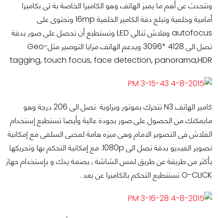
ونتحدث عن أهم ما يميز الهاتف وهو الكاميرا الخاصة بة تى بكاميرا
أمامية وخلفية وتبلغ دقة الكامير الخلفية 16mp وتحتوى على
autofocus وفلاش ثنائى LED وتستطيع أن تحصل على صور بدقة
تصل الى 4128 *3096 ويدعم الهاتف مزايا التوصير مثلGeo-
tagging, touch focus, face detection, panorama,HDR
كامير الهاتف N3 تتحرك بموتور وبزاوية تصل الى 206 درجة وهو
مايمكنك من الحصول على صور بجودة عالية وأيضا تستطيع إستخدام
الفلاش فى التصوير الامام وهى ميزه هامة لمحبى السلفى مع إمكانية
تصوير الفيديو بدقة تصل الى 1080p. مع إمكانية التحكم بها وتحريكها
بأكثر من طريقة عن طريق لمس الشاشة , بصمة يدك و بإستخدام جهاز
O-CLICK تستتطيع التحكم بالكاميرا عن بعد .