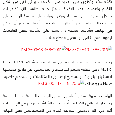
ColorOS
وتحتوى على العديد من الاضافات والتى تغير من شكل
النظام وتعطيك بعض الاضافات مثل حالة الطقس التى تظهر لك
بشكل متحرك على الشاشة وترى مؤثرات على شاشة الهاتف على
حسب حالة الطقس من أمطار أو ضباب مثلا أيضا تستطيع أن تتحكم
فى الهاتف وشاشتة مغلقة وأن ترسم على الشاشة بعض العلامات
ليقوم بفتح الكاميرا أو تشغيل مقطع مثلا .
ونظرا لعدم وجود منفذ للموسيقى فقد استبدلتة شركة OPPO ب O-
Music وهى قطعة تسمح لك بسماع الموسيقى عن طريق توصيلها
لاسلكيا بالبلوتوث وتستطيع ايضا إجراء المكالمات او إستخدام خاصية
Google Now .
الهاتف موجهة بشكل أساسى لمحبى الهواتف الرفيعة وأيضا الانيقة
وبالنظر للمعالج والكماميراوأيضا حجم الشاشة فنتوقع من الهاتف اداء
أكثر من رائع ومرضى لشريحة كبيرة من المستخدمين وفى النهاية