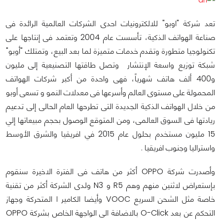
تعد شركة "اوبو" للالكترونيات احدى الشركات العالمية الرائدة فى
صناعة الهواتف الذكية، تأسست عام 2004 وتعتمد فى إنتاجها على
تكنولوجيا متطورة وتقدم خدمات متميزة لما بعد البيع، وتمتلك "أوبو"
شبكة توزيع واسعة الإنتشار وتصل طاقتها التصنيعية إلى مليون
و400 ألف هاتف شهرياً، فهى واحدة من أكبر شركات الهواتف
المحمولة على مستوى العالم وأسرعها فى معدلات النمو و تسعى أوبو
من خلال الهواتف الذكية الجديدة التى تطرحها العام الحالى إلى تدعيم
ريادتها فى السوق العالمى، ومن المتوقع الوصول بحجم مبيعاتها إلي
15 مليون مستخدم بحلول عام 2015 في افريقيا والشرق الأوسط
واستراليا وجنوب افريقيا .
وأصدرت شركة OPPO أكثر من هاتف فى الفترة الاخيرة سنقوم
بإستعراض لاثنين منهم وهم R5 و N3 ولدى الشركة أكثر من تقنية
خاصة مثل الشحن السريع VOOC وأيضا الكامير ا المتحركة وجهاز
التحكم عن بعد O-Click بالاضافة الى الواجهة الخاص بشركة OPPO