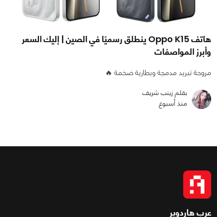
هاتف Oppo K15 ينطلق رسميًا في الصين | إليك السعر
وأبرز المواصفات
مروحة تبريد مدمجة وبطارية ضخمة 🔥
بقلم زينب شريف
منذ أسبوع
عرب هاردوير