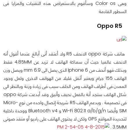
وهى Color os وسأقوم بالاستعراض هذه التقنيات والمزايا فى
السطور القادمة
Oppo R5
هاتف شركة oppo الانحف R5 ولا أعتقد أنى أبالغ عندما أقول أنه
الانحف عالميا حيث أن سماكة الهاتف لا تزيد عن 4.85MM فقط
وبذلك فهو أنحف من Iphone 6 الذى يصل الى 6.9 mm ويصل وزن
الهاتف 155 جرام ويعتبر أثقل قليلا من الهواتف الاخرى ولعل وجود
المعدن فى أطراف الهاتف ومن الخلف سبب فى زيادة وزنة وبالنظر الى
شكل الهاتف ستجد أنة بالفعل نحيف وأنيق وقد أبدعت شركة oppo
فى تصميمة . ويدعم الهاتف R5 شريحة إتصال واحده من نوع Micro-
SIM وأيضا Wi-Fi 802.11 a/b/g/n و Bluetooth v4 ووحدة داخلية
لتحديدة المواقع GPS ولكن لا يحتوى الهاتف على راديو أو منفذ صوتى
3.5MM .