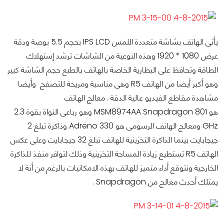
يأتى الهاتف بشاشة متعددة اللمس IPS LCD بحجم 5.5 بوصة ودقة
عرض 1080 * 1920 وهذه النوعية من الشاشات ترشد إستهلاك
الطاقة وتحافظ على البطارية الخاصة بالهاتف بالطبع حجم الشاشة كبير
وهو أكبر أيضا من الهاتف R5 وهى مناسبة ومريحة للتصفح وأيضا
مشاهدة مقاطع الفيديو عالية الدقة . معالج الهاتف
هو MSM8974AA Snapdragon 801 وهو رباعى النواة بقوة 2.3
GHz ومعالج الهاتف الرسومى هو Adreno 330 وذاكرة تبلغ 2
جيجابايت بينما الذاكرة التخزينية للهاتف تبلغ 32 جيجابايت وعلى عكس
الهاتف R5 تستطيع زيادة المساحة التخزينية وذلك لتوافر منفذ للذاكرة
الخارجية ونتوقع أداء متميز للهاتف بهذه الامكانيات بالرغم من أنة لا
يمتلك أحدث معالج من Snapdragon .