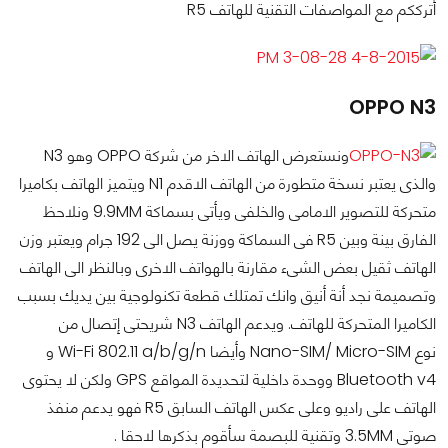
أترككم مع المواصفات التقنية للهاتف R5
OPPO N3
ونستعرض الهاتف الاخر من شركة OPPO وهو N3
والذى يعتبر نسخة متطورة من الهاتف الاقدم N1 ويتميز الهاتف بكاميرا
متحركة للتصوير الامامى والخلفى ويأتى بسماكة 9.9MM ونلاحظ
الفارق بينة وبين R5 فى السماكة ووزنة يصل الى 192 جرام ويعتبر وزن
الهاتف ثقيل بعض الشىء مقارنة بالهواتف الاخرى وبالنظر الى الهاتف
وتصميمة نجد أنة أنيق وانك تمتلك قطعة تكنولوجية بين يديك بسبب
الكاميرا المتحركة للهاتف. ويدعم الهاتف N3 شريحتى إتصال من
نوع Nano-SIM/ Micro-SIM وأيضا Wi-Fi 802.11 a/b/g/n و
Bluetooth v4 ووحدة داخلية لتحديدة المواقع GPS ولكن لا يحتوى
الهاتف على راديو وعلى عكس الهاتف السابق R5 فهو يدعم منفذ
صوتى 3.5MM وتقنية للبصمة سأقوم بذكرها لاحقا .