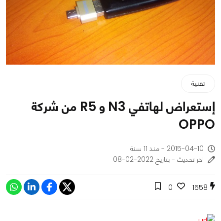
تقنية
إستعراض لهاتفي N3 و R5 من شركة
OPPO
2015-04-10 - منذ 11 سنة
اخر تحديث - بتاريخ 2022-02-08
0
1558