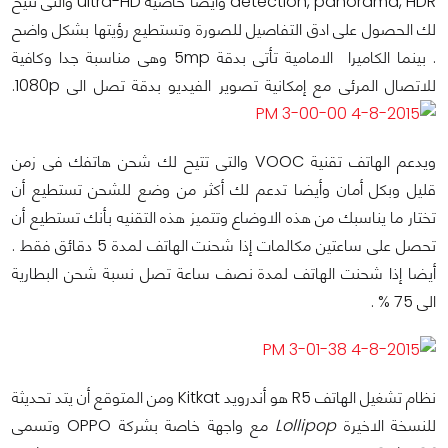
detection, panorama, HDR وأيضا خاصية ultra-HD والتى تتيح
لك الحصول على ادق التفاصيل للصورة وتستطيع رؤيتها بشكل واضح
. بينما الكاميرا الامامية تأتى بدقة 5mp وهى مناسبة جدا وكافية
للاتصال المرئى مع إمكانية تصوير الفيديو بدقة تصل الى 1080p.
ويدعم الهاتف تقنية VOOC والتى تتيح لك شحن هاتفك فى زمن
قليل وبكل أمان وأيضا تدعم لك أكثر من وضع للشحن تستطيع أن
تختار ما يناسبك من هذه الاوضاع وتتميز هذه التقنيه بأنك تستطيع أن
تحصل على ساعتين مكالمات إذا شحنت الهاتف لمدة 5 دقائق فقط .
أيضا إذا شحنت الهاتف لمدة نصف ساعة تصل نسبة شحن البطارية
الى 75 % .
نظام تشغيل الهاتف R5 هو أندرويد Kitkat ومن المتوقع أن يتد تحديثة
للنسخة الاخيرة
Lollipop
مع واجهة خاصة بشركة OPPO وتسمى