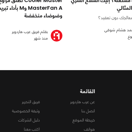
 مشتعلة؟ إليك السلاح السري
Cooler Master تطلق مراو
المثالي
MasterFan A وM بأدا
وضوضاء منخفضة
معالجك دون تعقيد؟
مد هشام شوقي
بقلم فريق عرب هاردوير
وع
منذ شهر
القائمة
عن عرب هاردوير
فريق التحرير
اتصل بنا
وثيقة الخصوصية
خريطة الموقع
دليل الشركات
هواتف
اكتب معنا