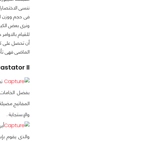
ننسى الاختصارات
فى حجم ووزن ال
ونرى بعض الكيبو
للقيام بالاوامر
أن تحصل على كي
الماضى فهى تأتى
astator II
بفضل الخامات ع
المفاتيح مضيئة
والإستجاية .
والذى يقوم بإس