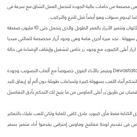
 وهى مصنعة من خامات عالية الجودة لتتحمل العمل الشاق مع سرعة فى
ضا ليدوم سنوات وهو أيضاً قبل للنزع والتركيب .
تأتى الكيبورد بثلاثة ألوان وهم ( الأزرق , الأحمر , الأخضر ) ولاتستطيع تغير الألوان وتتميز الأزرار بالعمر الطويل والذى يتحمل حتى 10 مليون ضغطة
كل سهولة . نجد ميزة أخرى هامة وهى وجود أزرار مخصصة للمالتى ميديا
رار أعلى الكيبورد مع وجود زر خاص لتشغيل وإيقاف الإضاءة فى حالة
نجد أيضاً ماوس مخصص لألعاب يأتى مع الكيبورد تحت نفس المسمى Devastator II ويتيمز بالأداء القوى خصوصاً مع ألعاب التصويب وجودة
حكم أثناء اللعب بسهولة كبيرة ولساعات طويلة دون ألم أو إرهاق لليد
رعة سواء بالزيادة أو النقصان عن طريق زر أعلى الماوس من ما يتيح لك التحكم بأدق التفاصيل
نوى الكتابة فقط فأى كيبورد عادى كافى للغاية ولكن للعب عليك بالتفكير
فى تقديم لوحة مفاتيح وماوس إحترافى يقدموا أداء متميز بسعر