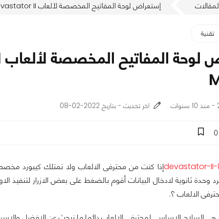
لمقالات
إستعراض لوحة المفاتيح المخصصة لألعاب Devastator II من Cooler Master
تقنية
M
ت
اخر تحديث - بتاريخ 2022-02-08
0
إذا كنت من محترفى الالعاب ولا تمتلك كيبورد مخصص لل
د وحدة ثانوية لادخال البيانات أقوم بالضغط على بعض الازرار لتنفيذ الاو
ترفى الالعاب ؟.
هى السلاح الاساسى لمحترفى الالعاب دائما ما نبحث عن الافضل والاسرع 