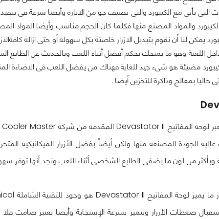
 التى تأتى مع الكيبورد والتى تضيف جو من الاثارة وأيضا سرعة فى تنفيذ ا
كيبورد والمواد المصنع منها فكلما كان الحجم مناسب وأيضا المواد المصن
رد يمكن لنا أن نقوم بتبديل الازرار خاصتة بكل سهولة أو حتى ازالة كافةال
 داخل اللعبة وهو ما يمنحك تحكم أفضل أثناء اللعب وبالحديث عن الطابع 
بورد مضيئة هو شىء جيد للغاية فهناك من يفضل اللعب فى الاضاءة المنخف
 حاليا بمعالج وذاكرة للتخزين أيضا .
Dev
ت
الية الجودة المصنعة منها ولكن أيضاً بفضل الأزرار الميكانيكية المت
 وبأكثر من لون ما يضفى الطابع الشخصى أثناء اللعب ونجد أنها توفر سهو
تقبال ضغطات الأزرار ويتميز بسرعة الإستجابة وأيضا يعتبر صامت فلا