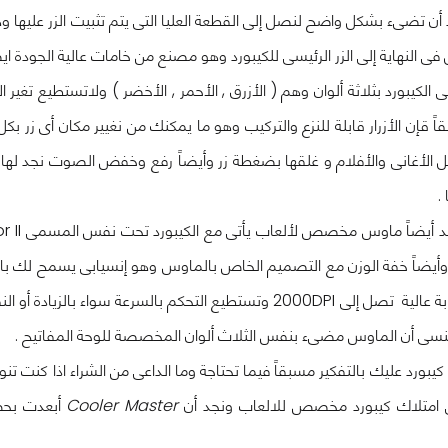
 أن تضىء بشكل واضح لنصل إلى القطعة العليا التى يتم تثبيت الزر عليها
فى النهاية إلى الزر الرئيسى للكيبورد وهو مصنع من خامات عالية الجودة اي
ً قإن الأزرار قابلة للنزع والتركيب وهو ما يمكنك من نغيير مكان أى زر ب
الأغانى والأفلام و غلقها بضغطة زر وأيضاً رفع وخفض الصوت نجد لها از
.
 وأيضاً خفة الوزن مع التصميم الخاص بالماوس وهو إنسيابى يسمح لك بالت
مع سرعة إستجابة عالية تصل إلى 2000DPI وتستطيع التحكم بالس
ا ننسى أن الماوس مضىء بنفس الثلاث ألوان المخصصة للوحة المفاتيح .
 كيبورد عليك بالتفكير مسبقاً فيما تحتاجة وما الداعى من الشراء اذا كنت ت
امتلاك كيبورد مخصص للالعاب ونجد أن
Cooler Master
أبعدت بحص 