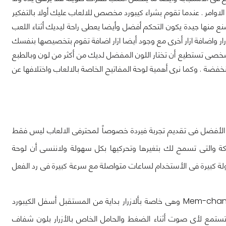
لاوامر . عندما تقوم بشراء كيبورد مخصص للالعاب عليك أولا بالتفكير
ع منها جيدة يكون التحكم أفضل وأيضا يعطى راحة ليديك أثناء اللعب
ازرار واضافة ازار أخرى مع وجود أيضا ازار اضافة تقوم بتخصيصها بنفسك
الشخصى تستطيع أن تختار اللون المفضل لديك من أكثر من لون وبالطبع
ضة . وكما نرى أهمية لوحة المفاتيح الخاصة بالالعاب واختلافها عن
عبر لوحة المفاتيح Devastator II المقدمة من شركة Cooler Master الأفضل فى تقديم تجربة فيردة خصوصاً لمحترفى الالعاب ليس فقط
حركة والتى تسمح لك بتغيرها وتحركيها بكل سهولة ولاننسى أن لوحة
لة كبيرة فى الأستخدام لساعات متواصلة مع سرعة كبيرة فى رد الفعل
أبرز ما يميز لوحة المفاتيح Devastator II هو وجود للتقنية الشاملة Mem-chanical وهى خاصة بألازرار بداية من المستقبل أسفل الكيبورد
 تستمع لأى صوت أثناء الضغط والحامل الخاص بالأزرار بلون شفاف