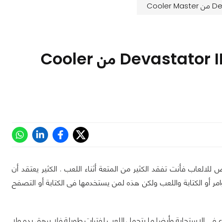
إستعراض لوحة المفاتيح المخصصة لألعاب Devastator II من Cooler
العاب فأنت تفقد الكثير من المتعة أثناء اللعب . الكثير يعتقد أن
امر أو الكتابة واللعب ولكن هذه لمن يستخدمها فى الكتابة أو التصفح
فى الاستجابة وأيضا ما يتحمل اللعب لفترات طويلة فلا يرهق يده ولا