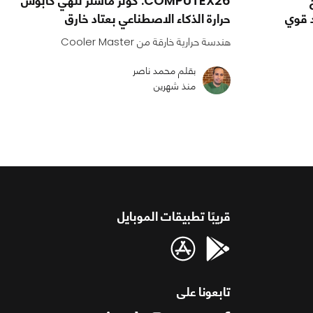
ح
COMPUTEX26: كولر ماستر تنهي كابوس
ء تبريد قوي
حرارة الذكاء الاصطناعي بعتاد خارق
هندسة حرارية خارقة من Cooler Master
بقلم محمد ناصر
منذ شهرين
قريبًا تطبيقات الموبايل
تابعونا على