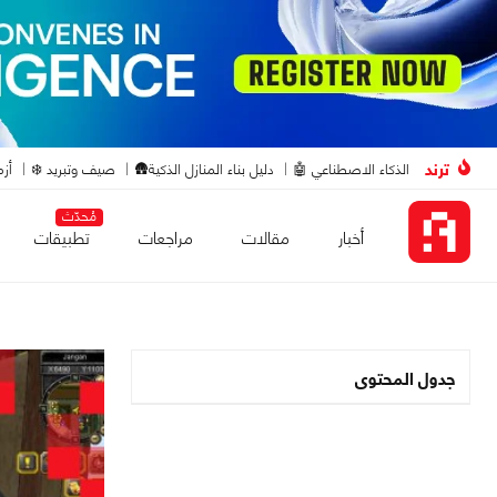
ترند
الذكاء الاصطناعي 🤖
دليل بناء المنازل الذكية🛖
صيف وتبريد ❄️
أزم
مُحدّث
أخبار
مقالات
مراجعات
تطبيقات
جدول المحتوى