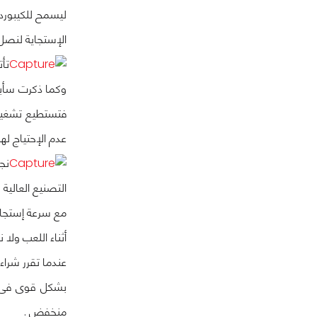
ليسمح للكيبورد
الإستجاية لنصل 
وكما ذكرت سأبقا
فتستطيع تشغيل 
عدم الإحتياج لها 
التصنيع العالية
أثناء اللعب ول
عندما تقرر شراء
بشكل قوى فى 
منخفض .