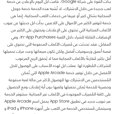
بذات القوة على شركة Google، قامت آبل اليوم بالإعلان عن خدمة
لعب جديدة من خلال الاشتراك، لا تُشبه هذه الخدمة خدمة جوجل
السحابية بشكلٍ كبير أو غيرها من خدمات اللعب السحابية، إنما هي
خدمة لتوفير الكثير من الأموال على اللاعبين. بدأت ابل حديثها عن عيوب
الألعاب المجانية التي تحتوي على الإعلانات وتحتوي على الكثير من
الإضافات القابلة للشراء داخل اللعبة In-App Purchases، وفي
المقابل، فقد تحدثت عن مُميزات الألعاب المدفوعة التي تحتوي على
قصة أعمق ورسوميات أفضل ولكن تكون مبيعاتها وعدد مرات تحميلها
أقل بكثير مُقارنةً بالألعاب المجانية مما لا يُحقق الربح المرغوب
للشركات المُطورة لها. عملت ابل لهذه الأسباب على الوصول للحل
الأفضل من خلال توفير خدمة Apple Arcade التي تُمكن
المُستخدمين من الاشتراك بها للوصول لأكثر من مائة لعبة مدفوعة
وحصرية للخدمة يُمكن تحميلها ولعبها دون أية إعلانات ومع الحصول
على كافة المُميزات الموجودة في الألعاب غير المجانية. ستتوفر الخدمة
عبر تبويب جديد في تطبيق App Store يحمل اسم Apple Arcade
وسيتمكن مُستخدمي الخدمة من اللعب على أجهزة iPhone و iPad و