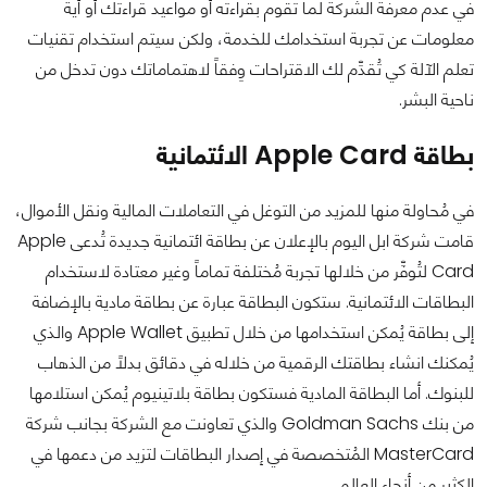
في عدم معرفة الشركة لما تقوم بقراءته أو مواعيد قراءتك أو أية
معلومات عن تجربة استخدامك للخدمة، ولكن سيتم استخدام تقنيات
تعلم الآلة كي تُقدِّم لك الاقتراحات وِفقاً لاهتماماتك دون تدخل من
ناحية البشر.
بطاقة Apple Card الائتمانية
في مُحاولة منها للمزيد من التوغل في التعاملات المالية ونقل الأموال،
قامت شركة ابل اليوم بالإعلان عن بطاقة ائتمانية جديدة تُدعى Apple
Card لتُوفِّر من خلالها تجربة مُختلفة تماماً وغير معتادة لاستخدام
البطاقات الائتمانية. ستكون البطاقة عبارة عن بطاقة مادية بالإضافة
إلى بطاقة يُمكن استخدامها من خلال تطبيق Apple Wallet والذي
يُمكنك انشاء بطاقتك الرقمية من خلاله في دقائق بدلاً من الذهاب
للبنوك. أما البطاقة المادية فستكون بطاقة بلاتينيوم يُمكن استلامها
من بنك Goldman Sachs والذي تعاونت مع الشركة بجانب شركة
MasterCard المُتخصصة في إصدار البطاقات لتزيد من دعمها في
الكثير من أنحاء العالم.