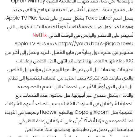
بالإضافة لكل هذا، فقد ظهرت الإعلامية الكبيرة Oprah Winfrey
على مسرح ستيف جوبس لتُعلن عن تقديمها لبرنامج وثائقي جديد
يحمل اسم Toxic Labor بشكلٍ حصري على خدمة Apple TV Plus،
وهو ما قد يجعل من الخدمة مُنافساً قوياً لخدمة البث التلفزيوني التي
تُسيطر على الأخضر واليابس في الوقت الحالي
.
Netflix
https://youtu.be/A-j8QaoTeWU خدمة Apple TV Plus
ستتوفر في عشرة دول بدايةً من مايو المُقبل، لتزيد وتصل إلى أكثر من
100 دولة بنهاية العام. بهذا تكون قد انتهى الجزء الخاص بإعلانات
تطبيقات وخدمات ابل التي تم إطلاقها اليوم خلال مؤتمر ابل الخاص،
والذي حاولت فيه الشركة جذب المزيد من العملاء لينضموا إلى نظام
ابل البيئي الذي يُوفِّر الكثير من الخدمات التي تتسم بالخصوصية
والأمان بشكلٍ حصري عبر أجهزتها. هل ستكون هذه الخدمات درع
الحماية لشركة ابل في السنوات المُقبلة بسبب تصاعد أسهم الشركات
الصينية مثل Xiaomi و Oppo وبالطبع Huawei وغيرهم في الأرجاء
لما يُقدموه من مزايا أيضاً؟ أم أن على شركة ابل إعادة النظر في
سياستها التي تجعل من تطبيقاتها وخدماتها ملكاً فقط لمن