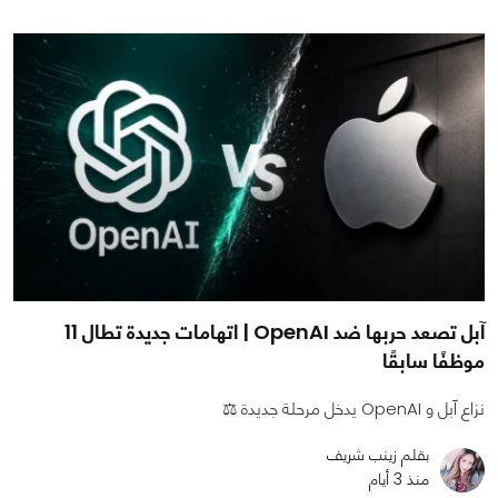
آبل تصعد حربها ضد OpenAI | اتهامات جديدة تطال 11
موظفًا سابقًا
نزاع آبل و OpenAI يدخل مرحلة جديدة ⚖️
بقلم زينب شريف
منذ 3 أيام