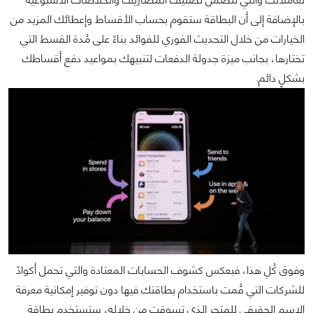
بالإضافة إلى أن البطاقة ستقوم بحساب الأقساط وإعطائك المزيد من
الخيارات من خلال التحديث الفوري للفوائد بناءً على مُدة القسط التي
تختارها، بجانب ميزة جدولة الدفعات لتنبيهك بمواعيد دفع أقساطك
بشكلٍ دائم.
وفوق كُلِ هذا، فبعكس كشوف الحسابات المعتادة والتي تحمل أكوادً
للشركات التي قُمت باستخدام بطاقتك فيها دون توفير إمكانية معرفة
الاسم الحقيقي للمتجر الذي تسوقت من خلاله، ستستخدم بطاقة