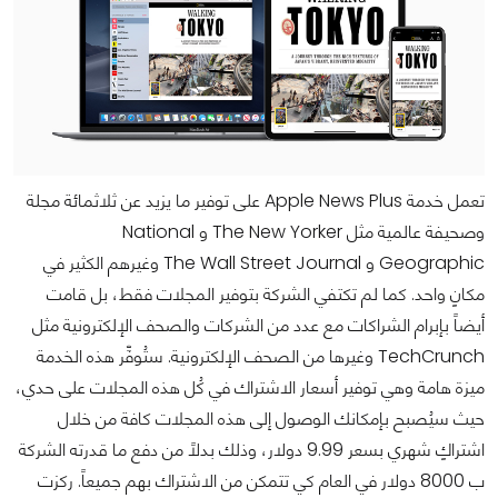
تعمل خدمة Apple News Plus على توفير ما يزيد عن ثلاثمائة مجلة
وصحيفة عالمية مثل The New Yorker و National
Geographic و The Wall Street Journal وغيرهم الكثير في
مكانٍ واحد. كما لم تكتفي الشركة بتوفير المجلات فقط، بل قامت
أيضاً بإبرام الشراكات مع عدد من الشركات والصحف الإلكترونية مثل
TechCrunch وغيرها من الصحف الإلكترونية. ستُوفِّر هذه الخدمة
ميزة هامة وهي توفير أسعار الاشتراك في كُل هذه المجلات على حدي،
حيث سيُصبح بإمكانك الوصول إلى هذه المجلات كافة من خلال
اشتراكٍ شهري بسعر 9.99 دولار، وذلك بدلاً من دفع ما قدرته الشركة
ب 8000 دولار في العام كي تتمكن من الاشتراك بهم جميعاً. ركزت