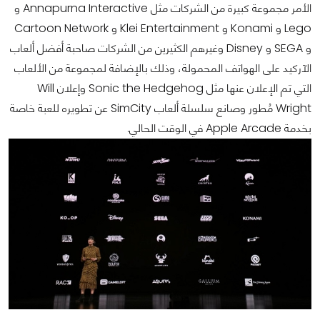
الأمر مجموعة كبيرة من الشركات مثل Annapurna Interactive و
Lego و Konami و Klei Entertainment و Cartoon Network
و SEGA و Disney وغيرهم الكثيرين من الشركات صاحبة أفضل ألعاب
الآركيد على الهواتف المحمولة، وذلك بالإضافة لمجموعة من الألعاب
التي تم الإعلان عنها مثل Sonic the Hedgehog وإعلان Will
Wright مُطور وصانع سلسلة ألعاب SimCity عن تطويره للعبة خاصة
بخدمة Apple Arcade في الوقت الحالي.