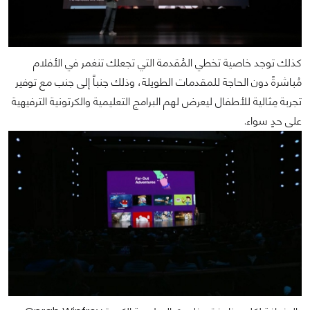
كذلك توجد خاصية تخطي المُقدمة التي تجعلك تنغمر في الأفلام
مُباشرةً دون الحاجة للمقدمات الطويلة، وذلك جنباً إلى جنب مع توفير
تجربة مِثالية للأطفال ليعرض لهم البرامج التعليمية والكرتونية الترفيهية
على حدٍ سواء.