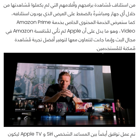
من استئناف مُشاهدة برامجهم وأفلامهم التي لم يكملوا مُشاهدتها من
خلال أي جهاز ومباشرةً بالضغط على العرض الذي يودون استئنافه،
كما ستعرض الخدمة المحتوى الخاص بخدمة Amazon Prime
Video، وهو ما يدل على أن Apple لم تأتي لمُنافسة Amazon في
مجال البث وإنما جاءت لتتعاون معها لتوفير أفضل تجربة مُشاهدة
مُمكنة للمُستخدمين.
تم عمل توافق أيضاً بين المساعد الشخصي Siri و Apple TV ليكون