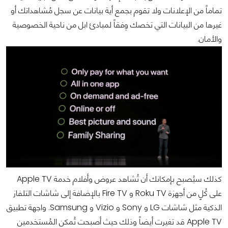
تماماً من الإعلانات ولا تقوم بجمع أية بيانات عن سجل مُشاهداتك أو
غيرها من البيانات التي تخصك وِفقاً لمبادئ ابل من ناحية الخصوصية
والأمان.
كذلك سيُصبح بإمكانك أن تُشاهد عروض وأفلام خدمة Apple TV
على كُلٍ من أجهزة Roku TV و Fire TV بالإضافة إلى شاشات التلفاز
الذكية مثل شاشات LG و Sony و Vizio و Samsung. واجهة تطبيق
Apple TV قد تغيرت أيضاً وذلك حيث أصبحت تُمكن المُستخدمين