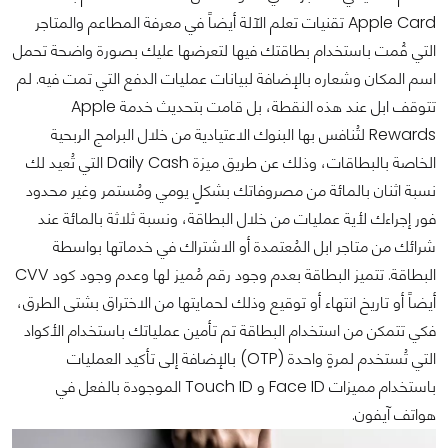
Apple Card تقنيات تعلم الآلة أيضاً في معرفة المطاعم والمتاجر
التي قُمت باستخدام بطاقتك فيها لتعرضها عليك بصورة واضحة تحمل
اسم المكان وشعاره بالإضافة لبيانات عمليات الدفع التي تمت فيه. لم
تتوقف ابل عند هذه النقطة، بل قامت بتحديث خدمة Apple
Rewards لتُنافس بها البنوك الاعتيادية من خلال البرامج الربحية
الخاصة بالبطاقات، وذلك عن طريق ميزة Daily Cash التي تُعيد لك
نسبة اثنان بالمائة من مصروفاتك بشكلٍ يومي ومُستمر وغير محدود
فور إجراءك لأية عمليات من خلال البطاقة، ونسبة ثلاثة بالمائة عند
شرائك من متاجر ابل المُعتمدة أو الاشتراك في خدماتها بواسطة
البطاقة. تتميز البطاقة بعدم وجود رقم مُميز لها وعدم وجود كود CVV
أيضاً أو تاريخ انتهاء أو توقيع وذلك لحمايتها من الاختراق بشتى الطرق،
فكي تتمكن من استخدام البطاقة تم تأمين عملياتك باستخدام الأكواد
التي تُستخدم لمرةٍ واحدة (OTP) بالإضافة إلى تأكيد العمليات
باستخدام مميزات Face ID و Touch ID الموجودة بالفعل في
هواتف آيفون.