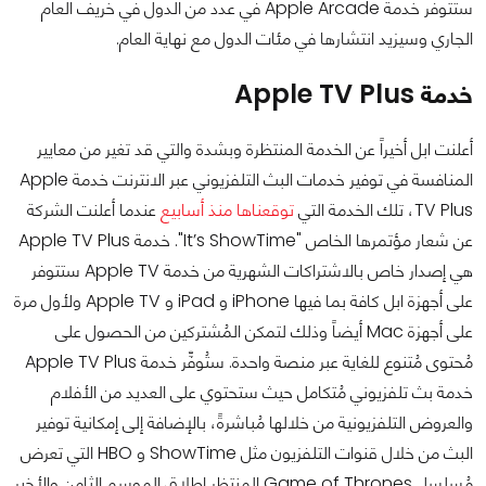
ستتوفر خدمة Apple Arcade في عدد من الدول في خريف العام
الجاري وسيزيد انتشارها في مئات الدول مع نهاية العام.
خدمة Apple TV Plus
أعلنت ابل أخيراً عن الخدمة المنتظرة وبشدة والتي قد تغير من معايير
المنافسة في توفير خدمات البث التلفزيوني عبر الانترنت خدمة Apple
TV Plus، تلك الخدمة التي
توقعناها منذ أسابيع
عندما أعلنت الشركة
عن شعار مؤتمرها الخاص "It’s ShowTime". خدمة Apple TV Plus
هي إصدار خاص بالاشتراكات الشهرية من خدمة Apple TV ستتوفر
على أجهزة ابل كافة بما فيها iPhone و iPad و Apple TV ولأول مرة
على أجهزة Mac أيضاً وذلك لتمكن المُشتركين من الحصول على
مُحتوى مُتنوع للغاية عبر منصة واحدة. ستُوفِّر خدمة Apple TV Plus
خدمة بث تلفزيوني مُتكامل حيث ستحتوي على العديد من الأفلام
والعروض التلفزيونية من خلالها مُباشرةً، بالإضافة إلى إمكانية توفير
البث من خلال قنوات التلفزيون مثل ShowTime و HBO التي تعرض
مُسلسل Game of Thrones المنتظر إطلاق الموسم الثامن والأخير