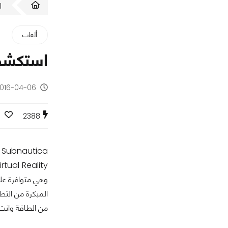
ا
ألعاب
استكشف اع
2016-04-06 - منذ 10 سنو
2388
a
من الطاقة وانت 