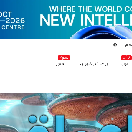
ة الرامات🔴
5/10
تسوق
توب
رياضات إلكترونية
المتجر