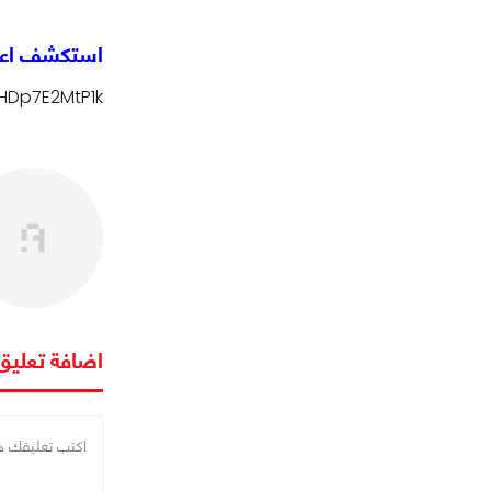
استكشف اعماق ا
HDp7E2MtP1k
اضافة تعليق