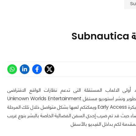
Su
ى احد أولى الالعاب المستقلة التى تدعم نظارات الواقع الافتراضى
Virtual Reality فستقدم لك اللعبة مؤثرات بصرية ورسوميات جميلة ورائعة وهي من تطوير ونشر استوديو مستقل Unknown Worlds Entertainment
وهي متوافرة على منصة Steam للألعاب على PC بسعر 20 دولار واللعبة بمرحلة تطوير مبكرة Early Access ويمكنكم لعبها بشكل متواصل خلال تلك المرحلة
تقبل بالقرن 22 عندما كان يعيش البشر بالفضاء حيث قد تم ضرب إحدي السفن الفضائية الخاصة بالبشر بنوع غريب
المقدمة لكم بداخل الفيديو بالأسفل