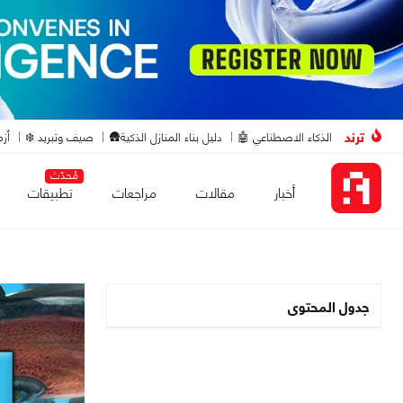
ترند
الذكاء الاصطناعي 🤖
دليل بناء المنازل الذكية🛖
صيف وتبريد ❄️
أزم
مُحدّث
أخبار
مقالات
مراجعات
تطبيقات
جدول المحتوى