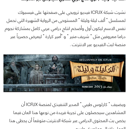
نشرت شبكة ICFLIX فيديو ترويجي على صفحتها على فيسبوك
لمسلسل " ألف ليلة وليلة " المستوحى من الرواية الشهيرة التي تحمل
نفس الاسم ليكون أول وأضخم انتاج درامي عربي كامل بمشاركة نجوم
دراما معروفين مثل " شريف منير " و "أمير كرارة " ليعرض حصرياً عبر
منصة لبث الفيديو عبر الانترنت .
ويضيف " كارلوس طيبي " المدير التنفيذي لمنصة ICFLIX أن
المشاهدين سيحصلون على تجربة فريدة من نوعها هذا العان فيما
يخص بث المحتوى الدرامي عبر شبكة الانترنت متوقعاً أن يحظى هذا
العمل بإقبال جماهيري واسع .