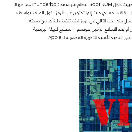
أكده والذي يبدو انه امر صحيح. الهجمة التي سميت Thunderstrike تنصب رمز البرنامج الخبيث داخل Boot ROM النظام عبر منفذ Thunderbolt...ما هو الـ
 بالكتابة والمدمجه داخل رقاقة المعالج, حيث إنها تحتوي على الرمز الأول المنفذ بواسطة
يل منه الجزء التالي من الرمز ليتم تنفيذه للتأكد من صحته
أو بعد الإقلاع.
تراميل هودسون المخترع للبيئة البرمجية