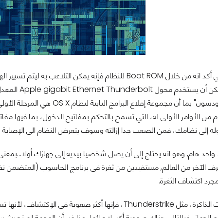
تلاعب به ليتم تسيير الهجمة عبر منفذ Thunderbolt لإصابته بالفيروسات, حيث
هودسون أنه يم
اكتشفها قال هودسون" بما أن مجم
م من الأوامر الأولى له، التي تسمح بالتحكم بمفاتيح الدخول، بما فيها مفاتيح
له إلى نظامك، فمن الصعب جدا إزالته وسوف يتعرض النظام الى الإصابة 
حد هام, وهو انه يحتاج إلى أن يصل شخصيا بيديه إلى جهازك أولا...بمعنى
رف الآخر من العالم, مستفيدين من ثغرة في برنامج الحاسوب (المتضمن نظا
جرد اكتشاف الثغرة.
بينما في هجمات الذاكرة، مثل Thunderstrike، فإنها أكثر ص
الجهاز، فبالتالي هناك صعوبة أكبر لإجرائها.
هذا غير أن الهجمة لم تحدث س