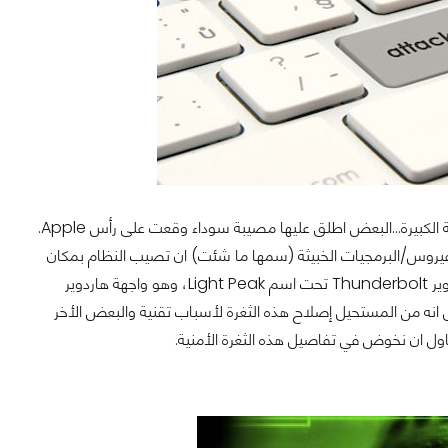
يبدو ان الإفتخار التي كانت تفتخر به Apple في وقت ماضي لم يعد فاعلا بعد هذه المشكلة الكبيرة...البعض اطلق عليها مصيبة سوداء وقعت على رأس Apple.
الفيروس/البرمجيات الخبيثة (سمها ما شئت) ان تصيب النظام بمكان
حساس جدا وهو ما يعرف بـ Boot ROM وذلك عبر المنفذ الشهير Thunderbolt (تم تطوير Thunderbolt تحت اسم Light Peak، وهو واجهة هاردوير
رجية للحاسوب وتم إطلاقه في 24 فبراير 2011), البعض يقول انه من المستحيل إصلاح هذه الثغرة لأسباب تقنية والبعض الأخر
ول ان نخوض في تفاصيل هذه الثغرة الأمنية.