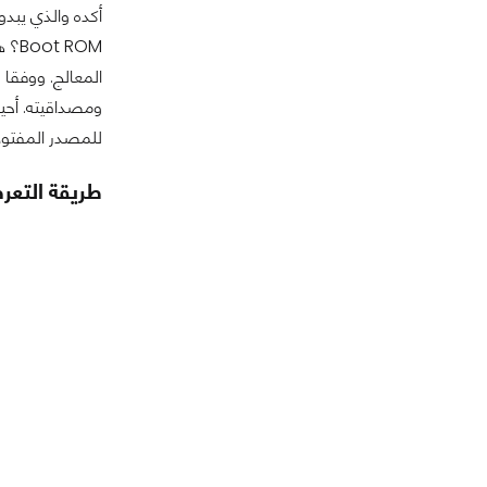
المعالج. ووفقا 
ومصداقيته. أحيا
للمصدر المفتوح لـ Magic Lantern اكتشف ثغرة الضعف هذه بعد أن طلب منه أن يطلع على الناحية الأمنية لل
طريقة التع