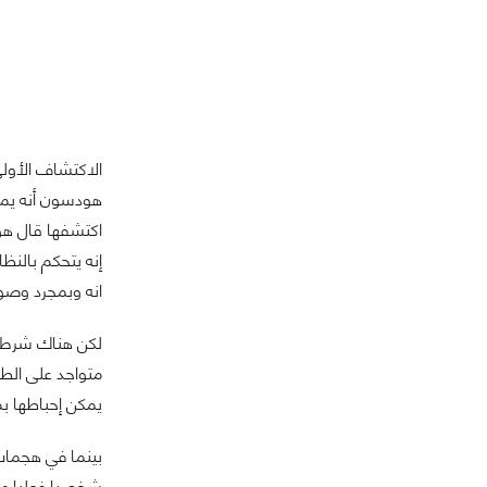
الاكتشاف الأولي أكد انه من خلال Boot ROM للنظام فإنه يمكن ال
إنه يتحكم بالنظا
انه وبمجرد وصو
لكن هناك شرط وا
متواجد على الط
يمكن إحباطها بم
شخصيا فعليا مع 