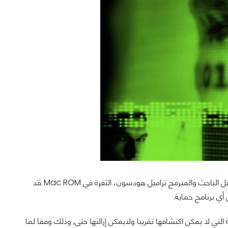
قبل كل شيء، الـ Thunderstrike ثغرة حقيقية، وهي ثغرة مؤذية فعلا. تم اكتشافها من قبل الباحث والمبرمج تراميل هودسون، الثغرة في Mac ROM قد
ي برنامج حماية.
ل هودسون طريقة بإصابة أجهزة Mac بالبرمجيات الخبيثة التي لا يمكن اكتشافها تقريبا ولايمكن إزالتها حتى, وذلك وفقا لما