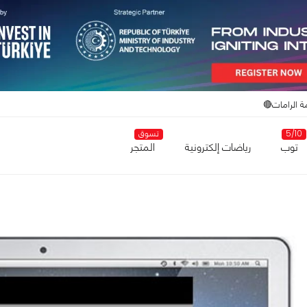
ة الرامات🔴
5/10
تسوق
توب
رياضات إلكترونية
المتجر