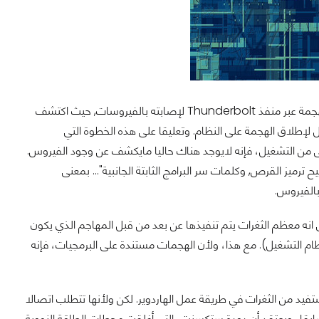
اكتشف
كن أن يستخدم محول Apple gigabit Ethernet Thunderbolt المعدل لإطلاق الهجمة على النظام. وتعليقا على هذه الخطوة التي
وعة إقلاع البرامج الثابتة لنظام OS X هي المرحلة الأولى من التشغيل، فإنه لايوجد هناك حاليا مايكشف عن وجود الفيروس.
 ترميز القرص, وكلمات سر البرامج الثابتة الجانبية"... بمعنى
بالفيروس.
 انه معظم الثغرات يتم تنفيذها عن بعد من قبل المهاجم الذي يكون
م التشغيل). مع هذا، ولأن الهجمات مستندة على البرمجيات، فإنه
عوبة في الإكتشاف، لأنها تستفيد من الثغرات في طريقة عمل الهاردوير. لكن ولأنها تتطلب اتصالا
ابقا، ويعتقد أن دودة ستكسنت، التي أغلقت محطات الطاقة النووية