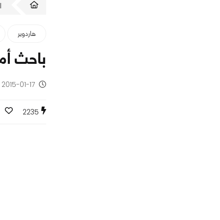
ا
هاردوير
باحث أمني 
2015-01-17 - منذ 11 سنة
0
2235