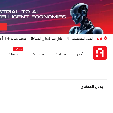
ترند
الذكاء الاصطناعي 🤖
دليل بناء المنازل الذكية🛖
صيف وتبريد ❄️
أزم
مُحدّث
أخبار
مقالات
مراجعات
تطبيقات
جدول المحتوى