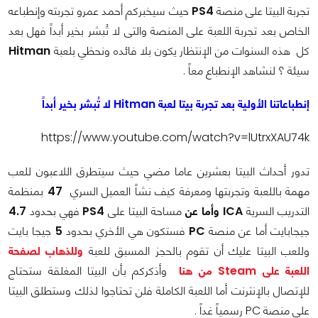
تجربة البيتا على منصة
PS4
حيث سيخبركم أحمد عمرو تجربته وإنطباعه
الخاص بعد تجربة اللعبة على المنصة والتى لا تُبشر بخير أبداً فهل بعد
كل هذه السنوات من الإنتظار يكون بلا فائده ونحظي بلعبة
Hitman
سيئة ؟ لنشاهد الإنطباع معاً .
إنطباعاتنا الأولية بعد تجربة بيتا لعبة Hitman لا تُبشر بخير أبداً
https://www.youtube.com/watch?v=lUtrxXAU74k
تدور أحداث البيتا بعشرين عاما مضي حيث سيتطرق اللاعبون للعب
مهمة باللعبة وتجربتها ومعرفة كيف نشاً العميل السري
47
بمنظمة
التدريب السرية
ICA وأما عن
مساحة البيتا على
PS4
فهي بحدود
4.7
جيجابايت أما عن منصة
PC
فستكون هي الأخري بحدود
5
جيجا بايت
وللعب البيتا عليك أن تقوم بالحجز المسبق للعبة
وللذهاب لصفحة
اللعبة على Steam من هنا
وأذكركم بأن البيتا المغلقة ستحتاج
للإتصال بالإنترنت أما اللعبة الكاملة فلن تحتاجوا لذلك وستطلق البيتا
على منصة PC رسمياً غداً .