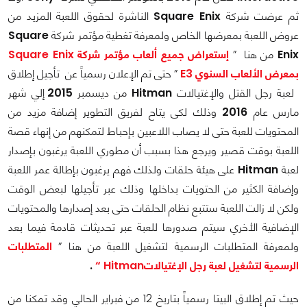
ثم عرضت شركة
Square Enix
الناشرة لحقوق اللعبة المزيد من
عروض اللعبة بمعرضها الخاص ولمعرفة تغطية مؤتمر شركة
Square
Enix
من هنا ”
إستعراض جميع ألعاب مؤتمر شركة Square Enix
بمعرض الألعاب السنوي E3
” حتى تم الإعلان رسمياً عن
تأجيل إطلاق
لعبة رجل القتل والإغتيالات
Hitman
من ديسمبر
2015
إلي شهر
مارس عام
2016
وذلك لكى يتاح لفريق التطوير إضافة مزيد من
المحتويات للعبة حتى لا يصاب اللاعبين بإحباط لتمكنهم من إنهاء قصة
اللعبة بوقت قصير ويرجع هذا بسبب أن مطوري اللعبة يرغبون بإصدار
لعبة
Hitman
على هيئة حلقات ولذلك فهم يرغبون بإطالة عمر اللعبة
وإضافة الكثير من الحتويات بداخلها وذلك عبر تأجيلها لبعض الوقت
ولكن لا زالت اللعبة ستتبع نظام الحلقات حتى بعد إصدارها والمحتويات
الإضافية الأخري سيتم صدورها للعبة عبر تحديثات قادمة فيما بعد
ولمعرفة المتطلبات الرسمية لتشغيل اللعبة من هنا ”
المتطلبات
الرسمية لتشغيل لعبة رجل الإغتيالاتHitman “
.
حيث تم إطلاق البيتا رسمياً بتاريخ 12 من فبراير الحالي وقد تمكنا من