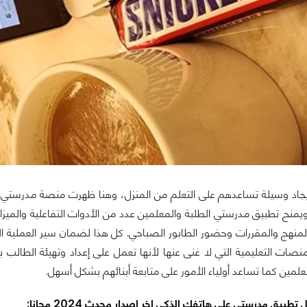
يجاد وسيلة تساعدهم على التعلم من المنزل، وهنا ظهرت منصة مدرستي وال
ويمنح تطبيق مدرستي الطلبة والمعلمين عدد من الأدوات التفاعلية والميزات
 المنهج والمقررات وحضور الطابور الصباحي. كل هذا لضمان سير العملية الت
صات التعليمية التي لا غنى عنها لأنها تعمل على إعداد وتهيئة الطالب 
لمين كما تساعد أولياء الأمور على متابعة أبنائهم بشكل أسهل.
تطبيق مدرستي على هاتفك الذكي اخر اصدار محدث 2024 مجانا: