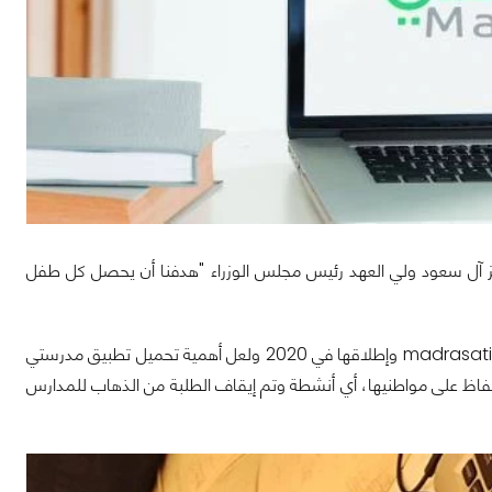
ز آل سعود ولي العهد رئيس مجلس الوزراء "هدفنا أن يحصل كل طفل
ولهذا قامت وزارة التعليم في المملكة العربية السعودية بتدشين منصتها المميزة مدرستي madrasati وإطلاقها في 2020 ولعل أهمية تحميل تطبيق مدرستي
للحفاظ على مواطنيها، أي أنشطة وتم إيقاف الطلبة من الذهاب للمدارس