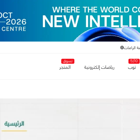
ة الرامات🔴
5/10
تسوق
توب
رياضات إلكترونية
المتجر