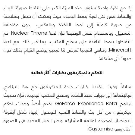
إذا مع نقرة واحدة ستوفر هذه الميزة القدر على التقاط صورة، البث,
والتقاط صور لكل لعبة بنمط النافذة. حيث يمكنك أن تنتقل بسلاسة
من صورة كاملة إلى نمط النافذة وبالعكس، بدون مقاطعة
التسجيل. وباستخدام نفس الوظيفة فإن لعبة Nuclear Throne تم
التقاطها بنمط النافذة على سطح المكتب، بما في ذلك مع لعبة
Minecraft. وهاهي انفيديا تعرض لنا فيديو يوضح القيام بذلك دون
حدوث أي مشكلة:
التحكم بالميكريفون بخيارات أكثر فعالية
سابقاً وفرت انفيديا خيارات جيدة للميكريفون مع هذا البرنامج,
فبالإضافة إلى ميزات نمط النافذة وسطح المكتب الجديدة، فإن تحديث
برنامج GeForce Experience Beta يقدم أيضاً وحدات تحكم
ميكريفون من أجل بث والتقاط اللعب. للوصول إليها، شغل أيقونة
الاختصار المحددة لقائمة المشاركة واختر الخيار المحدد في الصورة
أدناه وهو Customise.