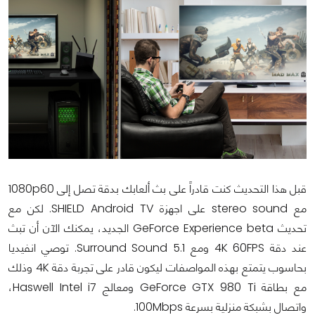
قبل هذا التحديث كنت قادراً على بث ألعابك بدقة تصل إلى 1080p60
مع stereo sound على اجهزة SHIELD Android TV. لكن مع
تحديث GeForce Experience beta الجديد، يمكنك الآن أن تبث
عند دقة 4K 60FPS ومع 5.1 Surround Sound. توصي انفيديا
بحاسوب يتمتع بهذه المواصفات ليكون قادر على تجربة دقة 4K وذلك
مع بطاقة GeForce GTX 980 Ti ومعالج Haswell Intel i7،
واتصال بشبكة منزلية بسرعة 100Mbps.