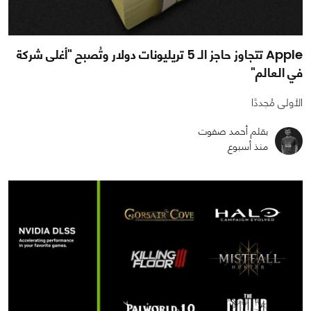
Apple تتجاوز حاجز الـ 5 تريليونات دولار وتُصبح "أغلى شركة
في العالم"
الأولى مُجددًا
بقلم أحمد صفوت
منذ أسبوع