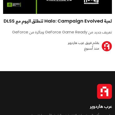
لعبة Halo: Campaign Evolved تنطلق اليوم مع DLSS
تعريف جديد من GeForce Game Ready وجائزة من GeForce
بقلم فريق عرب هاردوير
منذ أسبوع
عرب هاردوير