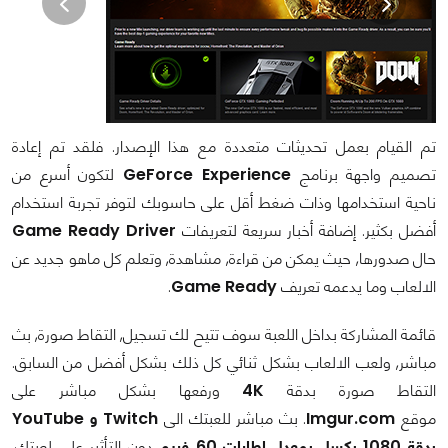
تم القيام بعمل تحديثات متعددة مع هذا الإصدار. فلقد تم إعادة
تصميم واجهة برنامج
GeForce Experience
لتكون أسرع من
ناحية استخدامها وذات ضغط أقل على حاسوبك لتوفر تجربة استخدام
أفضل بكثير. إضافة أخبار سريعة لتعريفات
Game Ready Driver
حال صدورها, حيث يمكن من قراءة, مشاهدة, وتعلم كل ماهو جديد عن
الالعاب وما يدعمه تعريف
Game Ready
.
قائمة المشاركة بداخل اللعبة سوف تتيح لك تسجيل, التقاط صورة, بث
مباشر, ولعب الالعاب بشكل ثنائي كل ذلك بشكل أفضل من السابق.
التقاط صورة بدقة
4K
ورفعها بشكل مباشر على
موقع
Imgur.com
. بث مباشر للعبتك الى
Twitch و YouTube
بدقة 1080 بكسل بمعدل إطارات 60 فريم
دون التأثير على لعبتك.