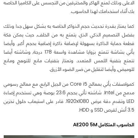
الاعلى وذلك لمنع الهاكر والمخترقين من التجسس على الكاميرا الخاصه
بك أثناء استخدامك لهذا الحاسوب.
كما يمتاز بقدرة تحديث حجم الذواكر الخاصه به بشكل سهل جدا وذلك
بفضل التصميم الذكي الذي يتمتع به من الخلف, حيث يمكن فكة
قطعة حماية الذاكرة بسهولة لإضافة ذاكرة إضافية بحجم أكبر. وأيضا
يأتي بشاشة تتمتع بزوايا مشاهدة واسعة 178 درجة, وشاشته أيضا
تتمتع بتقنية اللمس المتعدد. وتمتاز بتقنيات مانع للتوهج ومانع
للوميض, وأيضا لتقليل من ضرر الضوء الأزرق.
كمواصفات يأتي بمعالج Core i5 من الجيل الرابع, مع معالج رسومي
مدمج من Intel. شاشته تأتي بحجم 23.6 بوصة وهي تستخدم إضاءة
LED وتقدم دقة عرض 1920x1080. قادر على استيعاب حلول تخزين
3.5 أنش لقرص SSD و HDD.
الحاسوب المتكامل AE200 5M