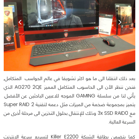
بعد ذلك انتقلنا الى ما هو اكثر تشويقا في عالم الحواسب المتكامل,
فنحن ننظر الأن الى الحاسوب المتكامل المميز AG270 2QE الذي
يأتي لنا من سلسلة GAMING الموجه للاعبين الباحثين عن الأفضل.
يتميز بمجموعة ضخمة من الميزات مثل دعمه لتقنية Super RAID 2
مع 3x SSD RAID0 وذلك للإنتقال بحلول التخزين الى مرحلة أخرى من
السرعة العالية.
كما يتضمن بطاقة الشبكة Killer E2200 لتسريع سرعة الانترنت