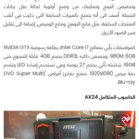
وتخفيض البينج وتمكينك من وضع أولوية لحالة نقل بيانات
الشبكة. أضف الى أنه يتمتع بالميزات السابقة التي ذكرت في أغلب
المنتجات السابقة, مثل مانع التوهج ومانع الوميض, إضافة الى تقليل
ضرر الضوء الأزرق.
كمواصفات يأتي بمعالج Intel Core i7, بطاقة رسومية NVIDIA GTX
980M 6GB. ويتضمن ذاكرة DDR3L بحجم 4GB قابلة للتسوع حتى
16GB. شاشته تأتي بحجم 27 بوصة وهي تستخدم إضاءة LED وتقدم
دقة عرض 1920x1080. يتمتع بقارئ أقراص DVD Super Multi/
Blu-ray.
الحاسوب المتكامل AX24