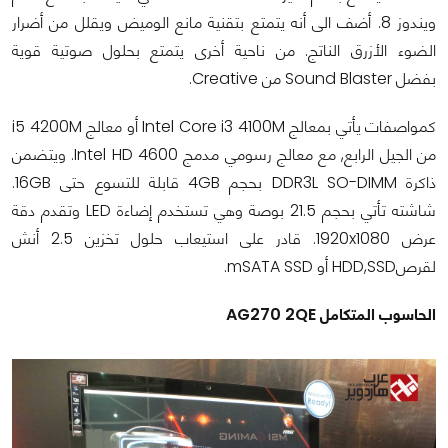
ويندوز 8. أضف الى أنه يتمتع بتقنية مانع الوميض ويقلل من أضرار
الضوء الأزرق الناتج. من ناحية أخرى يتمتع بحلول صوتية قوية
بفضل Sound Blaster من Creative.
كمواصفات يأتي بمعالج Intel Core i3 4100M أو معالج i5 4200M
من الجيل الرابع, مع معالج رسومي مدمج Intel HD 4600. ويتضمن
ذاكرة DDR3L SO-DIMM بحجم 4GB قابلة للتسوع حتى 16GB.
شاشته تأتي بحجم 21.5 بوصة وهي تستخدم إضاءة LED وتقدم دقة
عرض 1920x1080. قادر على استيعاب حلول تخزين 2.5 أنش
لقرصHDD,SSD أو mSATA SSD.
الحاسوب المتكامل AG270 2QE