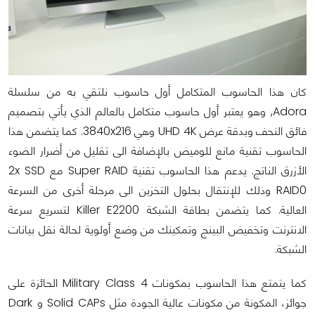
كان هذا الحاسوب المتكامل أول حاسوب نلتقي به من سلسلة
Adora, وهو يعتبر أول حاسوب متكامل بالعالم الذي يأتي بتصميم
فائق النحف وبدقة عرض UHD 4K وهي 3840x216. كما يتضمن هذا
الحاسوب تقنية مانع للوميض بالإضافة الى تقليل من أضرار الضوء
الأزرق الناتج. يدعم هذا الحاسوب تقنية Super RAID مع 2x SSD
RAID0 وذلك للإنتقال بحلول التخزين الى مرحلة أخرى من السرعة
العالية. كما يتضمن بطاقة الشبكة Killer E2200 لتسريع سرعة
الانترنت وتخفيض البينج وتمكينك من وضع أولوية لحالة نقل بيانات
الشبكة.
كما يتمتع هذا الحاسوب بمكونات Military Class 4 الحائزة على
جوائز، المكونة من مكونات عالية الجودة مثل Solid CAPs و Dark