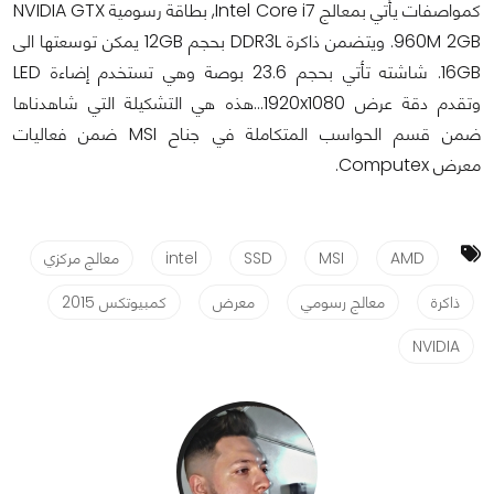
كمواصفات يأتي بمعالج Intel Core i7, بطاقة رسومية NVIDIA GTX
960M 2GB. ويتضمن ذاكرة DDR3L بحجم 12GB يمكن توسعتها الى
16GB. شاشته تأتي بحجم 23.6 بوصة وهي تستخدم إضاءة LED
وتقدم دقة عرض 1920x1080...هذه هي التشكيلة التي شاهدناها
ضمن قسم الحواسب المتكاملة في جناح MSI ضمن فعاليات
معرض Computex.
AMD
MSI
SSD
intel
معالج مركزي
ذاكرة
معالج رسومي
معرض
كمبيوتكس 2015
NVIDIA