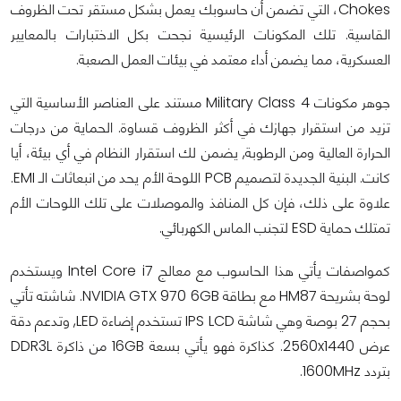
Chokes، التي تضمن أن حاسوبك يعمل بشكل مستقر تحت الظروف
القاسية. تلك المكونات الرئيسية نجحت بكل الاختبارات بالمعايير
العسكرية، مما يضمن أداء معتمد في بيئات العمل الصعبة.
جوهر مكونات Military Class 4 مستند على العناصر الأساسية التي
تزيد من استقرار جهازك في أكثر الظروف قساوة. الحماية من درجات
الحرارة العالية ومن الرطوبة, يضمن لك استقرار النظام في أي بيئة، أيا
كانت. البنية الجديدة لتصميم PCB اللوحة الأم يحد من انبعاثات الـ EMI.
علاوة على ذلك، فإن كل المنافذ والموصلات على تلك اللوحات الأم
تمتلك حماية ESD لتجنب الماس الكهربائي.
كمواصفات يأتي هذا الحاسوب مع معالج Intel Core i7 ويستخدم
لوحة بشريحة HM87 مع بطاقة NVIDIA GTX 970 6GB. شاشته تأتي
بحجم 27 بوصة وهي شاشة IPS LCD تستخدم إضاءة LED, وتدعم دقة
عرض 2560x1440. كذاكرة فهو يأتي بسعة 16GB من ذاكرة DDR3L
بتردد 1600MHz.