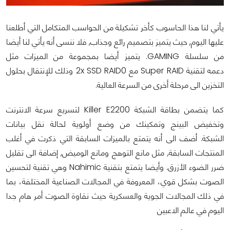
يأتي لنا هذا الحاسوب كأخر تشكيلة من الحواسب المتكامل التي أطلعنا
عليها اليوم, حيث يتميز بتصميم رائع وجذاب, فلا ننسى أنه يأتي لنا أيضا
من سلسلة GAMING. يتميز أيضا بمجموعة من الميزات مثل
دعمه لتقنية Super RAID مع 2x SSD RAID0 وذلك للإنتقال بحلول
التخزين الى مرحلة أخرى من السرعة العالية.
كما يتضمن بطاقة الشبكة Killer E2200 لتسريع سرعة الانترنت
وتخفيض البينج وتمكينك من وضع أولوية لحالة نقل بيانات
الشبكة. أضف الى أنه يتمتع بالميزات السابقة التي ذكرت في أغلب
المنتجات السابقة, مثل مانع التوهج ومانع الوميض, إضافة الى تقليل
ضرر الضوء الأزرق. وأيضا يتمتع بتقنية Nahimic وهي تقنية لتحسين
الصوت بشكل قوي، المعروفة في المجالات الصناعية المختلفة، بما
في ذلك المجالات الجوية والعسكرية حيث نقاوة الصوت أمر هام جدا
اليوم في عالم الاعبين