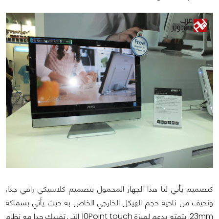
كتصميم يأتي لنا هذا الجهاز المحمول بتصميم كلاسيكي راقي جدا,
ونحيف من ناحية حجم الهيكل الخارجي الخاص به حيث يأتي بسماكة
23mm. يتمتع بدعم لميزة 10Point touch التي تفيدك جدا مع نظام