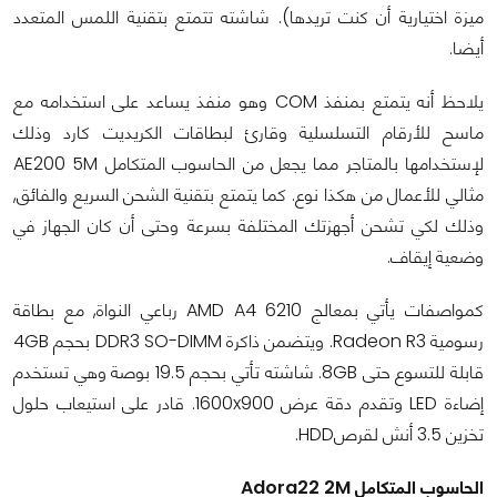
ميزة اختيارية أن كنت تريدها). شاشته تتمتع بتقنية اللمس المتعدد
أيضا.
يلاحظ أنه يتمتع بمنفذ COM وهو منفذ يساعد على استخدامه مع
ماسح للأرقام التسلسلية وقارئ لبطاقات الكريديت كارد وذلك
لإستخدامها بالمتاجر مما يجعل من الحاسوب المتكامل AE200 5M
مثالي للأعمال من هكذا نوع. كما يتمتع بتقنية الشحن السريع والفائق,
وذلك لكي تشحن أجهزتك المختلفة بسرعة وحتى أن كان الجهاز في
وضعية إيقاف.
كمواصفات يأتي بمعالج AMD A4 6210 رباعي النواة, مع بطاقة
رسومية Radeon R3. ويتضمن ذاكرة DDR3 SO-DIMM بحجم 4GB
قابلة للتسوع حتى 8GB. شاشته تأتي بحجم 19.5 بوصة وهي تستخدم
إضاءة LED وتقدم دقة عرض 1600x900. قادر على استيعاب حلول
تخزين 3.5 أنش لقرصHDD.
الحاسوب المتكامل Adora22 2M