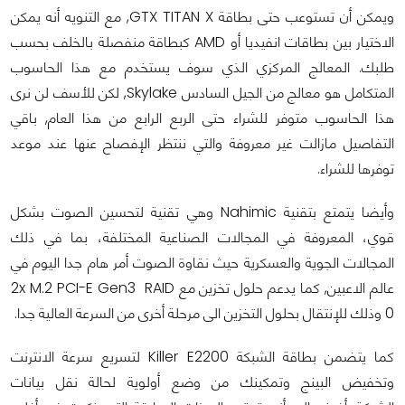
ويمكن أن تستوعب حتى بطاقة GTX TITAN X, مع التنويه أنه يمكن
الاختيار بين بطاقات انفيديا أو AMD كبطاقة منفصلة بالخلف بحسب
طلبك. المعالج المركزي الذي سوف يستخدم مع هذا الحاسوب
المتكامل هو معالج من الجيل السادس Skylake, لكن للأسف لن نرى
هذا الحاسوب متوفر للشراء حتى الربع الرابع من هذا العام, باقي
التفاصيل مازالت غير معروفة والتي ننتظر الإفصاح عنها عند موعد
توفرها للشراء.
وأيضا يتمتع بتقنية Nahimic وهي تقنية لتحسين الصوت بشكل
قوي، المعروفة في المجالات الصناعية المختلفة، بما في ذلك
المجالات الجوية والعسكرية حيث نقاوة الصوت أمر هام جدا اليوم في
عالم الاعبين, كما يدعم حلول تخزين مع 2x M.2 PCI-E Gen3 RAID
0 وذلك للإنتقال بحلول التخزين الى مرحلة أخرى من السرعة العالية جدا.
كما يتضمن بطاقة الشبكة Killer E2200 لتسريع سرعة الانترنت
وتخفيض البينج وتمكينك من وضع أولوية لحالة نقل بيانات