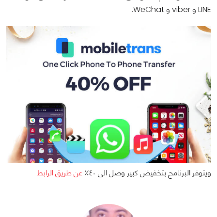
LINE و viber و WeChat.
ويتوفر البرنامج بتخفيض كبير وصل الى ٤٠٪؜
عن طريق الرابط