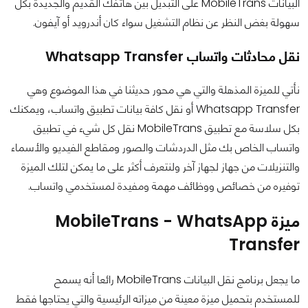
البيانات MobileTrans على التبديل بين هاتفك القديم والجديدة بكل
سهولة بغض النظر عن نظام التشغيل سواء كان أندرويد أو آيفون.
نقل محادثات واتساب Whatsapp Transfer
نأتي للميزة المذهلة والتي هي محور حديثنا في هذا الموضوع وهي
Whatsapp Transfer أو نقل كافة بيانات تطبيق واتساب، ويمكنك
بكل سلاسة مع تطبيق MobileTrans نقل كل شيء في تطبيق
واتساب الخاص بك مثل الدردشات والصور ومقاطع الفيديو والأسماء
والتنزيلات من جهاز لجهاز آخر ولنتعرف أكثر على ما يمكن لتلك الميزة
توفيره من خصائص ووظائف مهمة ومفيدة لمستخدمي واتساب.
ميزة MobileTrans - WhatsApp
Transfer
ما يجعل برنامج نقل البيانات MobileTrans رائعا أنه يسمح
للمستخدم بتحميل ميزة معينة من ميزاته الرئيسية والتي يحتاجها فقط