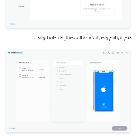
افتح البرنامج واختر استعادة النسخة الإحتياطية للهاتف.