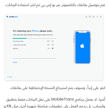
قم بتوصيل هاتفك بالكمبيوتر عبر يو إس بي ثم اختر استعادة البيانات.
انقر على إبدأ، وسوف يتم استرجاع النسخة الإحتياطية على هاتفك.
أخيرا، لا يعمل برنامج MobileTrans على نقل البيانات فقط بتطبيق
واتساب، بل يدعم العمل على تطبيقات مراسلة شهيرة أخرى مثل Kik و