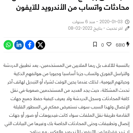
محادثات واتساب من الأندرويد للآيفون
2020-01-03 - منذ 6 سنوات
اخر تحديث - بتاريخ 2022-02-08
0
6810
بالنسبة للآلاف بل ربما الملايين من المستخدمين، يعد تطبيق الدردشة
والتراسل الفوري واتساب جزءا أساسيا وحيويا من هواتفهم الذكية
وحياتهم اليومية، لذلك عندما يحين الوقت لشراء أو التبديل لهاتف آخر
تحدث المشكلة، حيث يجد العديد من المستخدمين صعوبة في نقل
كافة المحادثات وسجل الدردشة ولا يعرف كيفية حفظ جميع جهات
الإتصال ولهذا السبب سوف نستعرض معكم في السطور القليلة
القادمة طريقة نقل الملفات سواء كانت فيديوهات أو صور أو جهات
إتصال وتطبيقات وحتى المحادثات الخاصة بك وغيرها من البيانات التي
لا تريد فقدانها من الآيفون للأندرويد والعكس مع برنامج