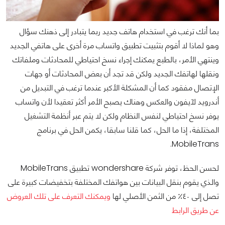
بما أنك ترغب في استخدام هاتف جديد ربما يتبادر إلى ذهنك سؤال
وهو لماذا لا أقوم بتثبيت تطبيق واتساب مرة أخرى على هاتفي الجديد
وينتهي الأمر، بالطبع يمكنك إجراء نسخ احتياطي للمحادثات وملفاتك
ونقلها لهاتفك الجديد ولكن قد تجد أن بعض المحادثات أو جهات
الإتصال مفقود كما أن المشكلة الأكبر عندما ترغب في التبديل من
أندرويد لآيفون والعكس وهناك يصبح الأمر أكثر تعقيدا لأن واتساب
يوفر نسخ احتياطي لنفس النظام ولكن لا يتم عبر أنظمة التشغيل
المختلفة، إذا ما الحل، كما قلنا سابقا، يكمن الحل في برنامج
MobileTrans.
لحسن الحظ، توفر شركة wondershare تطبيق MobileTrans
والذي يقوم بنقل البيانات بين هواتفك المختلفة بتخفيضات كبيرة على
تصل إلى ٤٠٪؜ من الثمن الأصلي لها
ويمكنك التعرف على تلك العروض
عن طريق الرابط