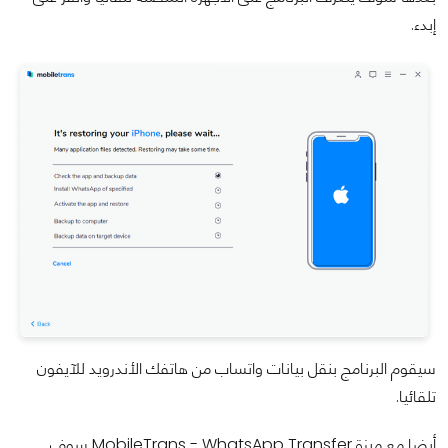
إبدء.
سيقوم البرنامج بنقل بيانات واتساب من هاتفك الأندرويد للآيفون
تلقائيا.
أيضا مع ميزة MobileTrans - WhatsApp Transfer سوف