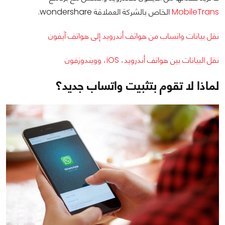
MobileTrans
الخاص بالشركة العملاقة wondershare.
نقل بيانات واتساب من هواتف أندرويد إلى هواتف آيفون
نقل البيانات بين هواتف أندرويد، iOS، وويندوزفون
لماذا لا تقوم بتثبيت واتساب جديد؟