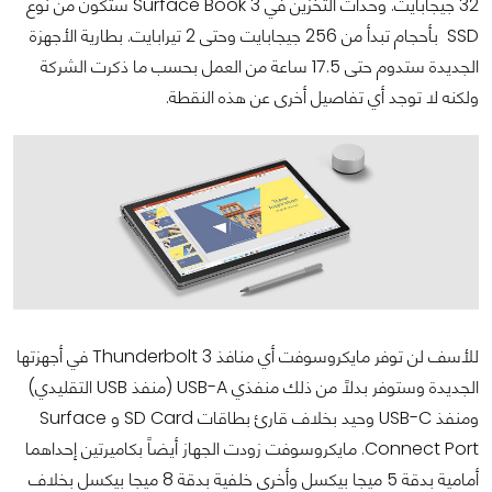
32 جيجابايت. وحدات التخزين في Surface Book 3 ستكون من نوع
SSD بأحجام تبدأ من 256 جيجابايت وحتى 2 تيرابايت. بطارية الأجهزة
الجديدة ستدوم حتى 17.5 ساعة من العمل بحسب ما ذكرت الشركة
ولكنه لا توجد أي تفاصيل أخرى عن هذه النقطة.
للأسف لن توفر مايكروسوفت أي منافذ Thunderbolt 3 في أجهزتها
الجديدة وستوفر بدلاً من ذلك منفذي USB-A (منفذ USB التقليدي)
ومنفذ USB-C وحيد بخلاف قارئ بطاقات SD Card و Surface
Connect Port. مايكروسوفت زودت الجهاز أيضاً بكاميرتين إحداهما
أمامية بدقة 5 ميجا بيكسل وأخرى خلفية بدقة 8 ميجا بيكسل بخلاف