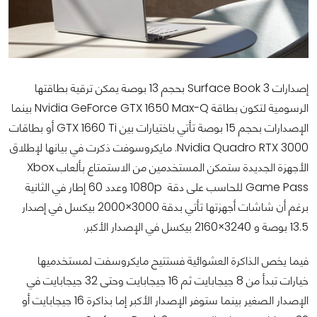
إصدارات Surface Book 3 بحجم 13 بوصة يمكن ترقية بطاقتها
الرسومية لتكون بطاقة Nvidia GeForce GTX 1650 Max-Q بينما
الإصدارات بحجم 15 بوصة تأتي باختيارات بين GTX 1660 Ti أو بطاقات
Nvidia Quadro RTX 3000. مايكروسوفت ذكرت في بيانها لإطلاق
الأجهزة الجديدة ستمكن المستخدمين من الاستمتاع بألعاب Xbox
Game Pass للحاسب على دقة 1080p وعدد 60 إطار في الثانية
برغم أن شاشات أجهزتها تأتي بدقة 3000×2000 بيكسل في إصدار
13.5 بوصة و 3240×2160 بيكسل في الإصدار الأكبر.
فيما يخص الذاكرة العشوائية فستتيح مايكروسفت لمستخدميها
خيارات تبدأ من 8 جيجابايت ثم 16 جيجابايت وحتى 32 جيجابايت في
الإصدار الصغير بينما ستوفر الإصدار الأكبر إما بذاكرة 16 جيجابايت أو