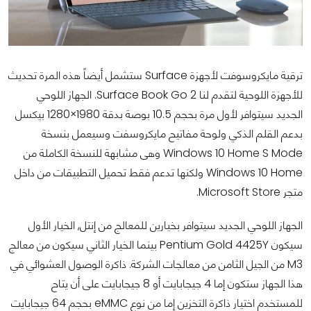
ترقية مايكروسوفت لأجهزة Surface ستشمل أيضاً هذه المرة تحديث
للأجهزة اللوحية لتقدم لنا Surface Book Go 2. الجهاز اللوحي
الجديد سيتوافر لأول مرة بحجم 10.5 بوصة بدقة 1980×1280 بيكسل
بدعم القلم الذكي ولوحة مفاتيح مايكروسفت وسيعمل بنسخة
Windows 10 Home S Mode وهى مشابهة للنسخة الكاملة من
Windows 10 Home ولكنها تدعم فقط تحميل التطبيقات من داخل
متجر Microsoft Store.
الجهاز اللوحي الجديد سيتوافر بخيارين للمعالج من إنتل, الخيار الأول
سيكون Pentium Gold 4425Y بينما الخيار الثاني سيكون من معالج
M3 من الجيل الثامن من معالجات الشركة. ذاكرة الوصول العشوائي في
هذا الجهاز ستكون إما 4 جيجابايت أو 8 جيجابايت على أن يتاح
للمستخدم اختيار ذاكرة التخزين إما من نوع eMMC بحجم 64 جيجابايت