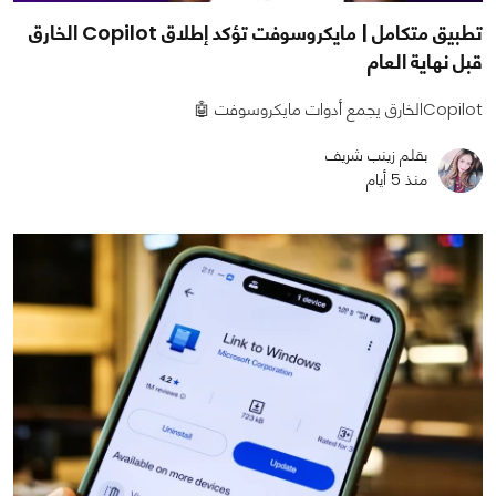
تطبيق متكامل | مايكروسوفت تؤكد إطلاق Copilot الخارق
قبل نهاية العام
Copilotالخارق يجمع أدوات مايكروسوفت 🤖
بقلم زينب شريف
منذ 5 أيام