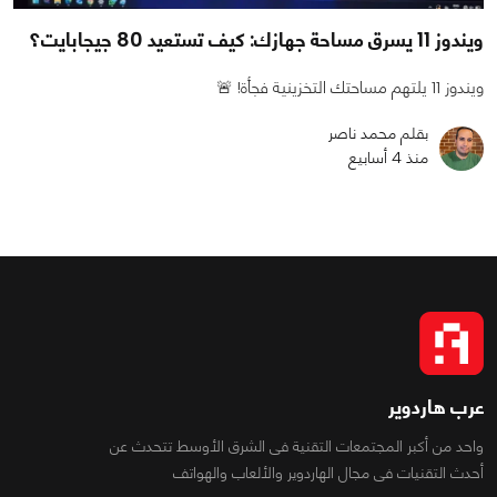
ويندوز 11 يسرق مساحة جهازك: كيف تستعيد 80 جيجابايت؟
ويندوز 11 يلتهم مساحتك التخزينية فجأة! 🚨
بقلم محمد ناصر
منذ 4 أسابيع
عرب هاردوير
واحد من أكبر المجتمعات التقنية فى الشرق الأوسط تتحدث عن
أحدث التقنيات فى مجال الهاردوير والألعاب والهواتف