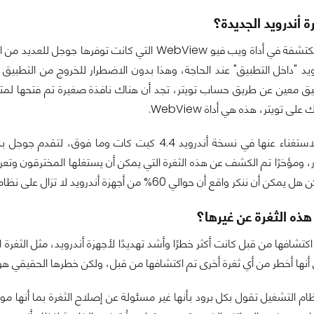
ة أندرويد الجديدة؟
تتمثل الثغرة المكتشفة في أداة ويب فيو WebView ال
يد "داخل التطبيق" عند الحاجة، وهذا بدون الاضطرار للخروج من التطب
يق معين عن طريق حساب تويتر، تجد أن هناك نافذة صغيرة تم فتحها لم
 تويتر، هذه هي أداة WebView.
 ومؤخرًا تم الكشف عن هذه الثغرة التي يمكن أن يستغلها المخترقون وتع
ر واقع أن حوالي 60% من أجهزة أندرويد لا تزال على نظام جيلي بين فأقل؟
هذه الثغرة عن غيرها؟
تشافها من قبل كانت أكثر خطرًا وأشد تهديدًا لأجهزة أندرويد، مثل الثغرة ال
نها أخطر من أي ثغرة أخرى تم اكتشافها من قبل، ولكن خطرها الحقيقي هو
 التشغيل تقول بكل برود بأنها غير مسئولة عن إصلاح الثغرة بما أنها مو