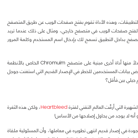
تي كانت توفرها جوجل للعديد من التطبيقات، وهذه الأداة تقوم بفتح صفحات الويب عن طريق المتصفح
يق لفتح صفحات الويب في متصفح خارجي، ومثال على ذلك عندما تريد
تصفح بداخل التطبيق تسمح لك بإدخال اسم المستخدم وكلمة المرور
تلك الأداة تم الاستغناء عنها في نسخة أندرويد 4.4 كيت كات وما فوق، لتقدم جوجل بدلًا منها أداة أخرى مبنية على متصفح Chromuim الخاص بالأنظمة
رض بيانات المستخدمين للخطر في الإصدار القديم التي استغنت جوجل
شهيرة التي أرقَّت العالم التقني لفترة
Heartbleed
، ولكن هذه الثغرة
 أنه لا يوجد من يحاول إصلاحها من الأساس!
جودة في إصدار قديم انتهى تطويره في معاملها، وأن المسئولية ملقاة