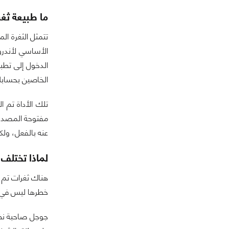
ما طبيعة ثغر
الأساسي لأندرو
الدخول إلى تطب
الخاصين بحسابك على
مفتوحة المصدر،
عنه بالفعل، ولكن هل يمكن أن ننك
لماذا تختلف 
هناك ثغرات تم اك
خطرها ليس في أ
جوجل صاحبة نظام