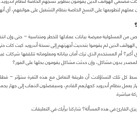
ات مصنعي الهواتف الذين يقومون بتطوير نُسَخِهم الخاصة لنظام أندرويد
ون عملهم لتطويعها على النسخ الخاصة بنظام التشغيل على هواتفهم، أي 
 من المسئولية معرضة بيانات عملائها للخطر ومتناسية – حتى وإن انتقلت
الهواتف الذين لم يقوموا بتحديث أجهزتهم إلى نسخة أندرويد كيت كات حتى
أكبر؟ أم المستخدم الذي ترك أمان بياناته ومعلوماته تتلقفها شركات غير
لمصدر بدون مشاكل، وإن حدثت مشاكل يقومون بحلها على الفور؟
سط كل تلك التساؤلات أن طريقة التعامل مع هذه الثغرة ستؤثر – قطعًا
كة مباشرة.
يزي القارئ في هذه المسألة؟ شاركنا برأيك في التعليقات.