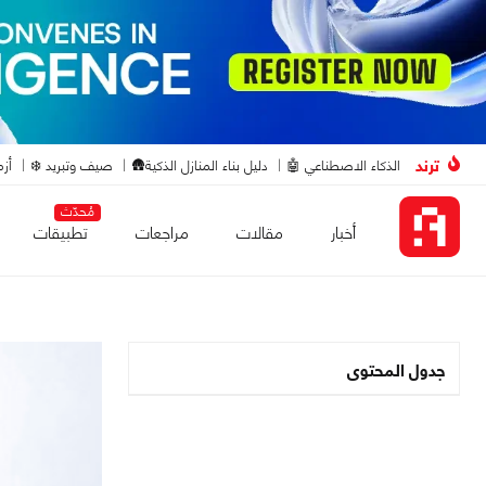
ترند
الذكاء الاصطناعي 🤖
دليل بناء المنازل الذكية🛖
صيف وتبريد ❄️
أزم
مُحدّث
أخبار
مقالات
مراجعات
تطبيقات
جدول المحتوى