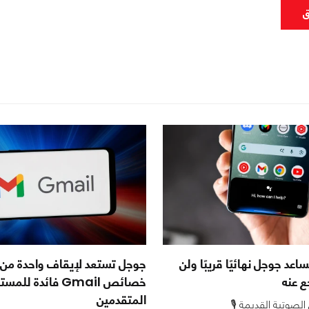
ق
ساعد جوجل نهائيًا قريبًا ولن
جوجل تستعد لإيقاف واحدة من أ
ع عنه
خصائص Gmail فائدة ل
المتقدمين
الصوتية القديمة 🎙️