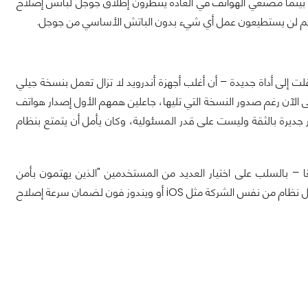
. بينما مصنعي الهواتف في العادة ينتظرون إطلاق جوجل لباتش إصلاح
أنهم لن يستطيعون عمل أي شيء بدون الباتش الأساسي من جوجل.
 إلى أداة جديدة – أن أغلب أجهزة أندرويد لا تزال تعمل بنسخة جيلي
 الآن رغم صدور النسخة التي تليها، جاعلين همهم الأول إصدار هواتف
 جديرة بالثقة وليست على قدر المسئولية، وكان يأمل أن يتمتع بنظام
 – بالسلب على اختيار العديد من المستخدمين "الذين يهتمون بأمن
معلوماتهم" لجهاز يعمل بنظام أندرويد كجهازهم القادم، وسيفضلون الذهاب إلى جهاز يحمل نظام من نفس الشركة مثل iOS أو ويندوز فون لضمان سرعة إصلاح