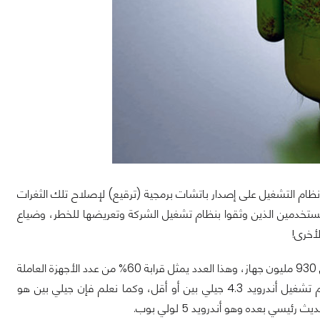
 نظام التشغيل على إصدار باتشات برمجية (ترقيع) لإصلاح تلك الثغرات
لمستخدمين الذين وثقوا بنظام تشغيل الشركة وتعريضها للخطر، وضياع
أخرى!
الثغرة الأخيرة التي تم اكتشافها في نظام تشغيل أندرويد من الممكن أن تؤثر على أمن حوالي 930 مليون جهاز، وهذا العدد يمثل قرابة 60% من عدد الأجهزة العاملة
بنظام أندرويد من هواتف وأجهزة لوحية وخلافه، وهذه الأجهزة هي ما تعمل بإصدار نظام تشغيل أندرويد 4.3 جيلي بين أو أقل، وكما نعلم فإن جيلي بين هو
ي بعده وهو أندرويد 5 لولي بوب.