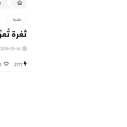
ا
تقنية
ثغرة تُعرِّض 60% من أجهزة أندرويد للخطر و
2015-01-14 - منذ 11 سنة
0
2777