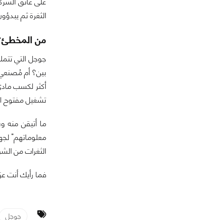
على عاتق الشرك
الثغرة ثم يبدؤ
من المخطئ؟
جوجل التي تتملص
بين؟ أم مُصنعي 
أكثر لكسب مادي 
تشغيل مفتوح ا
ما أتيقن منه و
الثغرات من الشر
فما رأيك أنت عز
جوجل