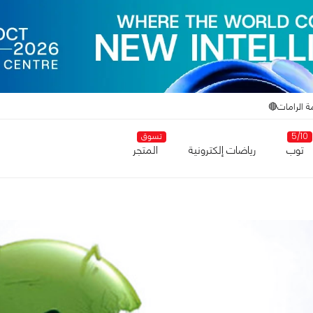
ة الرامات🔴
5/10
تسوق
توب
رياضات إلكترونية
المتجر