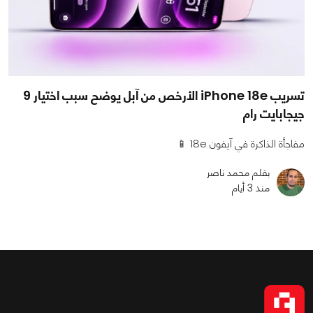
تسريب iPhone 18e الأرخص من آبل يوضح سبب اختيار 9
جيجابايت رام
مفاجأة الذاكرة في آيفون 18e 📱
بقلم محمد ناصر
منذ 3 أيام