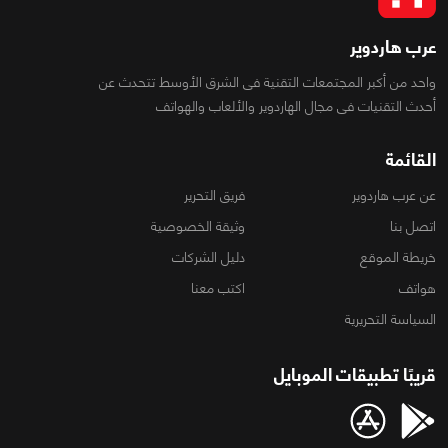
عرب هاردوير
واحد من أكبر المجتمعات التقنية فى الشرق الأوسط تتحدث عن
أحدث التقنيات فى مجال الهاردوير والألعاب والهواتف
القائمة
عن عرب هاردوير
فريق التحرير
اتصل بنا
وثيقة الخصوصية
خريطة الموقع
دليل الشركات
هواتف
اكتب معنا
السياسة التحريرية
قريبًا تطبيقات الموبايل