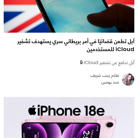
آبل تطعن قضائيًا في أمر بريطاني سري يستهدف تشفير
iCloud للمستخدمين
آبل تدافع عن تشفير iCloud 🔒
بقلم زينب شريف
منذ يومين