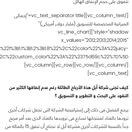
تتفوق على حجم الإنفاق الهائل
[/vc_column_text][vc_text_separator title="إجمالى
الميزانية المخصصة للتسويق (مليار دولار أمريكى)"
style="shadow"][vc_line_chart
x_values="2012;2013;2014;2015"
%3B1.1%3B1.2%3B1.8%22%2C%22color%22%3A%22juicy-
[/vc_column][/vc_row][vc_row][vc_column]
[vc_column_text]
كيف تجنى شركة أبل هذة الأرباح الطائلة رغم عدم إنفاقها الكثير من
النقود على البحث و التطوير و التسويق ؟
يرجع الفضل فى ذلك إلى إستراتيجية الشركة التى تجعل شركات أخرى
تزودها بالعتاد لمنتجاتها تسارع فى تزويدها بالعتاد الذى يعد أمر مربح
جداً بالنسبة للشركات أخرى فشركة أبل لا تحتاج أن تنفق 15 بالمائة من