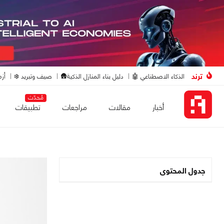
ترند
الذكاء الاصطناعي 🤖
دليل بناء المنازل الذكية🛖
صيف وتبريد ❄️
أزم
مُحدّث
أخبار
مقالات
مراجعات
تطبيقات
جدول المحتوى