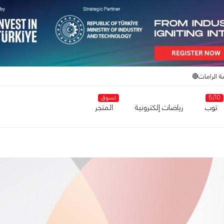
ة الرامات🔴
5/10
تسوق
توب
رياضات إلكترونية
المتجر