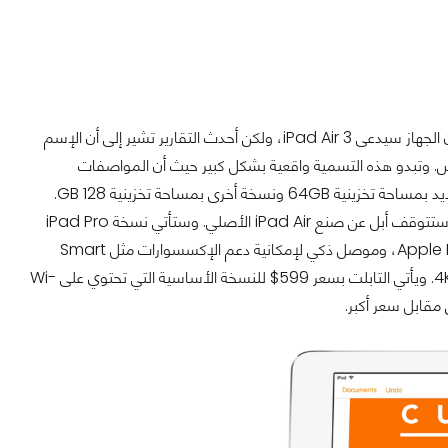
أما الجهاز الثاني فهو تابلت من سلسلة iPad Pro. الشائعات الأولية عن الجهاز أشارت إلى أن الجهاز سيدعى iPad Air 3، ولكن أحدث التقارير تشير إلى أن الإسم
وسيتبع سلسلة iPad Pro الموجود منها الجهاز المتوافر حاليًا بشاشة حجم 12.9 إنش. وتبدو هذه التسمية واقعية بشكل كبير حيث أن المواصفات
Pro الجديد بمساحة تخزينية 64GB ونسخة أخرى بمساحة تخزينية 128 GB.
وقال المصدر صاحب هذه المعلومات أن تابلت iPad Air 2 سيظل يباع، بينما على الأغلب ستتوقف أبل عن صنع iPad Air الأصلي. وستأتي نسخة iPad Pro
، ويأتي بمعالج A9، وكاميرا بدقة 12MP والقدرة على تصوير فيديوهات بدقة 4K. ويأتي التابلت بسعر 599$ للنسخة الأساسية التي تحتوي على Wi-