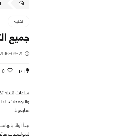
ا
تقنية
جميع ال
2016-03-21 - منذ 10 سنوات
0
1711
ساعات قليلة تف
والتوقعات، لذا 
فتابعونا.
لمواصفات هاتف iPhone 6S، ولكن بحجم أصغر، والهاتف المنتظر يس