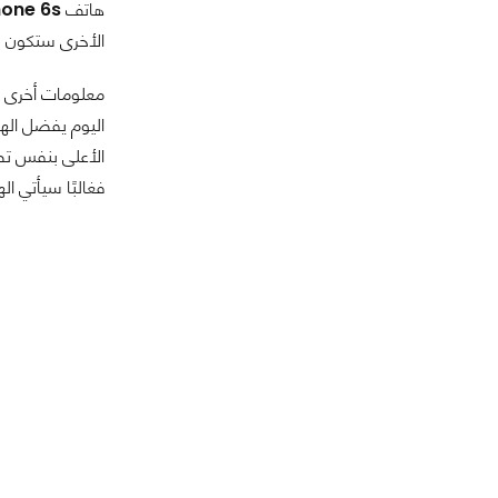
هاتف
hone 6s
الأخرى ستكون 
معلومات أخرى ت
اليوم يفضل اله
الأعلى بنفس ت
فغالبًا سيأتي الهاتف بسعر 450$، وقد يأتي بنسختين الفرق بينهما في مساحة التخزين 