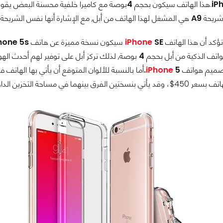
iP
.هذا الهاتف سيكون بحجم
4
بوصة مع كاميرا خلفية محسنة البعض يقو
شريحة
A9
هي المشغل لهذا الهاتف من أبل, مع الإشارة أنها نفس الشريح
ؤكد أن هذا الهاتف
SE
iPhone
سيكون نسخة مميزة عن هاتف
hone 5s
واتف الذكية من أبل بحجم
4
بوصة, لذلك تركز أبل على توفير لهم أحدث الهو
صميم هواتف
5.
iPhone
أما بالنسبة للألوان المتوقع أن يأتي بها الهاتف
الداخلية حيث ستأتي نسخة بمساحة 16GB والأخرى بمساحة 64GB.