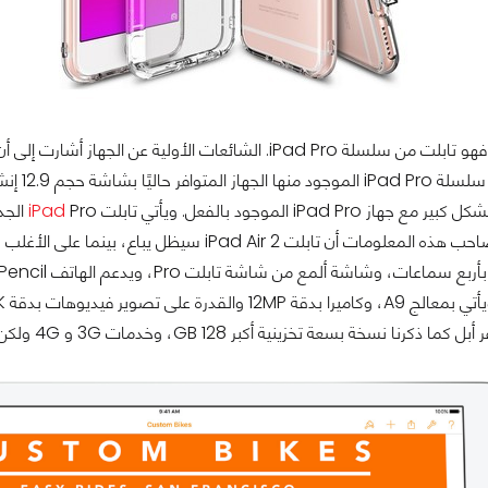
سيتغير 
 iPad Pro الموجود بالفعل. ويأتي تابلت
iPad
ة ألمع من شاشة تابلت Pro، ويدعم الهاتف Apple Pencil، وموصل ذكي لإمكانية دعم الإكسسوارات مثل Smart