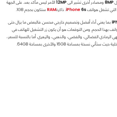
ل
8MP
ومصادر أخرى تشير الى
12MP
الأمر ليس مأكد بعد. على الجهة
ة التي تشغل هواتف
6s
iPhone
. ذاكرة
RAM
ستكون بحجم 1GB.
iP
بما يعني أداء أفضل وتصميم خارجي محسن. فالبعض ما يزال حتى
اتف بهذا الحجم. ومن التوقعات هو أن يكون زر التشغيل للهاتف في
 فهي الرمادي الفضائي، والفضي، والذهبي، والزهري. أما بالنسبة للسعر،