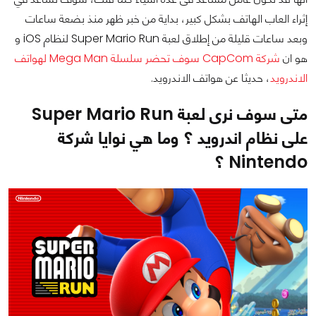
إثراء العاب الهاتف بشكل كبير، بداية من خبر ظهر منذ بضعة ساعات
وبعد ساعات قليلة من إطلاق لعبة Super Mario Run لنظام iOS و
هو ان
شركة CapCom سوف تحضر سلسلة Mega Man لهواتف
الاندرويد
، حديثا عن هواتف الاندرويد.
متى سوف نرى لعبة Super Mario Run
على نظام اندرويد ؟ وما هي نوايا شركة
Nintendo ؟