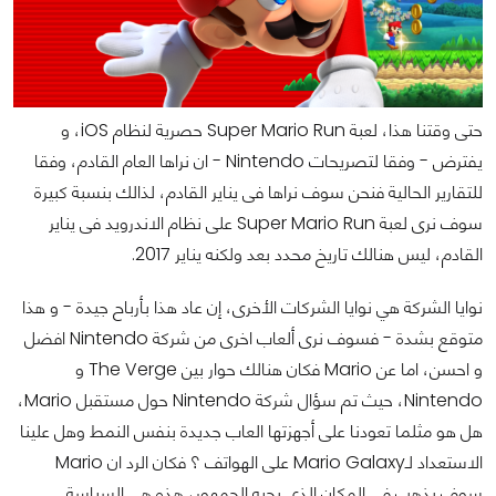
حتى وقتنا هذا، لعبة Super Mario Run حصرية لنظام iOS، و
يفترض - وفقا لتصريحات Nintendo - ان نراها العام القادم، وفقا
للتقارير الحالية فنحن سوف نراها فى يناير القادم، لذالك بنسبة كبيرة
سوف نرى لعبة Super Mario Run على نظام الاندرويد فى يناير
القادم، ليس هنالك تاريخ محدد بعد ولكنه يناير 2017.
نوايا الشركة هي نوايا الشركات الأخرى، إن عاد هذا بأرباح جيدة - و هذا
متوقع بشدة - فسوف نرى ألعاب اخرى من شركة Nintendo افضل
و احسن، اما عن Mario فكان هنالك حوار بين The Verge و
Nintendo، حيث تم سؤال شركة Nintendo حول مستقبل Mario،
هل هو مثلما تعودنا على أجهزتها العاب جديدة بنفس النمط وهل علينا
الاستعداد لـMario Galaxy على الهواتف ؟ فكان الرد ان Mario
سوف يذهب فى المكان الذى يحبه الجمهور، هذه هي السياسة