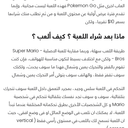
العاب اخرى مثل Pokemon Go فهذه اللعبة ليست مجانية، وإنما
تقدم فترة عرض أولية عن محتوى اللعبة و من ثم تطلب منك شراءها
بسعر 10$ تقريبا، ولكن
ماذا بعد شراء اللعبة ؟ كيف ألعب ؟
طريقة اللعب سهلة، وربما مقاربة للعبة الاصلية - Super Mario
Bros - ولكن مع اختلاف بسيط لتكون مناسبة للهواتف، فإن كنت
تقوم بالقفز والتحرك يمين وشمال فهذا ما سوف يحدث، ولكنك
سوف تقفز فقط، والهاتف سوف يتولى أمر التحرك يمين وشمال.
التحكم فى اللعبة سلس وجيد، بمجرد التعمق داخل اللعبة سوف تتحرك
بتلقائية، سوف و سوف تجد نفسك بتلقائية تتحكم في شخصية
Mario و كل الشخصيات الأخرى بطرق تحكماته المختلفة عندما تبدأ
اللعبة، لا يمكنك ان تلعب فى الوضع المائل او فى وضع افقى، حيث
ان اللعبة تسمح لك باللعب في مستوى رأسي فقط ( vertical