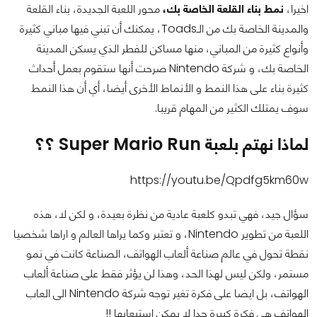
اخيرا،
نمط بناء القلعة الخاصة بك،
محور اللعبة الجديدة، بناء القلعة
والمدينة الخاصة بك من الـToads، يمكنك أن تبني فيها مباني كثيرة
وأنواع كثيرة من المباني، منها مساكن للفطر الذي يسكن المدينة
الخاصة بك، و شركة Nintendo صرحت أنها ستقوم بعمل أحداث
كثيرة بناء على هذا النمط و الأنماط الأخرى أيضا، أي أن هذا النمط
سوف يمتلك الكثير من المهام قريبا.
لماذا نهتم بلعبة Super Mario Run ؟؟
https://youtu.be/Qpdfg5km60w
سؤال جيد، فهي تبدو كلعبة عادية من نظرة بعيدة، و لكن لا، هذه
اللعبة من تطوير Nintendo، و تعتبر وكما يراها العالم و اراها شخصيا
نقطة تحول في عالم صناعة ألعاب الهواتف، الصناعة كانت في نمو
مستمر، ولكن ليس لهذا الحد، وهذا لن يؤثر فقط على صناعة ألعاب
الهواتف، بل ايضا على فكرة تغير توجه شركة Nintendo الى العاب
الهواتف هي فكرة كبيرة جدا لا يمكن استيعابها !!