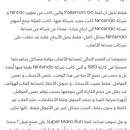
فقط تخيل ان لعبة Pokemon Go والتي كانت من تطوير Nintac و
شركة Nintendo كانت مجرد شريكة فيها، كانت كفيلة برفع أسهم
شركة Nintendo الى ارباح جبارة، فماذا عن شركة من صناعة
Nintendo بشكل كامل، فقط تخيل الأرباح. فكرة قد تتغلب على
شركات صناعة الألعاب.
خصوصا ان العصر الحالي لصناعة الألعاب تواجه مشاكل شاهدناها
مسبقا فى كارثة 1983 و التي كانت شركة Nintendo طرفا فيها أيضا،
بل و سبب فى صنع الأزمة فى هذا الوقت، نفس الأسباب و نفس
العوامل، فقط تغيرت الأسماء، و تحويل الأنظار لصناعة العاب الهواتف
قد يقلل من حجم الكارثة التي نتوقعها بسبب توافر نفس العوامل،
أجهزة منزلية كثيرة و تجمد السوق وقلة الأختلافات، نشر العاب غير
كاملة و بدون رقابة، البحث بشكل كبير عن الأموال فقط، كلها تتكرر.
و هل سوف تساعد لعبة Super Mario Run على صنع فرق ؟ حسنا
انها قد تكون عامل مساعد فى عدة أشياء كما قلت، سوف تساعد في