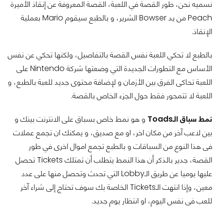
نسميه نحن، طور القصة في اللعبة، القصة المعروفة عن إنقاذ الأميرة
Peach من يد Bowser الشرير، و بالطبع سيقوم Mario بعملية
الإنقاذ.
بالطبع لا تحكي اللعبة نفس القصة بالتفاصيل، ولكنها تحكي عن نفس
الأساس مع التطورات الجديدة التي وضعتها شركة Nintendo على
اللعبة تحاكى الفرق بين الأزمان و لإضافة محتوى جديد للعبة بالطبع، و
اللعبة لا تتمحور فقط حول الجزء الخاص بالقصة.
نمط سباق الـToads
و هو نمط خاص بسباق على الانترنت بينك و
بين لاعب آخر من مكان اخر، او مع صديق، و يمكنك ان تجمع عملات
فى هذا النوع من السباقات و بالطبع تجمع اموال اخرى في طور
القصة، جدير بالذكر أن هذا النمط يتطلب أن تمتلك Tickets تحصل
عليها يوميا عن طريق الـLobby التي تحدث وتحصل منها على عدد
معين، وإذا انتهت الـTickets الخاصة بك سوف تحتاج إلى شراء آخر
للعب فى نفس اليوم، او انتظار يوم جديد.