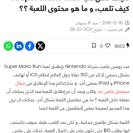
كيف تلعب، و ما هو محتوى اللعبة ؟؟
2016-12-18 - منذ 9 سنوات
اخر تحديث - بتاريخ 2021-07-28
0
8602
منذ يومين قامت شركة Nintendo بإطلاق لعبة Super Mario Run
بشكل رسمي لأكثر من 150 دولة حول العالم لنظام iOS أو لهاتف
iPhone و iPad بمعنى آخر، و شاركناكم هذا الإطلاق فى
مقال
منفصل خاص به
، والآن وبعد أن تم إطلاق اللعبة فما الذي يمكنك أن
تفعله داخل اللعبة ؟ ما هي تفاصيل اللعبة بشكل أخر، يمكنك ان ترى
هذا الفيديو لمعرفة بعض التفاصيل عن اللعبة ايضا.
اللعبة بشكل ظاهري مجانية، و لكن بعد اللعب قليلا سوف تكتشف
انها تطلب 10$ حتى تكون قادر على اكمال اللعبة، لذلك على عكس