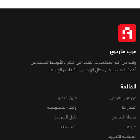
عرب هاردوير
واحد من أكبر المجتمعات التقنية فى الشرق الأوسط تتحدث عن
أحدث التقنيات فى مجال الهاردوير والألعاب والهواتف
القائمة
عن عرب هاردوير
فريق التحرير
اتصل بنا
وثيقة الخصوصية
خريطة الموقع
دليل الشركات
هواتف
اكتب معنا
السياسة التحريرية