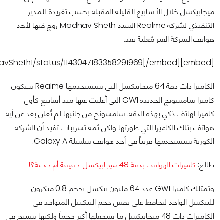
ميجابيكسل خلال الأسابيع القليلة المقبلة بحسب تغريدة للمدير
التنفيذي لشركة Realme السيد Madhav Sheth روج فيها لأحد
هواتف الشركة الغير مُعلنة بعد.
[embed]https://twitter.com/MadhavSheth1/status/1143047183358291969[/embed]
الكاميرا ذات دقة 64 ميجابيكسل التي ستستخدمها Realme ستكون
كاميرا سامسونج الجديدة GW1 التي أعلنت عنها منذ أسابيع كأول
كاميرا لهاتف ذكي بهذه الدقة. سامسونج من جانبها لم تُعلن بعد عن أية
هواتف بتلك الكاميرا التي طورتها ولكن ثمة تسريبات تفيد أن الشركة
الكورية ستستخدمها قريباً في أحد هواتف سلسلة Galaxy A.
طالع:
كاميرات الهواتف بدقة 48 ميجابيكسل, حقيقة أم خدعة؟!
وتمتلك كاميرا GW1 عدد 64 مليون بيكسل بحجم 0.8 ميكرون
للبيكسل الواحد لتحافظ على نفس حجم البيكسل المتواجد في
الكاميرات ذات 48 ميجابيكسل ما سيجعلها أكبر حجماً ولكنها ستتيح في