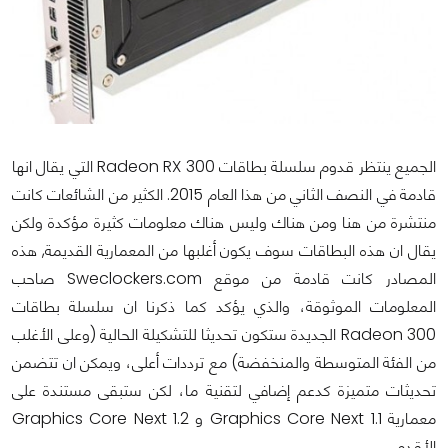
الجميع ينتظر قدوم سلسلة بطاقات Radeon RX 300 التي يقال انها
قادمة في النصف الثاني من هذا العام 2015. الكثير من الشائعات كانت
منتشرة من هنا ومن هناك وليس هناك معلومات كثيرة مؤكدة ولكن
يقال ان هذه البطاقات سوف يكون أغلبها من المعمارية القديمة, هذه
المصادر كانت قادمة من موقع Sweclockers.com صاحب
المعلومات الموثوقة، والذي يؤكد كما ذكرنا ان سلسلة بطاقات
Radeon 300 الجديدة ستكون تحديثا للتشكيلة الحالية (وعلى الأغلب
من الفئة المتوسطة والمنخفضة) مع ترددات أعلى، ويمكن ان تتضمن
تحديثات متميزة كدعم إضافي لتقنية ما، لكن ستبقى مستندة على
معمارية Graphics Core Next 1.1 و Graphics Core Next 1.2
الأقدم.