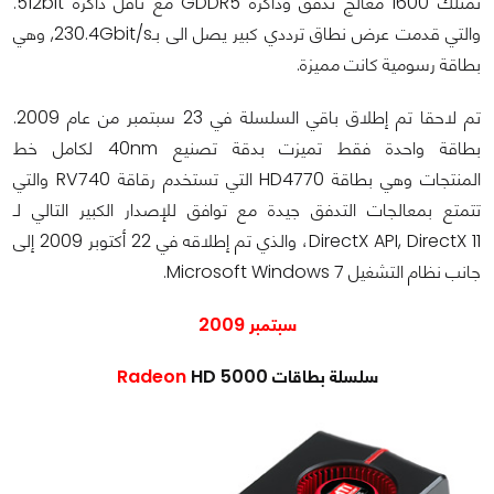
تمتلك 1600 معالج تدفق وذاكرة GDDR5 مع ناقل ذاكرة 512bit.
والتي قدمت عرض نطاق ترددي كبير يصل الى بـ230.4Gbit/s, وهي
بطاقة رسومية كانت مميزة.
تم لاحقا تم إطلاق باقي السلسلة في 23 سبتمبر من عام 2009.
بطاقة واحدة فقط تميزت بدقة تصنيع 40nm لكامل خط
المنتجات وهي بطاقة HD4770 التي تستخدم رقاقة RV740 والتي
تتمتع بمعالجات التدفق جيدة مع توافق للإصدار الكبير التالي لـ
DirectX API, DirectX 11، والذي تم إطلاقه في 22 أكتوبر 2009 إلى
جانب نظام التشغيل Microsoft Windows 7.
سبتمبر 2009
سلسلة بطاقات
HD 5000
Radeon