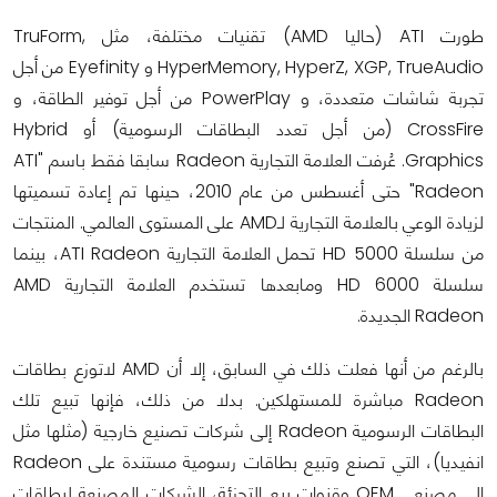
طورت ATI (حاليا AMD) تقنيات مختلفة، مثل TruForm,
HyperMemory, HyperZ, XGP, TrueAudio و Eyefinity من أجل
تجربة شاشات متعددة، و PowerPlay من أجل توفير الطاقة، و
CrossFire (من أجل تعدد البطاقات الرسومية) أو Hybrid
Graphics.
عُرفت العلامة التجارية Radeon سابقا فقط باسم "ATI
Radeon" حتى أغسطس من عام 2010، حينها تم إعادة تسميتها
لزيادة الوعي بالعلامة التجارية لـAMD على المستوى العالمي. المنتجات
من سلسلة HD 5000 تحمل العلامة التجارية ATI Radeon، بينما
سلسلة HD 6000 ومابعدها تستخدم العلامة التجارية AMD
Radeon الجديدة.
بالرغم من أنها فعلت ذلك في السابق، إلا أن AMD لاتوزع بطاقات
Radeon مباشرة للمستهلكين. بدلا من ذلك، فإنها تبيع تلك
البطاقات الرسومية Radeon إلى شركات تصنيع خارجية (مثلها مثل
انفيديا)، التي تصنع وتبيع بطاقات رسومية مستندة على Radeon
إلى مصنعي OEM وقنوات بيع التجزئة، الشركات المصنعة لبطاقات