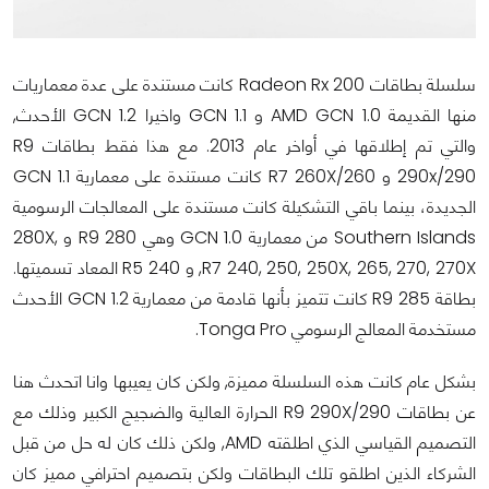
سلسلة بطاقات Radeon Rx 200 كانت مستندة على عدة معماريات
منها القديمة AMD GCN 1.0 و GCN 1.1 واخيرا GCN 1.2 الأحدث,
والتي تم إطلاقها في أواخر عام 2013. مع هذا فقط بطاقات R9
290x/290 و R7 260X/260 كانت مستندة على معمارية GCN 1.1
الجديدة، بينما باقي التشكيلة كانت مستندة على المعالجات الرسومية
Southern Islands من معمارية GCN 1.0 وهي R9 280 و 280X,
R7 240, 250, 250X, 265, 270, 270X, و R5 240 المعاد تسميتها.
بطاقة R9 285 كانت تتميز بأنها قادمة من معمارية GCN 1.2 الأحدث
مستخدمة المعالج الرسومي Tonga Pro.
بشكل عام كانت هذه السلسلة مميزة, ولكن كان يعيبها وانا اتحدث هنا
عن بطاقات R9 290X/290 الحرارة العالية والضجيج الكبير وذلك مع
التصميم القياسي الذي اطلقته AMD, ولكن ذلك كان له حل من قبل
الشركاء الذين اطلقو تلك البطاقات ولكن بتصميم احترافي مميز كان