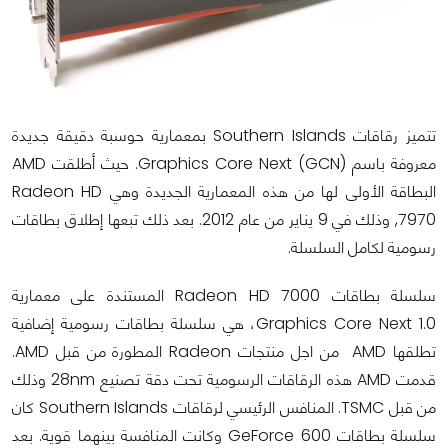
تتميز رقاقات Southern Islands بمعمارية حوسبة دقيقة جديدة
معروفة باسم (Graphics Core Next (GCN. حيث أطلقت AMD
البطاقة الأولى لها من هذه المعمارية الجديدة وهي Radeon HD
7970, وذلك في 9 يناير من عام 2012. بعد ذلك تبعها إطلاق بطاقات
رسومية لكامل السلسلة.
سلسلة بطاقات Radeon HD 7000 المستندة على معمارية
Graphics Core Next 1.0، هي سلسلة بطاقات رسومية إضافية
تطلقها AMD من اجل منتجات Radeon المطورة من قبل AMD.
قدمت AMD هذه الرقاقات الرسومية تحت دقة تصنيع 28nm وذلك
من قبل TSMC. المنافس الرئيسي لرقاقات Southern Islands كان
سلسلة بطاقات GeForce 600 وكانت المنافسة بينهما قوية. بعد