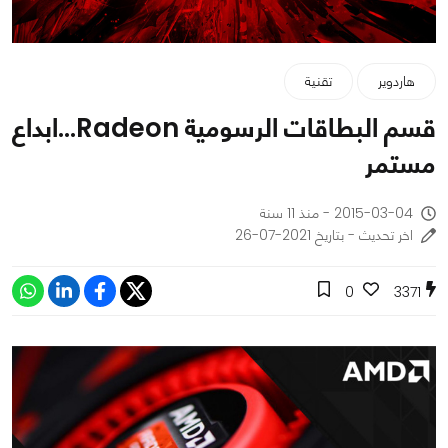
هاردوير
تقنية
قسم البطاقات الرسومية Radeon...ابداع
مستمر
2015-03-04 - منذ 11 سنة
اخر تحديث - بتاريخ 2021-07-26
0
3371