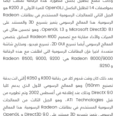
وكانت تتمتع بتظليل بكسل متطورة. هذه الرقاقة تمتعت ايضا
بمواصفات 1.4 لتظليل البكسل لـOpenGL للمرة الأولى. الـ R200 هو
الجيل الثاني للمعالجات الرسومية المستخدم في بطاقات Radeon
الرسومية. هذا المعالج الرسومي يتميز بتسريع 3D والمستند على
Microsoft Direct3D 8.1 و OpenGL 1.3، وهو تحسين هائل في
الميزات والأداء مقارنة مع تصميم Radeon R100 السابق. يتضمن
المعالج الرسومي أيضا تسريع 2D GUI، تسريع فيديو، ومخارج شاشة
متعددة. اخيرا فإن البطاقات الرسومية التي اطلقت مع هذه الرقاقة
Radeon 8000/9000 هي: Radeon 8500, 9000, 9200
و 9250.
بعد ذلك كان وقت قدوم كلا من رقاقة R300 و R350 (التي اتت بدقة
تصنيع 150nm) وهو المعالج الرسومي الأول
الذي يدعم كليا
DirectX 9.0 وذلك عند إطلاقه
في أغسطس 2002 وتم تطويره من
قبل ATI Technologies، وهو الجيل الثالث من المعالجات
الرسومية المستخدم في بطاقات Radeon الرسومية. هذا المعالج
الرسومي يتميز بتسريع 3D مستند على Direct3D 9.0 و OpenGL