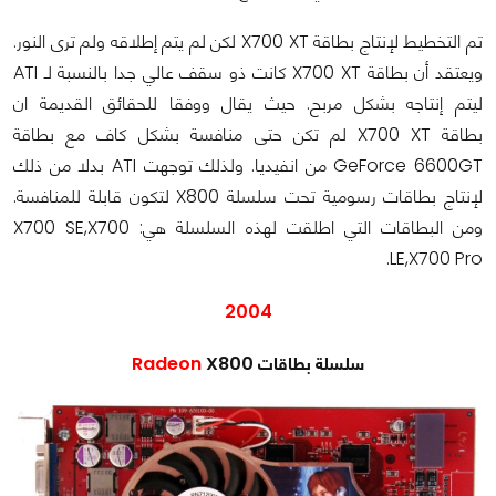
تم التخطيط لإنتاج بطاقة X700 XT لكن لم يتم إطلاقه ولم ترى النور.
ويعتقد أن بطاقة X700 XT كانت ذو سقف عالي جدا بالنسبة لـ ATI
ليتم إنتاجه بشكل مربح. حيث يقال ووفقا للحقائق القديمة ان
بطاقة X700 XT لم تكن حتى منافسة بشكل كاف مع بطاقة
GeForce 6600GT من انفيديا. ولذلك توجهت ATI بدلا من ذلك
لإنتاج بطاقات رسومية تحت سلسلة X800 لتكون قابلة للمنافسة.
ومن البطاقات التي اطلقت لهذه السلسلة هي: X700 SE,X700
LE,X700 Pro.
2004
سلسلة بطاقات
X800
Radeon