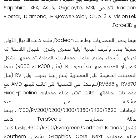
Radeon تتضمن Sapphire, XFX, Asus, Gigabyte, MSI,
Biostar, Diamond, HIS,PowerColor, Club 3D, VisionTek
و Force3D.
فيما يخص المعماريات لبطاقات Radeon, فلقد كانت الأجيال الأولى
معرفة بعدد وأحرف أبجدية أولية صغرى وكبرى. الأجيال اللاحقة تم
تعريفها بأسماء رمزية, بينما المعماريات المعادة تصميمها بشكل
كامل أو الجديدة منها تبدأ بحرف R. (مثل R300 او R600) بينما
التعديلات الطفيفة على المعمارية يُشار إليها بـحرف أولي RV (مثل
RV370 او RV635)...وهكذا هي التسمية التي كانت تتبعها AMD مع
معماريات بطاقاتها. كانت تعتبر عائلة معمارية Fixed-pipeline
مشكلة من هذه
الرقاقات: R100/RV200/R200/R300/R350/R420/R520 , بينما
عائلة معماريات TeraScale كانت
تشمل: R600/R700/Evergreen/Northern Islands, واخيرا كانت
عائلة معمارية Graphics Core Next تشمل: Southern