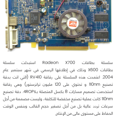
سلسلة بطاقات Radeon X700 استبدلت سلسلة
بطاقات X600 وذلك في إطلاقها الرسمي في شهر سبتمبر عام
2004. اعتمدت هذه السلسلة على رقاقة RV410 (التي اتت بدقة
تصنيع 110nm و تحتوي على 120 مليون ترانزستور) وهي رقاقة
استخدمت تصميم مسارات 8 بكسل المتصلة بـ4ROPs. دقة تصنيع
110nm كانت عملية تصنيع مخفضة للتكلفة، وليست مصممة من أجل
سرعات تردد عالية بل من أجل تصغير حجم القالب وبنفس الوقت
الحفاظ على مستوى عالي من الإنتاج.