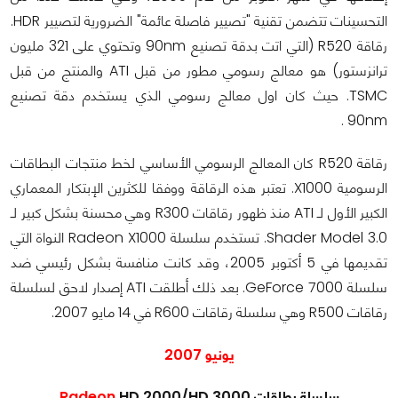
التحسينات تتضمن تقنية "تصيير فاصلة عائمة" الضرورية لتصيير HDR.
رقاقة
R520 (التي اتت بدقة تصنيع 90nm وتحتوي على 321 مليون
ترانزستور) هو معالج رسومي مطور من قبل ATI والمنتج من قبل
TSMC. حيث كان اول معالج رسومي الذي يستخدم دقة تصنيع
90nm .
رقاقة R520 كان المعالج الرسومي الأساسي لخط منتجات البطاقات
الرسومية X1000. تعتبر هذه الرقاقة ووفقا للكثرين الإبتكار المعماري
الكبير الأول لـ ATI منذ ظهور رقاقات R300 وهي محسنة بشكل كبير لـ
Shader Model 3.0. تستخدم سلسلة Radeon X1000 النواة التي
تقديمها في 5 أكتوبر 2005، وقد كانت منافسة بشكل رئيسي ضد
سلسلة GeForce 7000. بعد ذلك أطلقت ATI إصدار لاحق لسلسلة
رقاقات R500 وهي سلسلة رقاقات R600 في 14 مايو 2007.
يونيو 2007
سلسلة بطاقات
HD 2000/HD 3000
Radeon