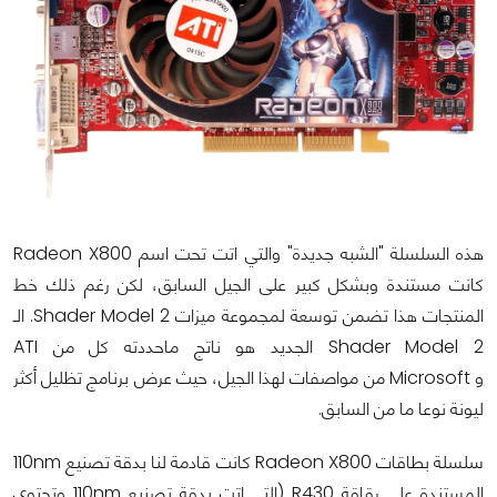
هذه السلسلة "الشبه جديدة" والتي اتت تحت اسم Radeon X800
كانت مستندة وبشكل كبير على الجيل السابق، لكن رغم ذلك خط
المنتجات هذا تضمن توسعة لمجموعة ميزات Shader Model 2. الـ
Shader Model 2 الجديد هو ناتج ماحددته كل من ATI
و Microsoft من مواصفات لهذا الجيل، حيث عرض برنامج تظليل أكثر
ليونة نوعا ما من السابق.
سلسلة بطاقات Radeon X800 كانت قادمة لنا بدقة تصنيع 110nm
المستندة على رقاقة R430 (التي اتت بدقة تصنيع 110nm وتحتوي