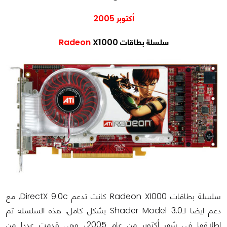
أكتوبر 2005
سلسلة بطاقات
X1000
Radeon
سلسلة بطاقات Radeon X1000 كانت تدعم DirectX 9.0c, مع
دعم ايضا لـShader Model 3.0 بشكل كامل. هذه السلسلة تم
إطلاقها في شهر أكتوبر من عام 2005، وهي قدمت عددا من