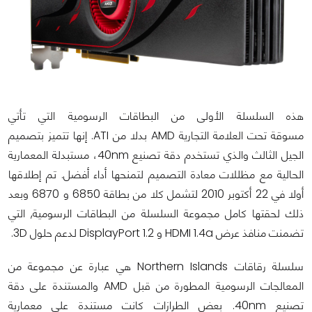
هذه السلسلة الأولى من البطاقات الرسومية التي تأتي
مسوقة تحت العلامة التجارية AMD بدلا من ATI. إنها تتميز بتصميم
الجيل الثالث والذي تستخدم دقة تصنيع 40nm، مستبدلة المعمارية
الحالية مع مظللات معادة التصميم لتمنحها أداء أفضل. تم إطلاقها
أولا في 22 أكتوبر 2010 لتشمل كلا من بطاقة 6850 و 6870 وبعد
ذلك لحقتها كامل مجموعة السلسلة من البطاقات الرسومية, التي
تضمنت منافذ عرض HDMI 1.4a و DisplayPort 1.2 لدعم حلول 3D.
سلسلة رقاقات Northern Islands هي عبارة عن مجموعة من
المعالجات الرسومية المطورة من قبل AMD والمستندة على دقة
تصنيع 40nm. بعض الطرازات كانت مستندة على معمارية