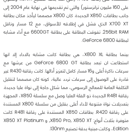
على 160 مليون ترانزستور) والتي تم تقديمها في نهاية عام 2004 إلى
جانب بطاقات X850 الجديدة. كان X800 مصمما ليأخذ مكان بطاقة
X700 XT الذي فشل في إطلاقه للأسواق، مع 12 مسار وناقل
256bit RAM. تفوقت البطاقة على بطاقة 6600GT مع أداء مشابه
لبطاقة GeForce 6800.
بينما بطاقة X800 XL، هي بطاقة كانت مشابه بالاداء إلا انها
استطاعت ان تبعد بطاقة GeForce 6800 GT من عرشها مع
سرعات ذاكرة أعلى و16 مسار كامل لتعزيز أدائها. كانت رقاقة R430 غير
قادرة على الوصول إلى سرعات تردد عالية، كونه كان مصمما لتقليل
التكلفة العامة للمعالج الرسومي، مما شكل حاجة إلى نواة عليا جديدة.
رقاقة R481 الجديدة ذو الفئة العليا وصل مع سلسلة X850، المجهزة
بتعديلات نواة متنوعة لأداء أعلى بقليل من سلسلة X800 المستندة
على رقاقة R420. بطاقات X850 المستندة على رقاقة R481 كانت
متوفرة بثلاث أنواع: X850 Pro, X850 XT, و X850 XT Platinum
Edition، وكانت مبنية بدقة تصنيع 130nm.