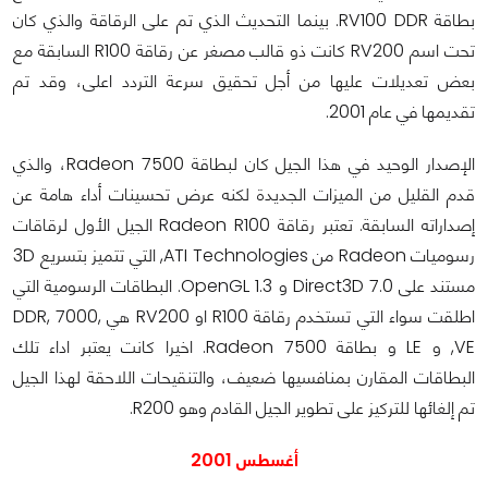
بطاقة RV100 DDR. بينما التحديث الذي تم على الرقاقة والذي كان
تحت اسم
RV200 كانت ذو قالب مصغر عن رقاقة R100 السابقة مع
بعض تعديلات عليها من أجل تحقيق سرعة التردد اعلى، وقد تم
تقديمها في عام 2001.
الإصدار الوحيد في هذا الجيل كان لبطاقة Radeon 7500، والذي
قدم القليل من الميزات الجديدة لكنه عرض تحسينات أداء هامة عن
إصداراته السابقة. تعتبر رقاقة Radeon R100 الجيل الأول لرقاقات
رسوميات Radeon من ATI Technologies, التي تتميز بتسريع 3D
مستند على Direct3D 7.0 و OpenGL 1.3. البطاقات الرسومية التي
اطلقت سواء التي تستخدم رقاقة R100 او RV200 هي DDR, 7000,
VE, و LE و بطاقة Radeon 7500. اخيرا كانت يعتبر اداء تلك
البطاقات المقارن بمنافسيها ضعيف، والتنقيحات اللاحقة لهذا الجيل
تم إلغائها للتركيز على تطوير الجيل القادم وهو R200.
أغسطس 2001