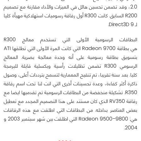
2.0، وقد تضمن تحسين هائل في الميزات والأداء مقارنة مع تصميم
R200 السابق. كانت R300 أول رقاقة رسوميات استهلاكية مهيأة كليا
لـ Direct3D 9.
البطاقات الرسومية الأولى التي تستخدم معالج R300
هي بطاقة Radeon 9700 التي كانت المرة الأولى التي تطلقها ATI
بتسويق بطاقة رسومية على أنه وحدة معالجة بصرية. المعالج
الرسومي R300
تضمن تظليلات رأسية وبكسلية قابلة للبرمجة
كليا.
بعد سنة تقريبا، تم تنقيح المعمارية لتسمح بترددات أعلى، وصول
ذاكرة أكثر كفاءة، وعدة تحسينات أخرى التي اتت لنا تحت اسم رقاقة
R350. تشكيلة منخفضة من البطاقات الرسومية تم تقدميها ايضا مع
رقاقة RV350 الذي كان مستند على هذا التصميم المجدد مع تعطيل
بعض العناصر بداخله. من البطاقات التي اطلقت مع هذه الرقاقات
هي: Radeon 9500–9800 التي اطلقت بين شهر سبتمبر 2003 و
2004.