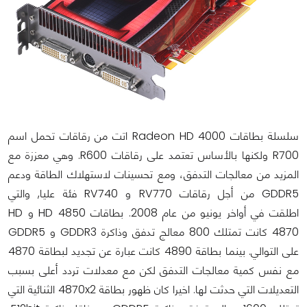
سلسلة بطاقات Radeon HD 4000 اتت من رقاقات تحمل اسم
R700 ولكنها بالأساس تعتمد على رقاقات R600. وهي معززة مع
المزيد من معالجات التدفق، ومع تحسينات لاستهلاك الطاقة ودعم
GDDR5 من أجل رقاقات RV770 و RV740 فئة عليا, والتي
اطلقت في أواخر يونيو من عام 2008. بطاقات HD 4850 و HD
4870 كانت تمتلك 800 معالج تدفق وذاكرة GDDR3 و GDDR5
على التوالي. بينما بطاقة 4890 كانت عبارة عن تجديد لبطاقة 4870
مع نفس كمية معالجات التدفق لكن مع معدلات تردد أعلى بسبب
التعديلات التي حدثت لها. اخيرا كان ظهور بطاقة 4870x2 الثنائية التي