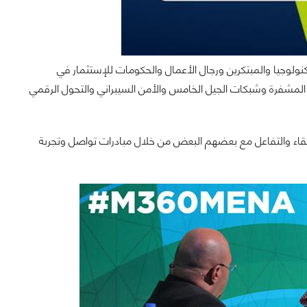
 من قبل صُنّاع التكنولوجيا والمبتكرين ورجال الأعمال والحكومات للإستثمار في
المشفرة وشبكات الجيل الخامس والأمن السيبراني والتحول الرقمي
سوف يتمكن الحضور في مؤتمر GSMA Mobile 360 – MENA من الالتقاء والتفاعل مع بعضهم البعض من خلال مبادرات تواصل وتجربة