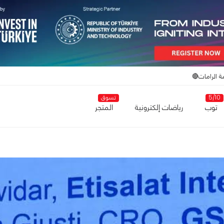
ة الرامات🔴
5/10
تسوق
توب
رياضات إلكترونية
المتجر