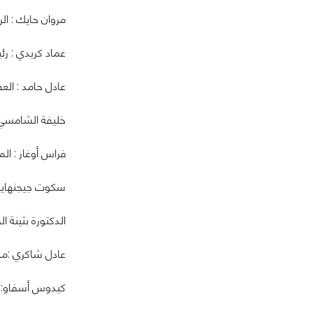
مروان حايك : ال
عماد كريدي : رئ
عادل حامد : ال
خليفة الشامسي: 
فراس أوغار : ال
سكوت جيجنهايمر
الدكتورة بثينة ا
عادل شاكري :مدي
كيدوس أسفاو: رئ