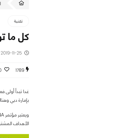
ا
تقنية
كل ما تود معرف
2019-11-25 - منذ 6 سنوات
0
1789
غدا تبدأ أولى ف
بإمارة دبي وهنا
الأهداف المشترك