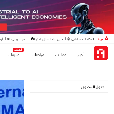
ترند
الذكاء الاصطناعي 🤖
دليل بناء المنازل الذكية🛖
صيف وتبريد ❄️
أزم
مُحدّث
أخبار
مقالات
مراجعات
تطبيقات
جدول المحتوى