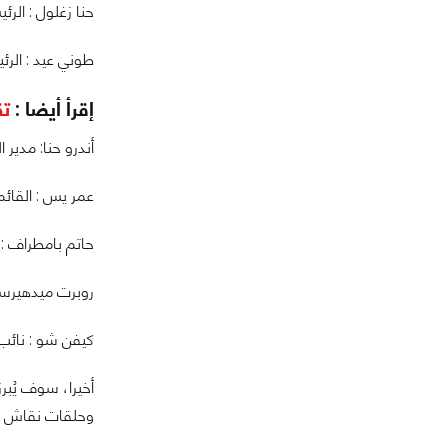
حنا زغلول : الر
طوني عيد : الرئ
إقرأ أيضا :
تق
أندرو حنا: مدير 
عمر يس : القائ
حاتم بامطراف : 
روبرت ميدهيرست
كيفن شو : نائب
أخيرا، سوف يُبر
وحلقات نقاش وت