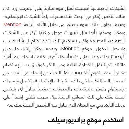
الشبكات الإجتماعية أصبحت تُمثل قوة ضاربة على الإنترنت وإذا كان
هناك شخص يُفكر في البحث عنك فسوف يلجأ للشبكات الإجتماعية،
وعندما يحاول ذلك سوف تعلم من خلال الأداة الرائعة
Mention
ويمكن وصفها بأنها مثل تنبيهات جوجل ولكنها تُركز على الشبكات
الإجتماعية المختلفة ولكي تستخدم تلك الأداة تحتاج لإنشاء حساب
وتسجيل الدخول بموقع Mention، وبعدها يمكن إنشاء ما يصل
لأربعة تنبيهات وهذا يعني كتابة أسماء أخرى بخلاف اسمك ربما أفراد
عائلتك ثم ننتقل للخطوة التالية وهي النقر فوق زر بدء الإستخدام
وحينها سوف تقوم أداة Mention بالبحث عن إسمك في العديد من
المصادر المختلفة بما في ذلك، الشبكات الإجتماعية وتشمل فيسبوك
وإنستغرام وتويتر والمنتديات والمدونات، وعندما يحاول أي شخص
البحث عنك على تلك المواقع الإجتماعية، سوف تتلقى إشعاراً على
بريدك الإلكتروني مع المكان الذي حاول فيه الشخص البحث عنك فيه.
استخدم موقع برانديورسيلف