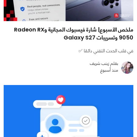
ملخص الأسبوع| شارة فيسبوك المجانية وRadeon RX
9050 وتسريبات Galaxy S27
في قلب الحدث التقني دائمًا ✅
بقلم زينب شريف
منذ أسبوع