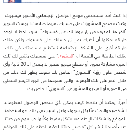
إذا كنت أحد مستخدمي موقع التواصل الإجتماعي الأشهر فيسبوك،
وكنت تتصفح المنشورات على حسابك، فربما صادفت البوست الشهير
"انقر هنا لمعرفة من زار بروفايلك على فيسبوك" لسوء الحظ لا توجد
طريقة يمكنها أن تُخبرك بمن زار حسابك على فيسبوك ولكن هناك
طريقة أخرى على الشبكة الإجتماعية تستطيع مساعدتك في ذلك،
وتلك الطريقة هي القصة أو "
الستوري
" على فيسبوك وتتيح لك تلك
الميزة مشاركة صورة أو مقطع فيديو قصير لا يتعدي الـ 20 ثانية وأي
شخص حاول رؤية "الستوري" الخاص بك سوف يظهر لك ذلك من
خلال النقر على تلك الأيقونة والتي ستجدها في الجزء الأيسر السفلي
من الصورة أو الفيديو المنشور في "الستوري" الخاص بك.
أخيراً، يمكننا أن نلاحظ كيف يمكن لأي شخص الوصول لمعلوماتنا
الشخصية والبحث عنّا بكل سهولة ولعل السبب في ذلك هو استخدامنا
للمواقع والشبكات الإجتماعية بشكل مفرط وكأنها جزء مهم من حياتنا
حيث أصبحنا ننشر كل تفاصيل حياتنا لحظة بلحظة على تلك المواقع