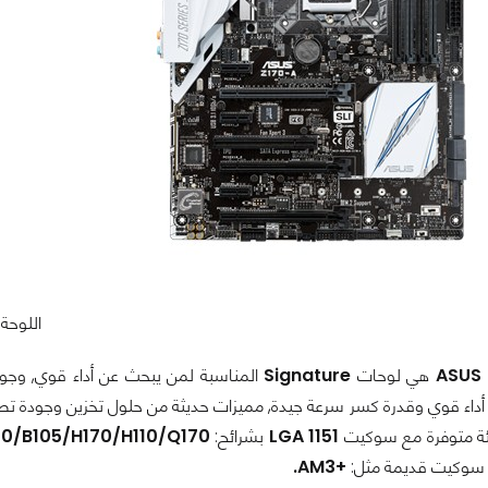
اللوحة الأم /caption
ASUS
هي لوحات
Signature
المناسبة لمن يبحث عن أداء قوي, وجود
داء قوي وقدرة كسر سرعة جيدة, مميزات حديثة من حلول تخزين وجودة تصنيع
ئة متوفرة مع سوكيت
LGA 1151
بشرائح:
70/B105/H170/H110/Q170
ع سوكيت قديمة مثل:
+AM3.