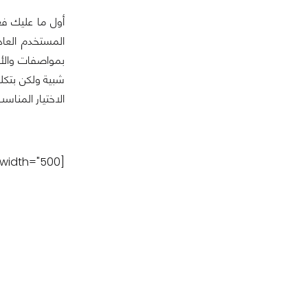
أول ما عليك فع
المستخدم العاد
بمواصفات والأد
شبية ولكن بتكل
الاختيار المناس
[caption id="attachment_150317" align="aligncenter" width="500"]