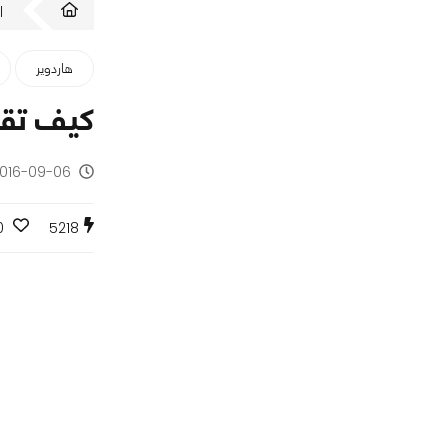
ا
هاردوير
كيف تقوم 
2016-09-06 - منذ 9 سنو
0
5218