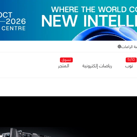
ة الرامات🔴
5/10
تسوق
توب
رياضات إلكترونية
المتجر