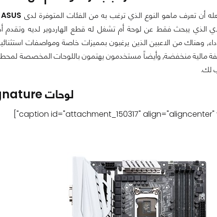
له أن تعرف ماهو النوع الذي ترغب به من الفئات المتوفرة لدى
ASUS
ف
ي الذي يبحث فقط عن لوحة أم تشغل له قطع الهاردوير لديه وتقدم أدا
اء, وهناك من الاعبين الذين يرغبون بمميزات خاصة ومواصفات استثنائي
فة مالية منخفضة, وأيضاً مستخدمون يهتمون باللوحات المخصصة لمحطات
ب لك.
لوحات Signature