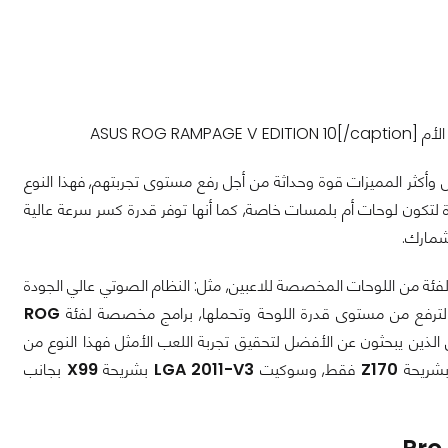
ASUS ROG RAMPAGE V E]
كثر المميزات قوة وحداثة من أجل رفع مستوى تجربتهم, فهذا النوع
تيمز بتصميم خاص وباللون الأسود والاحمر وبعضها ياتي بإضاءة LED مميزة لتكون لوحات أم بلمسات خاصة, كما أنها توفر قدرة كسر سرعة عالية
نشمارك.
ئة من اللوحات المخصصة للاعبين, مثل: النظام الصوتي عالي الجودة
 لترفع من مستوى قدرة اللوحة وتحملها, برامج مخصصة لفئة
ROG
الذين يبحثون عن الأفضل لتحقيق تجربة اللعب الأمثل فهذا النوع من
شريحة
Z170
فقط, وسوكيت
LGA 2011-V3
بشريحة
X99
بجانب