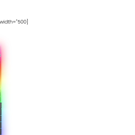
[caption id="attachment_150316" align="aligncenter" width="500"]