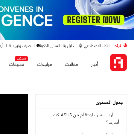
ترند
الذكاء الاصطناعي 🤖
دليل بناء المنازل الذكية🛖
صيف وتبريد ❄️
أزم
مُحدّث
أخبار
مقالات
مراجعات
تطبيقات
جدول المحتوى
أرغب بشراء لوحة أم من ASUS..كيف
أختارها؟