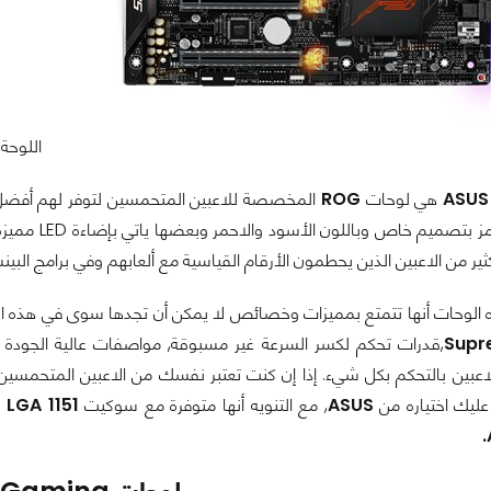
اللوحة الأم DITION 10[/caption
ASUS
هي لوحات
ROG
المخصصة للاعبين المتحمسين لتوفر لهم أفضل وأ
من اللوحات ي
كثير من الاعبين الذين يحطمون الأرقام القياسية مع ألعابهم وفي برامج البي
الوحات أنها تتمتع بمميزات وخصائص لا يمكن أن تجدها سوى في هذه الف
Supr
,قدرات تحكم لكسر السرعة غير مسبوقة, مواصفات عالية الجودة
اعبين بالتحكم بكل شيء. إذا إن كنت تعتبر نفسك من الاعبين المتحمسين 
عليك اختياره من
ASUS
, مع التنويه أنها متوفرة مع سوكيت
LGA 1151
ب