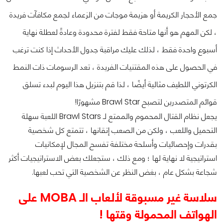
جمع الأحجار الكريمة أو هزيمة موجات من الزعماء لجمع مكافآت فريدة
، لكن المهم هو أنها متاحة فقط لفترة محدودة وعادةً لعطلة نهاية
أسبوع واحدة فقط ، لذلك عليك مراقبة جدول الأحداث إذا كنت ترغب
في الحصول على هذه المقتنيات الفريدة ، تعد الرسومات ذات النمط
الكرتوني اللطيف مثالية أيضًا ، لذا قم بتنزيل هذا اليوم لبدء تسلق
قوائم المتصدرين لتصبح Brawl Star مشهورًا!
يجعل نظام القتال المحموم والممتع لـ Brawl Stars اللعبة سهلة
التحميل واللعب ، ولكن من الصعب إتقانها ، تتمتع كل شخصية
بقدرات وإحصائيات وأسلحة مختلفة تفسح المجال لإمكانيات
استراتيجية لا نهاية لها ؛ ومع ذلك ، ستجعلك بعض الاستراتيجيات أكثر
شجاعة بشكل عام ، بغض النظر عن الشخصية التي تحب لعبها.
سلاسة غير مسبوقة لألعاب الـ MOBA على
الهواتف المحمولة وقتها !