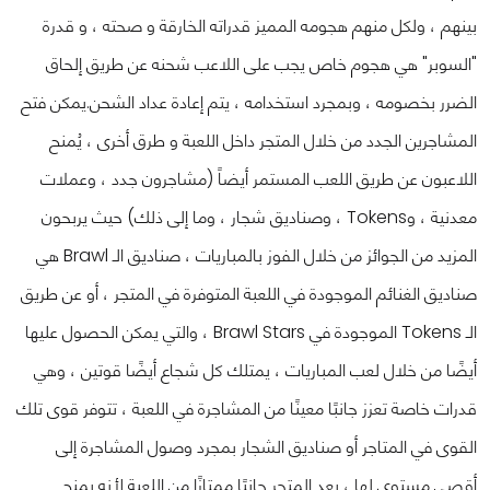
بينهم ، ولكل منهم هجومه المميز قدراته الخارقة و صحته ، و قدرة
"السوبر" هي هجوم خاص يجب على اللاعب شحنه عن طريق إلحاق
الضرر بخصومه ، وبمجرد استخدامه ، يتم إعادة عداد الشحن.
يمكن فتح
المشاجرين الجدد من خلال المتجر داخل اللعبة و طرق أخرى ، يُمنح
اللاعبون عن طريق اللعب المستمر أيضاً (مشاجرون جدد ، وعملات
معدنية ، وTokens ، وصناديق شجار ، وما إلى ذلك) حيث يربحون
المزيد من الجوائز من خلال الفوز بالمباريات ، صناديق الـ Brawl هي
صناديق الغنائم الموجودة في اللعبة المتوفرة في المتجر ، أو عن طريق
الـ Tokens الموجودة في Brawl Stars ، والتي يمكن الحصول عليها
أيضًا من خلال لعب المباريات ، يمتلك كل شجاع أيضًا قوتين ، وهي
قدرات خاصة تعزز جانبًا معينًا من المشاجرة في اللعبة ، تتوفر قوى تلك
القوى في المتاجر أو صناديق الشجار بمجرد وصول المشاجرة إلى
أقصى مستوى لها ، يعد المتجر جانبًا ممتازًا من اللعبة لأنه يمنح