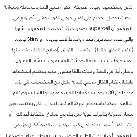
الذين يستخدمهم وبهذه الطريقة ، تكون جميع المباريات عادلة ومتوازنة
، بحيث يحصل الجميع على نفس فرص الفوز ، وشيء آخر رائع في
اللعبة هو أن Supercell تصدر تحديثات جديدة للعبة مرتين شهريًا
والتي تقدم مشاجرين جدد ، وأنماط لعب جديدة ، و Skins جديدة
(لتغيير المظهر فقط) ، وتغييرات التوازن (إصلاح الأخطاء وتحسينها
المشاجرة) ، بسبب هذه التحديثات المستمرة ، لا يشعر اللاعبون
بالملل أبدًا من اللعبة وهناك دائمًا محتوى جديد يمكنهم استكشافه
واجتيازه.
نظام القتال مرضي للغاية ولكل من الشخصيات التي يزيد
عددها عن 30 شخصية هجماتها الفريدة ومهاراتها السلبية وحركاتها
الفائقة ، يمكنك استخدام الحركة الفائقة باعتدال ، لكن يمكنهم تغيير
مسار المعركة بتأثيرات قوية مثل بناء برج عملاق لالتقاط أعدائك ، أو
إنشاء ثقب أسود لامتصاص قدرات وضربات العدو.
أفضل جزء من
اللعبة هو الأحداث ذات الطابع الخاص ، والتي تمنحك أهدافًا خاصة مثل