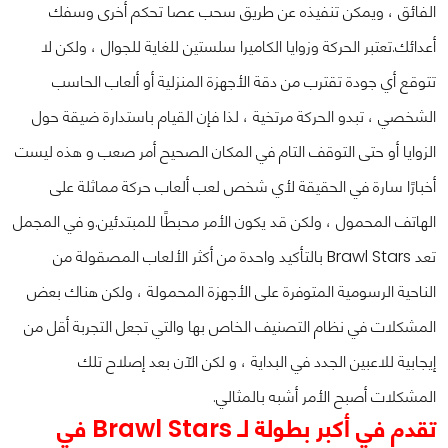
الفائق ، ويمكن تنفيذه عن طريق سحب عصا تحكم أخرى وسفك
أعدائك.
تعتبر الحركة وزوايا الكاميرا سلستين للغاية للجوال ، ولكن لا
تتوقع أي جودة تقترب من دقة الأجهزة المنزلية أو ألعاب الحاسب
الشخصي ، تبدو الحركة مرتخية ، لذا فإن القيام باستدارة ضيقة حول
الزوايا أو حتى التوقف التام في المكان الصحيح أمر صعب و هذه ليست
أخبارًا سارة في الحقيقة لأي شخص لعب ألعاب حركة مماثلة على
الهاتف المحمول ، ولكن قد يكون الأمر محبطًا للمبتدئين.
و في المجمل
تعد Brawl Stars بالتأكيد واحدة من أكثر الألعاب المصقولة من
الناحية الرسومية المتوفرة على الأجهزة المحمولة ، ولكن هناك بعض
المشكلات في نظام التصنيف الخاص بها والتي تجعل التجربة أقل من
إيجابية للاعبين الجدد في البداية ، و لكن الآن بعد إصلاح تلك
المشكلات أصبح الأمر أشبه بالمثالي.
تقدم في أكبر بطولة لـ Brawl Stars في