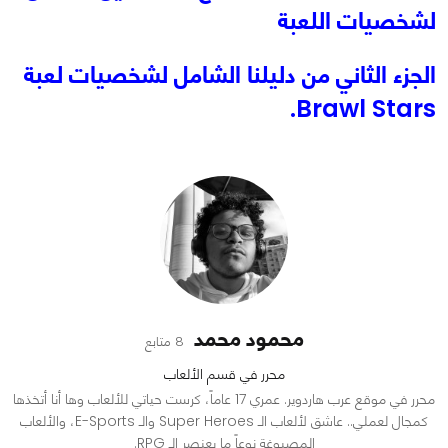
لشخصيات اللعبة
الجزء الثاني من دليلنا الشامل لشخصيات لعبة
Brawl Stars.
محمود محمد
8 متابع
محرر في قسم الألعاب
محرر في موقع عرب هاردوير. عمري 17 عاماً، كرست حياتي للألعاب وها أنا أتخذها
كمجال لعملي.. عاشق لألعاب الـ Super Heroes والـ E-Sports، والألعاب
المصبوغة نوعاً ما بعنصر الـ RPG.