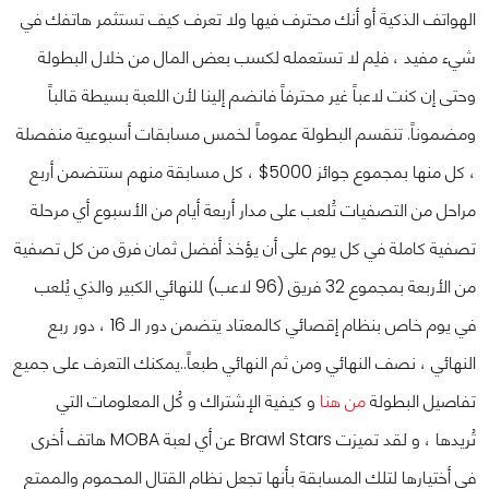
الهواتف الذكية أو أنك محترف فيها ولا تعرف كيف تستثمر هاتفك في
شيء مفيد ، فلِم لا تستعمله لكسب بعض المال من خلال البطولة
وحتى إن كنت لاعباً غير محترفاً فانضم إلينا لأن اللعبة بسيطة قالباً
ومضموناً.
تنقسم البطولة عموماً لخمس مسابقات أسبوعية منفصلة
، كل منها بمجموع جوائز 5000$ ، كل مسابقة منهم ستتضمن أربع
مراحل من التصفيات تُلعب على مدار أربعة أيام من الأسبوع أي مرحلة
تصفية كاملة في كل يوم على أن يؤخذ أفضل ثمان فرق من كل تصفية
من الأربعة بمجموع 32 فريق (96 لاعب) للنهائي الكبير والذي يُلعب
في يوم خاص بنظام إقصائي كالمعتاد يتضمن دور الـ 16 ، دور ربع
النهائي ، نصف النهائي ومن ثم النهائي طبعاً..
يمكنك التعرف على جميع
تفاصيل البطولة
من هنا
و كيفية الإشتراك و كُل المعلومات التي
تُريدها ، و لقد تميزت Brawl Stars عن أي لعبة MOBA هاتف أخرى
في أختيارها لتلك المسابقة بأنها تجعل نظام القتال المحموم والممتع