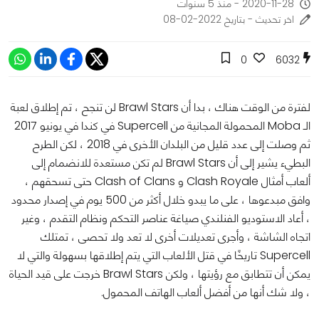
2020-11-28 - منذ 5 سنوات
اخر تحديث - بتاريخ 2022-02-08
0
6032
لفترة من الوقت هناك ، بدا أن Brawl Stars لن تنجح ، تم إطلاق لعبة
الـ Moba المحمولة المجانية من Supercell في كندا في يونيو 2017
ثم وصلت إلى عدد قليل من البلدان الأخرى في 2018 ، لكن الطرح
البطيء يشير إلى أن Brawl Stars لم تكن مستعدة للانضمام إلى
ألعاب أمثال Clash Royale و Clash of Clans حتى تسحقهم ،
وافق مبدعوها ، على ما يبدو خلال أكثر من 500 يوم في إصدار محدود
، أعاد الاستوديو الفنلندي صياغة عناصر التحكم ونظام التقدم ، وغير
اتجاه الشاشة ، وأجرى تعديلات أخرى لا تعد ولا تحصى ، تمتلك
Supercell تاريخًا في قتل الألعاب التي يتم إطلاقها بسهولة والتي لا
يمكن أن تتطابق مع رؤيتها ، ولكن Brawl Stars خرجت على قيد الحياة
، ولا شك أنها من أفضل ألعاب الهاتف المحمول.