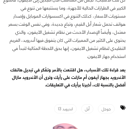
الكبير في الطرازات الحالية للأجهزة، وما يستتبعها من تنوع في
مستويات الأسعار، كذلك التنوع في اكسسوارات الموبايل وإصدار
هواتف تحمل شعار أبل القيم، وتباع جديدة، وفي نفس الوقت بسعر
معتدل، وأيضاً الإصدار الأحدث من نظام تشغيل الآيفون، والذي
يحتوي على الكثير من المميزات التي كان يتفوق فيها أندرويد، الغريم
التقليدي لنظام تشغيل الآيفون، إنها بحق اللحظة المثالية لتبدأ في
استخدام جهاز الآيفون.
بعد قراءة تلك الأسباب، هل اقتنعت بالأمر وتفُكر في تبديل هاتفك
الأندرويد بجهاز آيفون أم مازلت على رأيك وترى أن الأندرويد مازال
أفضل بالنسبة لك، أخبرنا برأيك في التعليقات.
جوجل
أبل
اندرويد 13