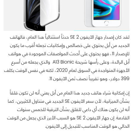
لقد كان إصدار جهاز الآيفون SE 2 حدثاً استثنائياً هذا العام، فالهاتف
الجديد من أبل يحتوي على خصائص وإمكانيات تجعله أقرب ما يكون
للإصدار 11، فهو يحتوي على أحدث المواصفات الموجودة في هواتف
أبل الرائدة، وعلى رأسها شريحة A13 Bionic والذي يجعله من أسرع
الأجهزة المتواجدة في السوق لعام 2020، لكنه في نفس الوقت يكلف
399 دولار، وهو تقريباً نصف ثمن الآيفون 11.
إن إمكانية شراء هاتف جديد هذا العام من أبل يعني أنه لن تكون قلقاً
بشأن الميزانية، لأن سعر الآيفون SE الجديد في متناول الكثيرين، كما
أنه لن يكون هناك أي داعي للقلق بشأن الترقية للخمس سنوات
القادمة. إن جهاز الآيفون SE 2 هو السبب الأبرز الذي يجعل من الوقت
الحالي هو الوقت المناسب للتبديل إلى الآيفون.