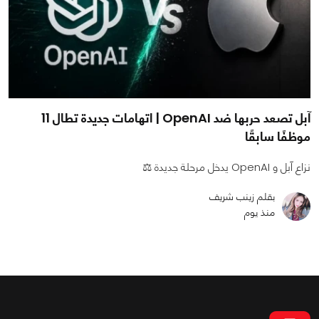
آبل تصعد حربها ضد OpenAI | اتهامات جديدة تطال 11
موظفًا سابقًا
نزاع آبل و OpenAI يدخل مرحلة جديدة ⚖️
بقلم زينب شريف
منذ يوم