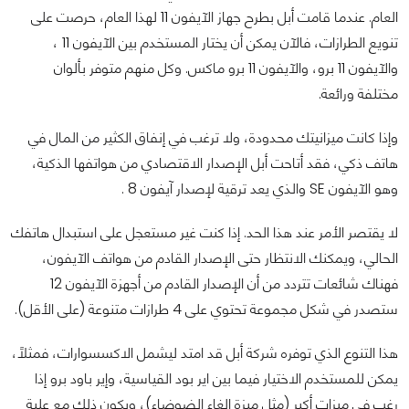
العام. عندما قامت أبل بطرح جهاز الآيفون 11 لهذا العام، حرصت على
تنويع الطرازات، فالآن يمكن أن يختار المستخدم بين الآيفون 11 ،
والآيفون 11 برو، والآيفون 11 برو ماكس. وكل منهم متوفر بألوان
مختلفة ورائعة.
وإذا كانت ميزانيتك محدودة، ولا ترغب في إنفاق الكثير من المال في
هاتف ذكي، فقد أتاحت أبل الإصدار الاقتصادي من هواتفها الذكية،
وهو الآيفون SE والذي يعد ترقية لإصدار آيفون 8 .
لا يقتصر الأمر عند هذا الحد. إذا كنت غير مستعجل على استبدال هاتفك
الحالي، ويمكنك الانتظار حتى الإصدار القادم من هواتف الآيفون،
فهناك شائعات تتردد من أن الإصدار القادم من أجهزة الآيفون 12
ستصدر في شكل مجموعة تحتوي على 4 طرازات متنوعة (على الأقل).
هذا التنوع الذي توفره شركة أبل قد امتد ليشمل الاكسسوارات، فمثلاً،
يمكن للمستخدم الاختيار فيما بين اير بود القياسية، وإير باود برو إذا
رغب في ميزات أكبر (مثل ميزة إلغاء الضوضاء)، ويكون ذلك مع علبة