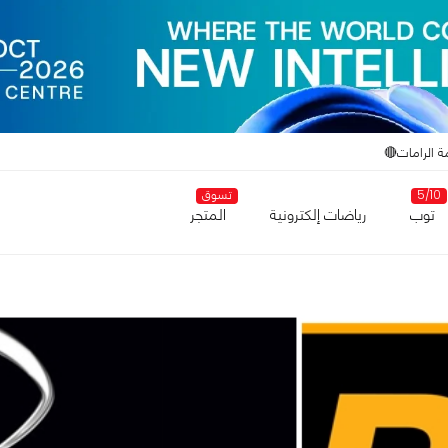
ة الرامات🔴
5/10
تسوق
توب
رياضات إلكترونية
المتجر