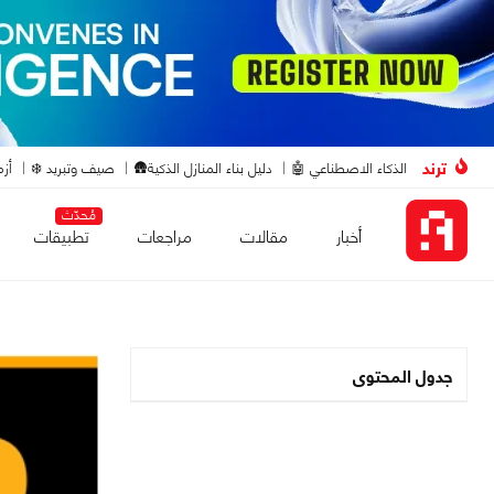
ترند
الذكاء الاصطناعي 🤖
دليل بناء المنازل الذكية🛖
صيف وتبريد ❄️
أزم
مُحدّث
أخبار
مقالات
مراجعات
تطبيقات
جدول المحتوى