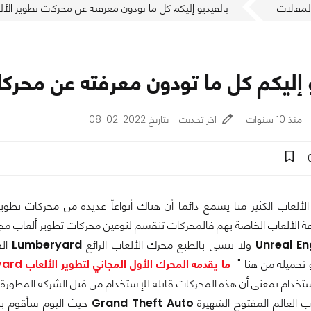
لمقالات
بالفيديو إليكم كل ما تودون معرفته عن محركات تطوير الأل
 إليكم كل ما تودون معرفته عن محرك
اخر تحديث - بتاريخ 2022-02-08
لألعاب الكثير منا يسمع دائما أن هناك أنواعاً عديدة من محركات تطو
ة الألعاب الخاصة بهم فالمحركات تنقسم لنوعين محركات تطوير ألعاب م
Unreal En
ولا ننسي بالطبع محرك الألعاب الرائع
Lumberyard
الق
و تحميله من هنا "
ما يقدمه المحرك الأول المجاني لتطوير الألعاب Lumberyard من Amazon
لإستخدام بمعنى أن هذه المحركات قابلة للإستخدام من قبل الشركة المطو
ب العالم المفتوح الشهيرة
Grand Theft Auto
حيث اليوم سأقوم بمش