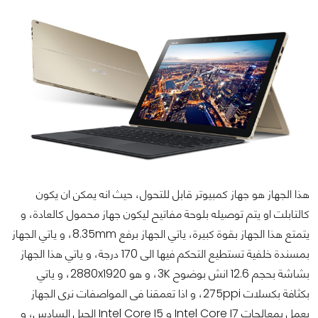
هذا الجهاز هو جهاز كمبيوتر قابل للتحول، حيث انه يمكن ان يكون
كالتابلت او يتم توصيله بلوحة مفاتيح ليكون جهاز محمول كالعادة، و
يتمتع هذا الجهاز بقوة كبيرة، ياتي الجهاز برفع 8.35mm، و ياتي الجهاز
بمسندة خلفية تستطيع التحكم فيها الى 170 درجة، و ياتي هذا الجهاز
بشاشة بحجم 12.6 انش بوضوح 3K، و هو 2880x1920، و ياتي
بكثافة بكسلات 275ppi، و اذا تعمقنا فى المواصفات نرى الجهاز
يعمل بمعالجات Intel Core I7 و Intel Core I5 الجيل السادس، و