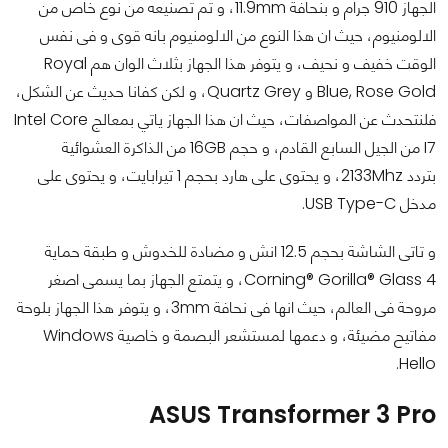
الجهاز 910 جرام و بنحافة 11.9mm، و تم تصنيعه من نوع خاص من
الالومنيوم، حيث ان هذا النوع من الالومنيوم بانه قوى و فى نفس
الوقت خفيف و نحيف، و يتوفر هذا الجهاز بثلاث الوان هم
Royal
Blue, Rose Gold و Quartz Grey، و لكن كفانا حديث عن الشكل،
فلنتحدث عن المواصفات، حيث ان هذا الجهاز ياتي بمعالج Intel Core
I7 من الجيل السابع القادم، و حجم 16GB من الذاكرة العشوائية
بتردد 2133Mhz، و يحتوى على هارد بحجم 1 تيرابايت، و يحتوى على
مدخل USB Type-C.
و تاتى الشاشة بحجم 12.5 انش و مضادة للخدوش و طبقة حماية
Corning® Gorilla® Glass 4، و يتمتع الجهاز بما يسمى اصغر
مروحة فى العالم، حيث انها فى نحافة 3mm، و يتوفر هذا الجهاز بلوحة
مفاتيح مضيئة، و دعمها لمستشعر البصمة و خاصية Windows
Hello.
ASUS Transformer 3 Pro