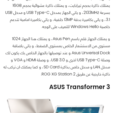
يمتلك ذاكرة بحجم تيرابايت، و يمتلك ذاكرة عشوائية بحجم 16GB
بسرعة 2133MHz، و ياتي الجهاز بمدخل USB Type-C و مدخل USB
3.1، و ياتي بكاميرة بدقة 13MP خلفية، و ياتي بكاميرة امامية تتدعم
خاصية Windows Hello للتعرف على الوجه.
و يمتلك الجهاز قلم باسم Asus Pen، و يمتلك هذا الجهاز 1024
مستوى من الاستشعار الخاص بمستوى الضغط، و ياتي باضافة
Asus Unverisal Dock و عند توصيلها بالجهاز الخاص بك يكون لك
وصلة USB Type-C اخرى و USB 3.0، و وصلة HDMI و VGA و
مدخل LAN و مدخل خاص بذاكرة SD Card، و كما يمكنك ان تركب له
ذاكرة خارجية عن طريق ROG XG Station 2.
ASUS Transformer 3