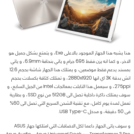
هذا يشبه هذا الجهاز الموجود بالاعلى Exe، و يتمتع بشكل جميل هو
الاخر، و كما انه يزن فقط 695 جرام و ياتي بنحافة 6.9mm، و ياتي
بمسند يدعم فقط موضعين، و يمتلك هذا الجهاز شاشة بحجم 12.6
انش بدقة 3K اي انها 2880x1920، و تمتلك كثافة بكسلات بحجم
275ppi، و سيعمل هذا التابلت بمعالجات Intel من الجيل السابع، و
سوف يمتلك ذاكرة داخلية تصل الى 512GB من نوع SSD، و بطارية
تعمل لمدة يوم كامل، مع تقنية الشحن السريع التي تصل الى 60%
فى 50 دقيقة، و مدخل USB Type-C.
و سوف ياتى الجهاز داعما لكل الاضافات التي امتلكها جهاز ASUS