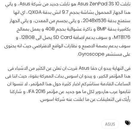
تابلت Asus ZenPad 3S 10 هو تابلت جديد من شركة Asus، و ياتي
هذا الجهاز المحمول بشاشة بحجم 9.7 انش بدقة QXGA، اي انها
ستمتع بدقة 2048x1536، و ياتي بجسم من المعدن، و ياتي الجهاز
بكاميرة بدقة 8MP و ذاكرة عشوائية بحجم 4GB و يعمل بمعالج
MT8176، و سوف يدعم اضافة SD Card يصل الى 128GB، و
سوف يدعم بصمة الاصبع و نظارات الواقع الافتراضي حيث انه يحتوى
على مستشعر Gyroscope.
فى النهاية يبدو ان حقا Asus قررت ان تعلن عن الكثير من الاشياء فى
هذا المؤتمر الكبير، و يبدو ان اسوس بدات المعركة بقوة، حيث اننا فى
الساعات القادمة سناشركم اخبار كثيرة حول هذا المؤتمر، لا تنسوا ان
تتابعوا عرب هاردوير لكل ما هو جديد عن مؤتمر IFA 2016، و شاركنا
رأيك فى التعليقات عن ما اعلنت عنه شركة اسوس.
ASUS