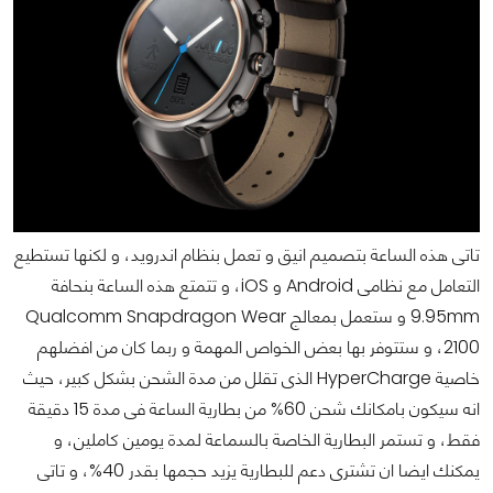
تاتى هذه الساعة بتصميم انيق و تعمل بنظام اندرويد، و لكنها تستطيع
التعامل مع نظامى Android و iOS، و تتمتع هذه الساعة بنحافة
9.95mm و ستعمل بمعالج
Qualcomm Snapdragon Wear
2100، و ستتوفر بها بعض الخواص المهمة و ربما كان من افضلهم
خاصية HyperCharge الذى تقلل من مدة الشحن بشكل كبير، حيث
انه سيكون بامكانك شحن 60% من بطارية الساعة فى مدة 15 دقيقة
فقط، و تستمر البطارية الخاصة بالسماعة لمدة يومين كاملين، و
يمكنك ايضا ان تشترى دعم للبطارية يزيد حجمها بقدر 40%، و تاتى