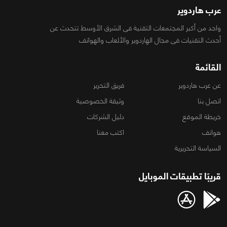
عرب هاردوير
واحد من أكبر المجتمعات التقنية فى الشرق الأوسط تتحدث عن
أحدث التقنيات فى مجال الهاردوير والألعاب والهواتف
القائمة
عن عرب هاردوير
فريق التحرير
اتصل بنا
وثيقة الخصوصية
خريطة الموقع
دليل الشركات
هواتف
اكتب معنا
السياسة التحريرية
قريبًا تطبيقات الموبايل