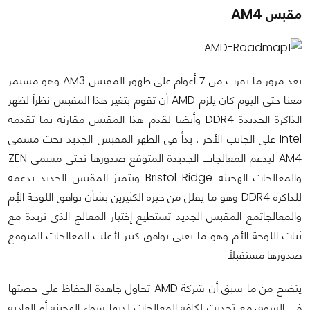
مقبس AM4
بعد مرور ما يقرب من 7 أعوام على ظهور المقبس AM3 وهو مستمر
معنا حتى اليوم كان يلزم AMD أن تقوم بتغير هذا المقبس نظراً لظهر
الذاكرة الجديدة DDR4 وأيضا لقدم هذا المقبس مقارنة بما تقدمة
Intel على الجانب الأخر . بدأ فى الظهر المقبس الجديد تحت مسمى
AM4 ليدعم المعالجات الجديدة المتوقع صدورها تحتى مسمى ZEN
والمعالجات الهجينة
Bristol Ridge
ويتميز المقبس الجديد بدعمة
للذاكرة DDR4 وهو ما يقلل من حيرة الكثيرين بشأن توافق اللوحة الِأم
والمعالجاتمع المقبس الجديد تستطيع إختيار المعالج الذى تريدة مع
ثبات اللوحة الأم وهو ما يعنى توافق كبير لأغلب المعالجات المتوقع
صدورها مستقبلاً
يتضح من ما سبق أن شركة AMD تحاول جاهدة الحفاظ على حصتها
فى السوق مع تحديث لكافة المعالجات لديها سواء الهجينة أو العادية