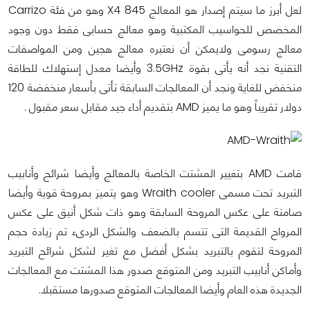
لعل أبرز ما سيتم إصدار هو المعالج
X4 845
وهو من فئة
Carrizo
المخصص للحواسيب المكتبية وهو معالج حسابى فقط دون وجود
معالج رسومى ولايمكن أن نعتبره معالج هجين ومن المواصفات
التقنية نجد أنه يأتى بقوة 3.5GHz وأيضا معدل إستهلاك للطاقة
منخفض للغاية ونجد أن المعالجات السابقة تأتى بأسعار منخفضة 120
دولار تقريباً وهو ما يميز AMD بتقديم أداء جيد مقابل سعر مقبول .
قامت AMD بتغيير المشتت الخاصة بالمعالج وأيضا شرائح وأنابيب
التبريد تحت مسمى
Wraith cooler
وهو يتميز بمروحة قوية وأيضا
صامتة على عكس المروحة السابقة وهو ذات شكل أنيق على عكس
المرواح القديمة التى تتسم بالضعف والشكل الردىء تم زيادة حجم
المروحة لتقوم بالتبريد بشكل أفضل مع تغير لشكل شرائح التبريد
وأماكن أنابيب التبريد ومن المتوقع صدور هذا المشتت مع المعالجات
الجديدة هذه العام وأيضا المعالجات المتوقع صدورها مستقبلا.