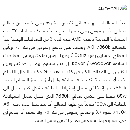
نبدأ بالمعالجات الهجينة التى تقدمها الشركة وهى خليط بين معالج
حسابى وأخر رسومى وهى تعتبر الأنجح حالياً مقارنة بمعالجات FX ذات
المعمارية القديمة وتقدم AMD هذه العام 3 من المعالجات الهجينة نبدأ
بالمعالج A10-7860k ويعتمد على مالعج رسومى من فئة R7 ويأتى
المعالج الحسابى بقوة 3.6GHz وهو لا يعتبر نقلة كبيرة عن المعالجات
السابقة
Kaveri / Godaveri
بل يعتبر شبيهم لهم الى حد كبير ويرى
الكثيرين أن المعالج الأخير من فئة
Godaveri
مخيب للأمال لأنه لم
يقدم أى جديد مقارنة بالفئة السابقة ولعل أبرز ما يميز المعالج الجديد
7860k هو إنخفاض معدل إستهلاك الطاقة بشكل كبير ليصل الى
65w فقط على عكس معالج
7850K
الذى يصل معدل إستهلاكة
للطاقة الى 100w تقريباً مع ظهور لمعالج أخر متوسط الأداء وهو A6-
7470K بقوة 3.7 و معالج رسومى من فئة R5 ولا نعتقد أنه يقدم أى
جديد مقارنة بما سبقة من معالجات فى نفس الفئة .