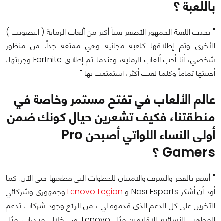
باللعبة ؟
" تجذب اللعبة الجمهور الأصغر سناً أكثر من ألعاب الرماية ( التصويب )
الأخرى وتم إطلاقها كلعبة مجانية وهي ممتعة جداً. من منظور
شخصي، أنا أحب ألعاب الرماية، وعندما تم إطلاق Fortnite وجربتها،
أحببتها تماماً وكلما لعبت أكثر، استمتعت بها "
عالم الألعاب في تفتح مستمر وخاصة في
منطقتنا، فكيف تشعرين حيال كونك ضمن
أولى النساء اللواتي أصبحن Pro
Gamers ؟
" أشعر بالفخر والشرف والامتنان للخطوات التي قطعتها حتى الآن. كما
أود أن أشكر Nasr Esports و
Lenovo Legion
وجمهوري وشركائي
الآخرين على كل الدعم الذي قدموه لي ، من الرائع وجود شركات تدعم
المواهب النسائية الإقليمية مثل Lenovo من خلال مبادرات مثل