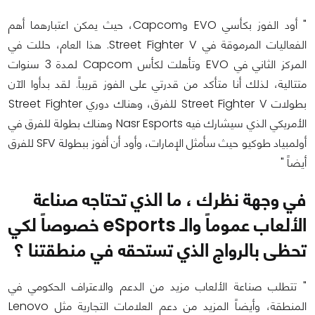
" أود الفوز بكأسي EVO وCapcom، حيث يمكن اعتبارهما أهم
الفعاليات المرموقة في Street Fighter V. هذا العام، حللت في
المركز الثاني في EVO وتأهلت لكأس Capcom لمدة 3 سنوات
متتالية، لذلك أنا متأكد من قدرتي على الفوز قريباً. لقد بدأوا الآن
بطولات Street Fighter V للفرق، وهناك دوري Street Fighter
الأمريكي الذي سيشارك فيه Nasr Esports وهناك بطولة للفرق في
أولمبياد طوكيو حيث سأمثل الإمارات، وأود أن أفوز ببطولة SFV للفرق
أيضاً "
في وجهة نظرك ، ما الذي تحتاجه صناعة
الألعاب عموماً والـ eSports خصوصاً لكي
تحظى بالرواج الذي تستحقه في منطقتنا ؟
" تتطلب صناعة الألعاب مزيد من الدعم والاعتراف الحكومي في
المنطقة، وأيضاً المزيد من دعم العلامات التجارية مثل Lenovo