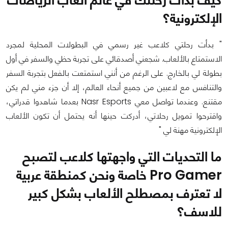
كيف بدأت رحلتك في عالم ألعاب الرياضات
الإلكترونية؟
" بدأت رحلتي كلاعب غير رسمي في البطولات المحلية لمجرد
الاستمتاع بالألعاب. شجعني أصدقائي على تجربة حظي والسفر في أول
بطولة لي بالخارج. على الرغم من أنني استمتعت بالفعل بتجربة السفر
والتنافس مع لاعبين من جميع أنحاء العالم، إلا أن جزء مني لم يكن
مقتنع. وعندما تواصل معي Nasr Esports بعدما شاهدوا قدراتي،
واقترحوا تمويل رحلاتي، أدركت حينها أنه يحتمل أن تكون الألعاب
الإلكترونية مهنة لي "
ما التحديات التي واجهتها كلاعب لتصبح
Pro Gamer خاصة ونحن كمنطقة عربية
لا تعترف بمصطلح الألعاب بشكل كبير
للاسف؟