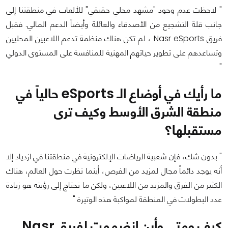
" لاحظت عدم وجود "مشهد محلي حقيقي" للألعاب في منطقتنا إلى
جانب قلة التشجيع من الأصدقاء والعائلة وأيضاً الدعم المالي. فقبل
فريق Nasr eSports ، لم تكن هناك منظمة تدعم اللاعبين المحليين
وتساعدهم على تطوير حياتهم المهنية للمنافسة على المستوى الدولي
"
ما رأيك في أوضاع الـ eSports حالياً في
منطقة الشرق الأوسط وكيف ترى
مستقبلها؟
" بدون شك، فإن شعبية الرياضات الإلكترونية في منطقتنا في ازدياد إلا
أنه يوجد دائماً مجال لمزيد من الفرص، أينما نظرت حول العالم، هناك
الكثير من الفرق والمزيد من اللاعبين، ولكن ما نحتاج إلى رؤيته هو زيادة
عدد البطولات في المنطقة لمواكبة هذه الوتيرة "
كيف ومتى وأين انضممت لفريق Nasr