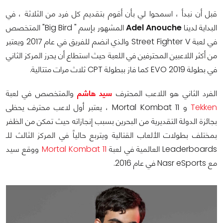
قبل أن نبدأ ، اسمحوا لي بأن أقوم بتقديم كل فرد من الثلاثة ، في
البداية لدينا
Adel Anouche
المشهور بإسم " Big Bird" المتخصص
في لعبة Street Fighter V والذي انضم للفريق في عام 2017 ويعتبر
من أكثر اللاعبين المحترفين في اللعبة حيث استطاع أن يحرز المركز الثاني
في بطولة EVO 2019 كما فاز ببطولة CPT ثلاث مرات متتالية.
الفرد الثاني هو اللاعب المحترف
سيد هاشم
والمتخصص في لعبة
Tekken
و Mortal Kombat 11 ، يعتبر أول لاعب محترف يحظى
بجائزة الدولة التقديرية من البحرين بسبب إنجازاته حيث تمكن من الظفر
بمختلف بطولات الألعاب القتالية ويتربع حالياً في المركز الثالث للـ
Leaderboards العالمية في لعبة
Mortal Kombat 11
ووقع سيد
مع Nasr eSports في عام 2016.