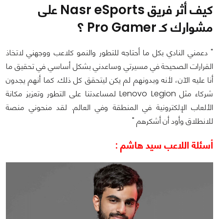
كيف أثر فريق Nasr eSports على
مشوارك كـ Pro Gamer ؟
" دعمني النادي بكل ما أحتاجه للتطور والنمو كلاعب ووجهني لاتخاذ
القرارات الصحيحة في مسيرتي وساعدني بشكل أساسي في تحقيق ما
أنا عليه الآن، لأنه وبدونهم لم يكن ليتحقق كل ذلك. كما أنهم يجدون
شركاء مثل Lenovo Legion لمساعدتنا على التطور وتعزيز مكانة
الألعاب الإلكترونية في المنطقة وفي العالم. لقد منحوني منصة
للانطلاق وأود أن أشكرهم "
أسئلة اللاعب سيد هاشم :