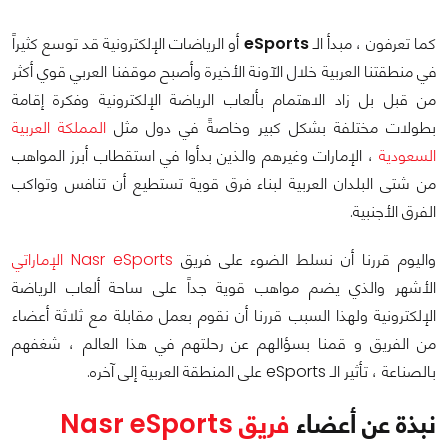
كما تعرفون ، مبدأ الـ
eSports
أو الرياضات الإلكترونية قد توسع كثيراً
في منطقتنا العربية خلال الآونة الأخيرة وأصبح موقفنا العربي قوي أكثر
من قبل بل زاد الاهتمام بألعاب الرياضة الإلكترونية وفكرة إقامة
بطولات مختلفة بشكل كبير وخاصةً في دول مثل
المملكة العربية
السعودية
، الإمارات وغيرهم والذين بدأوا في استقطاب أبرز المواهب
من شتى البلدان العربية لبناء فرق قوية تستطيع أن تنافس وتواكب
الفرق الأجنبية.
واليوم قررنا أن نسلط الضوء على فريق
Nasr eSports الإماراتي
الأشهر والذي يضم مواهب قوية جداً على ساحة ألعاب الرياضة
الإلكترونية ولهذا السبب قررنا أن نقوم بعمل مقابلة مع ثلاثة أعضاء
من الفريق و قمنا بسؤالهم عن رحلتهم في هذا العالم ، شغفهم
بالصناعة ، تأثير الـ eSports على المنطقة العربية إلى آخره.
نبذة عن أعضاء
فريق Nasr eSports