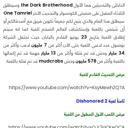
الداخلى والتحديثين هما الأول
the Dark Brotherhood
وسيطلق
الثلاثاء المقبل على منصتى الكونسولز والتحديث الآخر
One Tamriel
سيطلق هذا العام والذي يتيح لكم جميعاً تكوين فريق مع أصدقائكم أو
أى شخص باللعبة وإستكشاف العالم الضخم للعبة كما انه سيتم
إطلاق اللعبة بتاريخ
23
يونيو القادم باليابان حيث تحتفل الشركة
بوصول عدد لاعبي اللعبة حتى الآن أكثر من
7 مليون
لاعب وأكثر من
34
مليار
وحش قد تم قتله وأكثر من
13 مليار
مهمة قد تم إكمالها
باللعبة وأكثر من
578
مليون
وحش
mudcrabs
قد تم قتله باللعبة
عرض التحديث القادم للعبة
https://www.youtube.com/watch?v=KsyMewhZQ7A
ثامناً لعبة Dishonored 2
عرض اللعب الأول المطول من اللعبة
https://www.youtube.com/watch?v=OJL3gCKeQCA