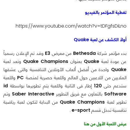
تغطية المؤتمر بالفيديو
https://www.youtube.com/watch?v=tDFgfsDiLno
أولاً الكشف عن لعبة Quake
بدء مؤتمر شركة
Bethesda
من معرض
E3
وقد تم الإعلان رسمياً
عن عودة لعبة
Quake
بعنوان
Quake Champions
وتعد لعبة
Quake
واحدة من أفضل ألعاب الأونلاين التنافسية والتى عشقها
الملايين من اللاعبين حول العالم واللعبة حصرية لمنصة
PC
واللعبة
ستدعم حتى
120
إطار فى الثانية واللعبة يتم تطويرها بواسطة
id
Software
بالتعاون مع فريق التطوير
Saber Interactive
وتم
تطوير لعبة
Quake Champions
من البداية لتكون لعبة رياضية
تنافسية تدخل قسم
e-sport
.
عرض اللعبة الأول من هنا