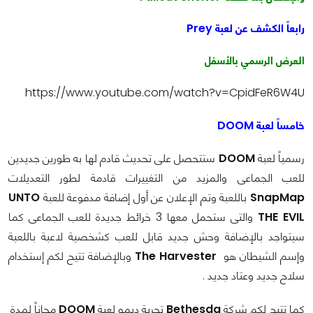
رابعاً الكشف عن لعبة Prey
العرض الرسمي بالأسفل
https://www.youtube.com/watch?v=CpidFeR6W4U
خامساً لعبة DOOM
رسمياً لعبة
DOOM
ستتحصل على تحديث قادم لها به طورين جديدين
للعب الجماعى والمزيد من التغييرات قادمة لطور التعديلات
SnapMap
باللعبة وتم الإعلان عن أول إضافة مدفوعة للعبة
UNTO
THE EVIL
والتى ستحمل معها 3 خرائط جديدة للعب الجماعى كما
سيتواجد بالإضافة وحش جديد قابل للعب كشخصية لاعبة باللعبة
وإسم الشيطان هو
The Harvester
وبالإضافة تتيح لكم إستخدام
سلاح جديد وعتاد جديد .
كما تتيح لكم شركة
Bethesda
تجربة ديمو لعبة
DOOM
مجاناً لمدة