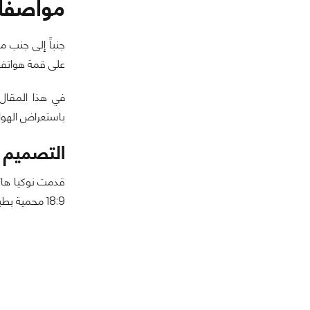
مواصفات هاتف 
على قمة هواتفها
باستعراض الهواتف
التصميم 
18:9 محمية بطبقة من زجاج Gorilla لم يتم تأكيد إصداره حتى الآن، مع دعمها للعرض بتقنية HDR10.