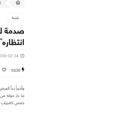
ا
تقنية
انتظاره"
2019-02-24 - منذ 7 سنو
5536
خمس كاميرات خ