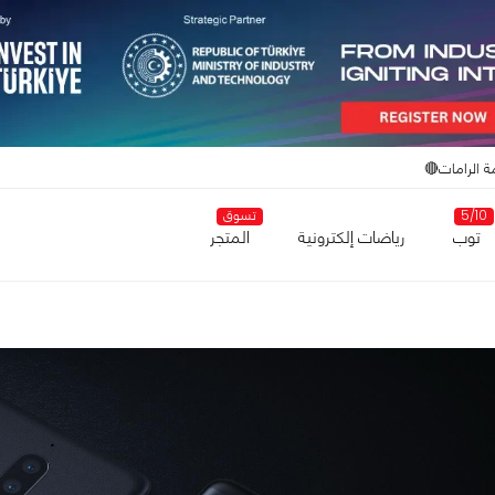
ة الرامات🔴
5/10
تسوق
توب
رياضات إلكترونية
المتجر