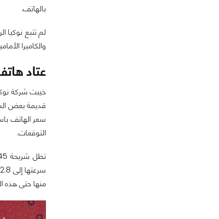
بالهاتف.
لم تتبع نوكيا ا
والكاميرا الأمامية
عتاد هاتف ia 9 PureView
التوقعات.
منها حتى هذه ا