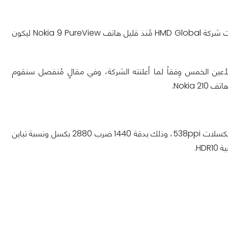
جنباً إلى جنب مع أربعة هواتف أُخرى تتراوح فيما بين الفئة الاقتصادية والمُتوسطة، أطلقت شركة HMD Global مُنذ قليل هاتف Nokia 9 PureView ليكون
نستعرض معكم مواصفات هاتف Nokia 9 PureView صاحب الأعين الخمس وِفقاً لما أعلنته الشركة، وفي مقالٍ مُنفصل سنقوم
Nokia.
قدمت نوكيا هاتف Nokia 9 PureView بشاشة P-OLED بقياس 5.99 بوصة وبمُعدل بكسلات 538ppi، وذلك بدقة 1440 ضرب 2880 بكسل ونسبة تباين