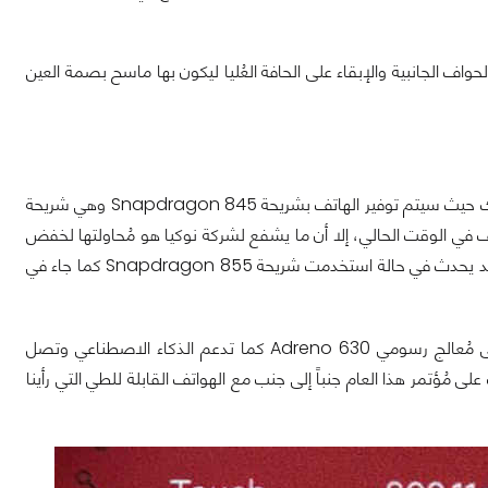
اف الجانبية والإبقاء على الحافة العُليا ليكون بها ماسح بصمة العين
خيبت شركة نوكيا آمال الكثيرين وتوقعاتهم بالنسبة لعتاد هاتف Nokia 9 PureView، ذلك حيث سيتم توفير الهاتف بشريحة Snapdragon 845 وهي شريحة
 تُستخدم في الكثير من الهواتف في الوقت الحالي، إلا أن ما يشفع لشركة نوكيا هو مُحاولتها لخفض
سعر الهاتف باستخدام هذه الشريحة كي يكون مُناسباً وذا سعر غير مُبالغ فيه مثل ما كان قد يحدث في حالة استخدمت شريحة Snapdragon 855 كما جاء في
تظل شريحة Qualcomm Snapdragon 845 ذات مُواصفات جيدة فهي تحتوي على مُعالج رسومي Adreno 630 كما تدعم الذكاء الاصطناعي وتصل
 طغت على مُؤتمر هذا العام جنباً إلى جنب مع الهواتف القابلة للطي التي رأينا