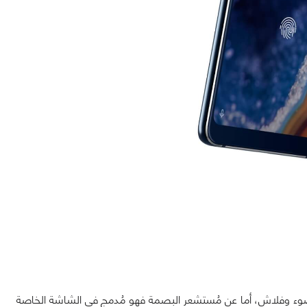
وء وفلاش، أما عن مُستشعر البصمة فهو مُدمج في الشاشة الخاصة