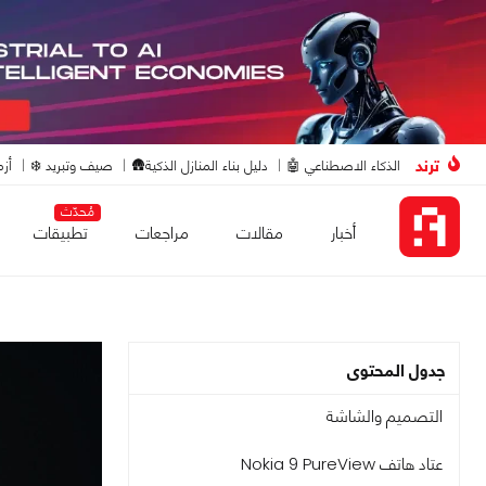
ترند
الذكاء الاصطناعي 🤖
دليل بناء المنازل الذكية🛖
صيف وتبريد ❄️
أزم
مُحدّث
أخبار
مقالات
مراجعات
تطبيقات
جدول المحتوى
التصميم والشاشة
عتاد هاتف Nokia 9 PureView