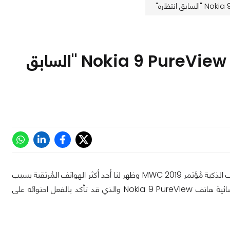
صدمة لجمهور نوكيا بسبب مواصفات هاتف Nokia 9 PureView "السابق
وأخيراً بدأ العرض الحقيقي المُنتظر للحدث الأكبر في عالم الأجهزة المحمولة وتحديداً الهواتف الذكية مُؤتمر MWC 2019 وظهر لنا أحد أكثر الهواتف المُرتقبة بسبب
ما دار حوله من شائعات طوال أشهُرٍ بسبب تصميمه الخلفي الأشبه بأعيُنِ الكائنات الفضائية هاتف Nokia 9 PureView والذي قد تأكد بالفعل احتوائه على