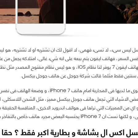
ل ليس سىء، لا تسىء فهمى، لا اقول لك ان تشتريه او لا تشتريه، هو ليس
فس السعر، فهاتف ايفون يتم بيعه على انه شيء غالى، امتلاكه يجعل من علا
سنتين فقط مثلما قالت شركة جوجل عن هاتف جوجل بيكسل.
iPho يحتسبه البعض مجرد هاتف خاص بالتفاخر فقط.
ل اكس ال بشاشة و بطارية اكبر فقط ؟ حقا 