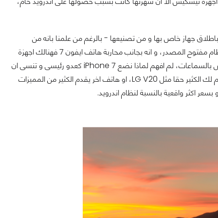
اجهزة نيسكيس الا ان شهرتها كانت بسبب حصولها على اندرويد خام،
اطلاق جهاز خاص بها و من تصنيعها - بالرغم من علمنا بانه من
تصنيع HTC - و يمتلك نظامها، الا ان جوجل لم تتذكر شيء مهم، و هو ان نظام اندرويد نظام مفتوح المصدر، و انه بجانب محاربة هاتف ايفون 7 فهنالك اجهزة
اخرى تعطيك تجربة اندرويد جيدة جدا، و لحسن الحظ هي ايضا تمتلك مدخل 3.5mm الخاص بالسماعات، لم افهم لماذا نضع iPhone 7 كعدو رئيسى و تنسى ان
هنالك اعداء اخرين فى النظام الخاص بك مثل OnePlus 3 على سبيل المثال، او هاتف يقدم لك الكثير حقا مثل LG V20، او هاتف اخر يقدم الكثير من المميزات