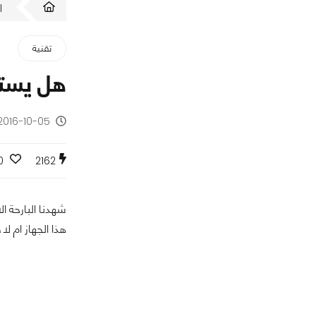
ا
تقنية
هل يستح
2016-10-05 - منذ 9 سنوا
0
2162
شهدنا البارحة ال
هذا الجهاز ام لا