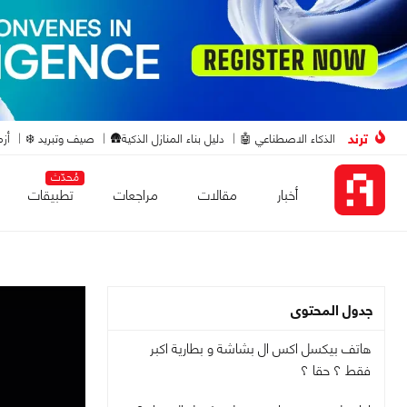
ترند
الذكاء الاصطناعي 🤖
دليل بناء المنازل الذكية🛖
صيف وتبريد ❄️
أزم
مُحدّث
أخبار
مقالات
مراجعات
تطبيقات
جدول المحتوى
هاتف بيكسل اكس ال بشاشة و بطارية اكبر
فقط ؟ حقا ؟