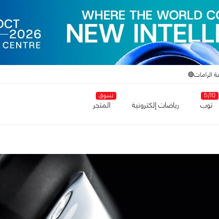
ة الرامات🔴
5/10
تسوق
توب
رياضات إلكترونية
المتجر