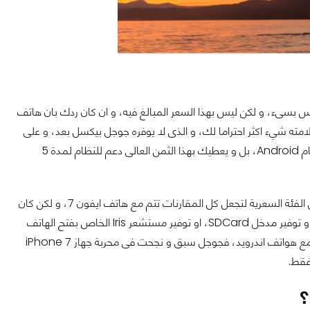
 بسىء، و لكن ليس بهذا السعر المبالغ فيه، و ان كان ردك بان هاتف
مته شيء اكثر احتراما لك، و الذى لا يوفره جوجل بيكسل بعد، و على
الناحية التقنية فهاتف ايفون 7 يوفر لنا نظام iOS، و هو ليس نظام مفتوح المصدر مثل نظام Android، بل و يعطيك بهذا الثمن العالى دعم للنظام لمدة 5
جوجل قدمت اقوى ما لديها فى المحاربة امام هاتف iPhone 7، و وضعة الهاتف فى نفس الفئة السعرية لتجعل كل المقارنات تتم مع هاتف ايفون 7، و لكن كان
يمكننا امتلاك بعض الاشياء التي تجعل هاتف جوجل بيكسل مميز، مثل الشحن اللاسكلى، او توفير مدخل SDCard، او توفير مستشعر Iris الخاص بفتح الهاتف
ببصمة العين، او اي من المميزات التي نراها فى هواتف اندرويد الاخرى، المنافسة الحقيقة مع هواتف اندرويد، فجوجل سبق و نجحت فى محربة جهاز iPhone 7
؟