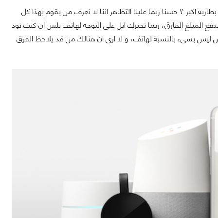
رية اكبر ؟ حسنا ربما علينا التظاهر اننا لا نعرف من يقوم بهذا كل
فع المبلغ الفارق، ربما تجبرك ابل على التوجه لهاتف بلس ان كنت تود
على شاشة كبيرة و هذا بسبب صغر حجم شاشة الهاتف العادى، و لكن حجم 5 انش ليس بسىء بالنسبة لهاتف، و لا ارى ان هنالك من قد يلاحظ الفرق