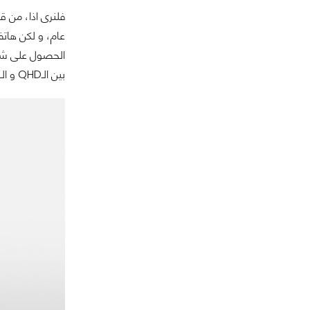
فلنرى اذا، من ق
عام، و لكن هاتف
بين الـQHD و الـFHD على شاشة هاتف بحجم 5.5 انش.