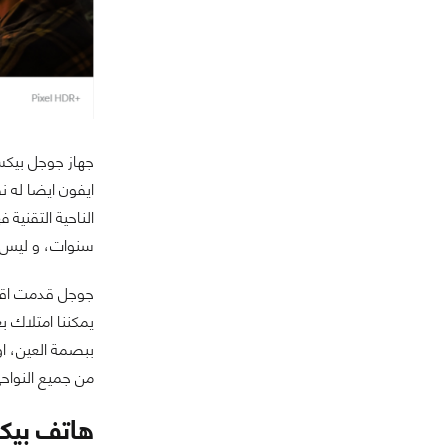
جهاز جوجل بيكس
ايفون ايضا له ن
سنوات، و ليس 
من جميع النواحى، و لكنها نست ان ne 7
هاتف بيكس