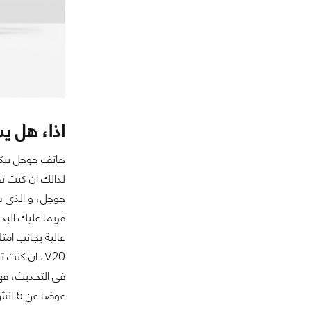
اذا، هل ي
هاتف جوجل بيكس
لذالك ان كنت ت
جوجل، و الذى ست
V20، ان كن
عوضا