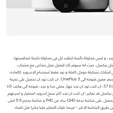
، و ليس محاولة بائسة لتقليد ابل فى محاولة ناجحة لمنافستها،
 جوجل بيكسل، حيث انه سيوفر لك افضل عمل جماعى مع منتجات
 امتلاك تشكيلة جوجل كاملة و تود فقط استخدام الاندرويد كالعادة،
فربما عليك البدء فى البحث عن هاتف اخر فى الاندرويد، ان كنت تريد تجربة اندرويد جيدة و بسعر مغرى فتوجه الى OnePlus 3، ان كنت تود ان تحصل على تجربة
عالية بجانب امتلاك هاتف يعطيك امكانية التفاخر به فربما عليك التوجه الى Note 7 او S7 Edge، ان كنت تود ان تجد جهاز عملى جدا و جيد، فتوجه الى هاتف LG
 بيكسل بلا تفكير، ان كنت ان تجد اكثر نسخ اندرويد استقرار و اسرعهم
فى التحديث، فهاتف جوجل بيكسل سيكون جيد لك، ان كنت تود ان تدفع 100$ اكثر زيادة لتحصل على شاشة بدقة QHD بدلا من FHD و شاشة بحجم 5.5 انش
ه عن طريق الشاشة الاكبر - فربما عليك التفكير مليا مكررا قبل اقتناء