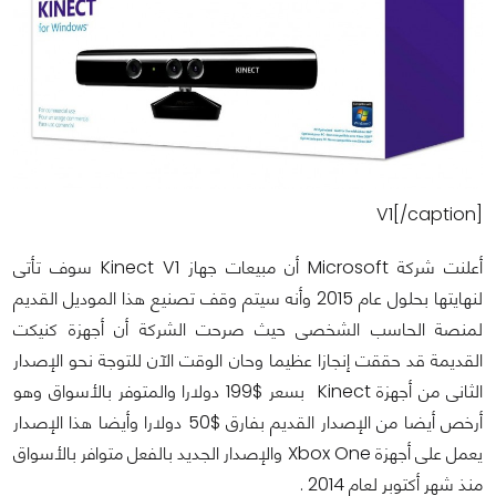
V1[/caption]
أعلنت شركة Microsoft أن مبيعات جهاز Kinect V1 سوف تأتى
لنهايتها بحلول عام 2015 وأنه سيتم وقف تصنيع هذا الموديل القديم
لمنصة الحاسب الشخصى حيث صرحت الشركة أن أجهزة كنيكت
القديمة قد حققت إنجازا عظيما وحان الوقت الآن للتوجة نحو الإصدار
الثانى من أجهزة Kinect بسعر $199 دولارا والمتوفر بالأسواق وهو
أرخص أيضا من الإصدار القديم بفارق $50 دولارا وأيضا هذا الإصدار
يعمل على أجهزة Xbox One والإصدار الجديد بالفعل متوافر بالأسواق
منذ شهر أكتوبر لعام 2014 .