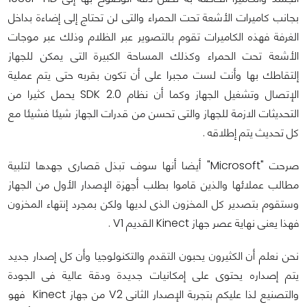
بجانب كاميرات الأشعة تحت الحمراء والتى لن تحتاج إلى إضاءة بداخل
الغرفة فهذه الكاميرات تقوم بالتصوير عبر الظلام وذلك عبر موجات
الأشعة تحت الحمراء وكذلك المساحة الكبيرة التى يمكن للجهاز
إلتقاطك بها وأنت لست مجبرا على أن تكون بقربه حتى يتم عملية
الإتصال وتشغيل الجهاز وكما أن نظام SDK 2.0 يحمل كثيرا من
التحديثات الازمة للجهاز والتى تحسن من قدرات الجهاز شيئا فشيئا مع
كل تحديث يتم إطلاقه .
صرحت "Microsoft" أيضا أنها سوف تبذل قصارى جهدها لتلبية
مطالب عملائها والذين قاموا بطلب أجهزة الإصدار الأول من الجهاز
وستقوم بتصدير كل المخزون الذى لديها ولكن بمجرد إنتهاء المخزون
فهذا يعنى نهاية عصر جهاز Kinect القديم V1 .
نحن نعلم أن الكثيرون يحبون التقدم والتكنولوجيا وأن كل إصدار جديد
يتم إصداره يحتوى على إمكانيات جديدة ودقة عالية فى الجودة
والتصنيع لذا عليكم بتجربة الإصدار الثانى V2 من جهاز Kinect فهو