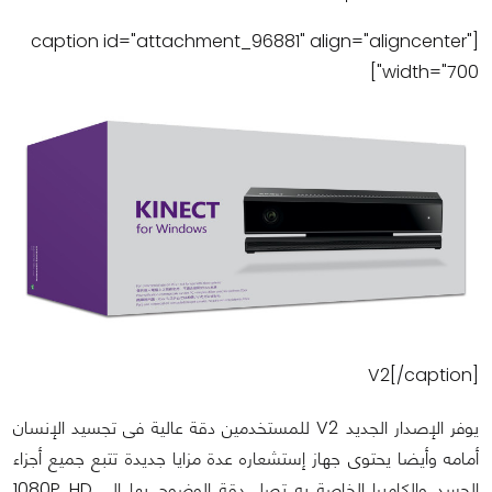
[caption id="attachment_96881" align="aligncenter"
width="700"]
V2[/caption]
يوفر الإصدار الجديد V2 للمستخدمين دقة عالية فى تجسيد الإنسان
أمامه وأيضا يحتوى جهاز إستشعاره عدة مزايا جديدة تتبع جميع أجزاء
الجسد والكاميرا الخاصة به تصل دقة الوضوح بها إلى 1080P HD