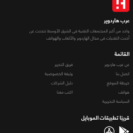
عرب هاردوير
واحد من أكبر المجتمعات التقنية فى الشرق الأوسط تتحدث عن
أحدث التقنيات فى مجال الهاردوير والألعاب والهواتف
القائمة
عن عرب هاردوير
فريق التحرير
اتصل بنا
وثيقة الخصوصية
خريطة الموقع
دليل الشركات
هواتف
اكتب معنا
السياسة التحريرية
قريبًا تطبيقات الموبايل