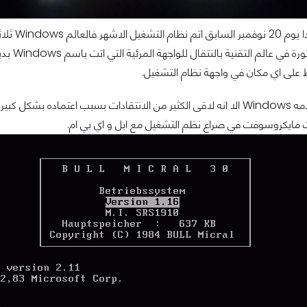
 على اي مكان في واجهة نظام التشغيل.
مايكروسوفت في صراع نظم التشغيل مع ابل و اي بي ام.