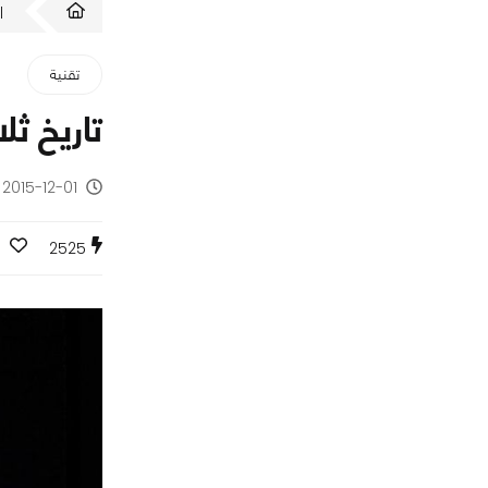
ا
تقنية
تاريخ ثلاثون ع
2015-12-01 - منذ 10 سنوات
2525