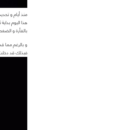
بالفأرة و الضغط
فبذلك قد دخلت 