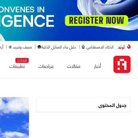
ترند
الذكاء الاصطناعي 🤖
دليل بناء المنازل الذكية🛖
صيف وتبريد ❄️
أزم
مُحدّث
أخبار
مقالات
مراجعات
تطبيقات
جدول المحتوى