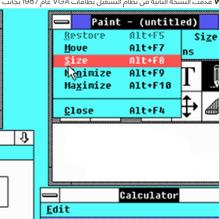
W
قدمت النسخة الثانية من نظام التشغيل بطاقات VGA عام 1987 بجانب اول نسخة من Word و Excel.