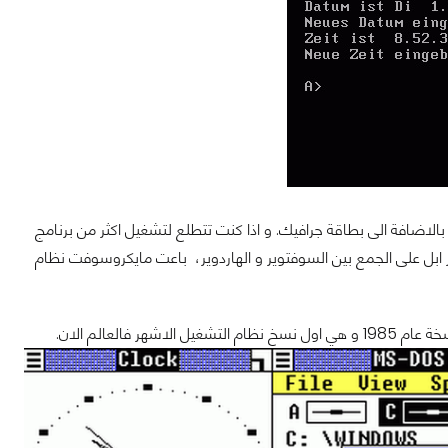
Windows 1.0 اثنان Floppy Disk و 256 كيلوبايت ذاكرة، بالاضافة الى بطاقة جرافيك. و اذا كنت تتطلع لتشغيل اكثر من برنامج
 و بينما كانت تركز ابل على الجمع بين السوفتوير و الهاردوير، باعت مايكروسوفت نظام
غيل الاشهر فالعالم الان.