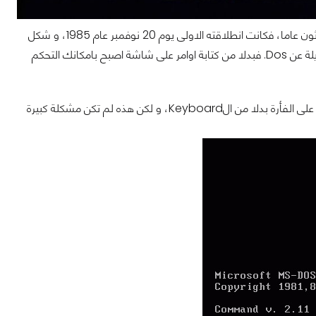
منذ أيام و تحديدا يوم 20 نوفمبر السابق اتم نظام التشغيل الاشهر فالعالم Windows ثلاثون عاما، فكانت انطلاقته الاولى يوم 20 نوفمبر عام 1985، و شكل
هذا اليوم بداية ثورة في عالم التقنية بالنتقال للواجهة المرئية التي اتت باسم Windows بديلة عن Dos. فبدلا من كتابة اوامر على شاشة اصبح بامكانك التحكم
و بالرغم مما قدمه Windows الا انه لاقى الكثير من الانتقادات بسبب اعتماده بشكل كبير على الفأرة بدلا من الKeyboard، و لكن هذه لم تكن مشكلة كبيرة