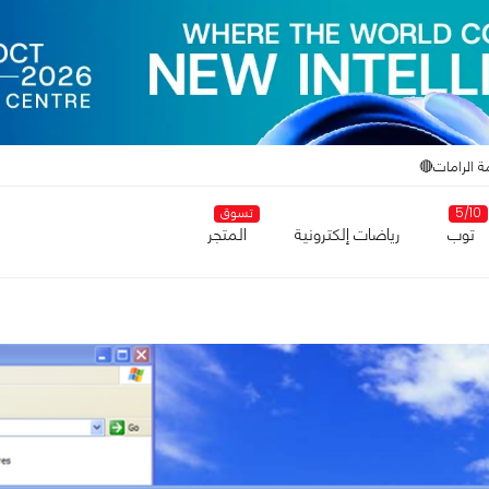
ة الرامات🔴
5/10
تسوق
توب
رياضات إلكترونية
المتجر