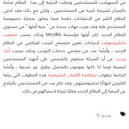
من التسهيلات للمستخدمين وجعلت الترقية إلى هذا النظام متاحة
بالمجان لشريحة كبيرة من المستخدمين , ولكن مع ذلك فقد لاقى
النظام الكثير من الانتقادات خاصة فيما يتعلق بحماية خصوصية
المستخدم عليه وقد عبرت جهات عديدة عن " خيبة أملها " من مستوى
النظام الجديد كان أولها مؤسسة Mozilla وذلك بسبب
تصعيب
مايكروسوفت
لاجراءات تعيين متصفح انترنت افتراضي في النظام
الجديد , وأيضًا عدد من مقدمي خدمات التورنت وذلك بسبب
أنباء
وردت
عن أن الشركة ستقوم بالتجسس على أجهزة المستخدمين
لمعرفة فيما اذا كانوا يقومون بالتحميل بطرق غير شرعية , وأيضًا
اتخاذها خطوات
لمكافحة الألعاب المقرصنة
هذه الخطوات التي يراها
الكثيرين انتهاكًا لخصوصيتهم , وقد قام عدد من المستخدمين بالتراجع
عن الترقية إلى النظام الجديد فعليًا نتيجة لاستيائهم من ذلك .
ويندوز 10