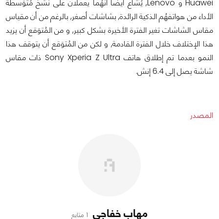
Huawei و Lenovo, يُشاع أيضاً أنهُما يعملان على نُسَخ مُتوَسطة
الأداء من هواتفهُم الذكية الرائدة, بشاشات أصغر, بالرغم من أن مقياس
مقاس الشاشات تغير الفترة الأخيرة بشكل كبير, و من المُتوَقع أن يزيد
هذا الإختلاف خلال الفترة القادمة, و لكن من المُتوَقع أن يتوقف هذا
النمو بعدما تم إطلاق هاتف Sony Xperia Z Ultra ذات مقاس
شاشة يصل إلى 6.4 إنش.
المصدر
مهاب خفاجي
1 متابع