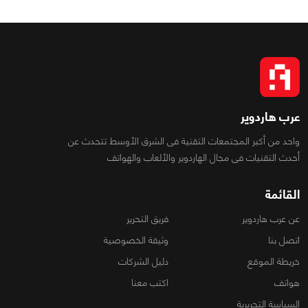
عرب هاردوير
واحد من أكبر المجتمعات التقنية فى الشرق الأوسط تتحدث عن
أحدث التقنيات فى مجال الهاردوير والألعاب والهواتف
القائمة
عن عرب هاردوير
فريق التحرير
اتصل بنا
وثيقة الخصوصية
خريطة الموقع
دليل الشركات
هواتف
اكتب معنا
السياسة التحريرية