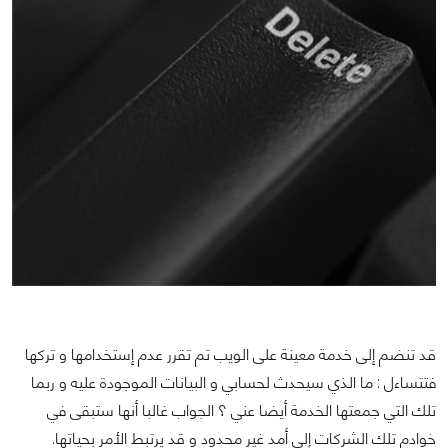
قد تنضم إلى خدمة معينة على الويب تم تقرر عدم إستخدامها و تركها
فتتساءل : ما الذي سيحدث لحسابي و البيانات الموجودة عليه و ربما
تلك التي جمعتها الخدمة أيضا عني ؟ الجواب غالبا أنها ستبقى في
خوادم تلك الشركات إلى أمد غير محدود و قد يرتبط الأمر بحياتها.