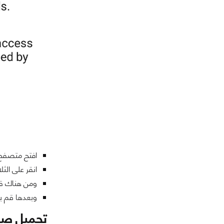
افتح متصفح
انقر على الث
ومن هناك قم 
وبعدها قم بت
تحميل صف