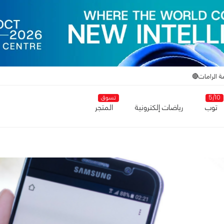
ة الرامات🔴
5/10
تسوق
توب
رياضات إلكترونية
المتجر