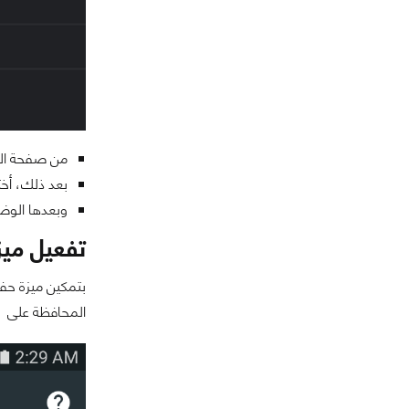
من صفحة الم
بعد ذلك، أخت
وبعدها الوض
تفعيل ميز
بتمكين ميزة حف
المحافظة على با