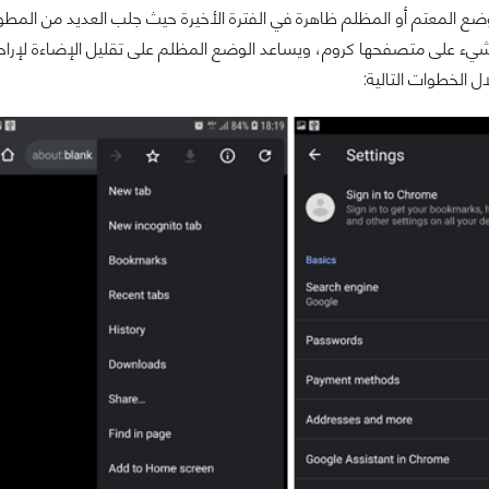
ع المعتم أو المظلم ظاهرة في الفترة الأخيرة حيث جلب العديد من المطوري
ء على متصفحها كروم، ويساعد الوضع المظلم على تقليل الإضاءة لإراح
ل الخطوات التالية: