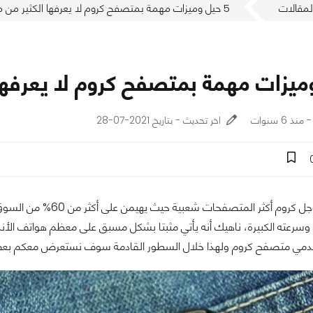
لمقالات
5 حيل وميزات مهمة بمتصفح كروم لا يعرفها الكثير من مستخدمي الأندرويد
اخر تحديث - بتاريخ 2021-07-28
يعد متصفح جوجل كروم أك
رعته الكبيرة، ناهيك أنه يأتي مثبتا بشكل مسبق على معظم هواتف الأندرو
دمي متصفح كروم ولهذا خلال السطور القادمة سوف نستعرض معكم بعض ا