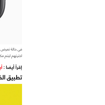
اخترتهم ليتم مك
إقرأ أيضا :
أب
تطبيق ال