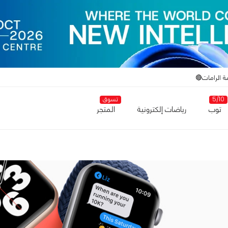
ة الرامات🔴
5/10
تسوق
توب
رياضات إلكترونية
المتجر