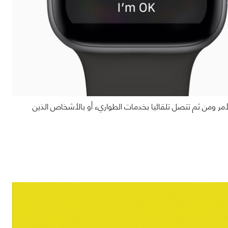
إن ساعة أبل Watch SE قادرة على اكتشاف الأمر ومن ثم تتصل تلقائيا بخدمات الطواريء أو بالأشخاص الذين