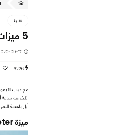
ا
تقنية
5 ميزات متقدمة توفرها ساعة أبل الإقتصادية Apple Watch SE
2020-09-17 - منذ 5 سنوا
5226
مع غياب الآيفون
الآخر هو ساعة أ
أبل باهظة الثمن Apple Watch Series 6، وخلال السطور التالية سوف نتعرف على الميزات الجديدة والقوية التي اضافتها أبل لساعتها ال
ميزة Altimeter