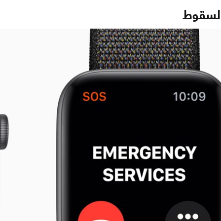
لسقوط