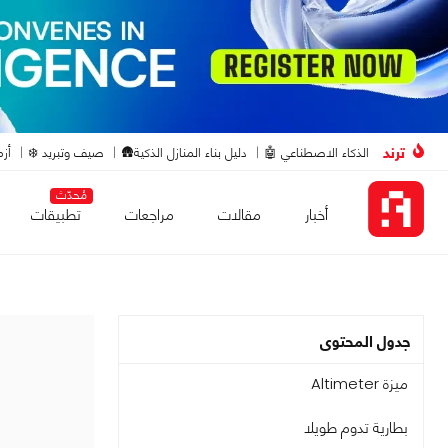
ترند
الذكاء الاصطناعي 🤖
دليل بناء المنازل الذكية🛖
صيف وتبريد ❄️
أزم
مُحدّث
أخبار
مقالات
مراجعات
تطبيقات
جدول المحتوى
ميزة Altimeter
بطارية تدوم طويلا