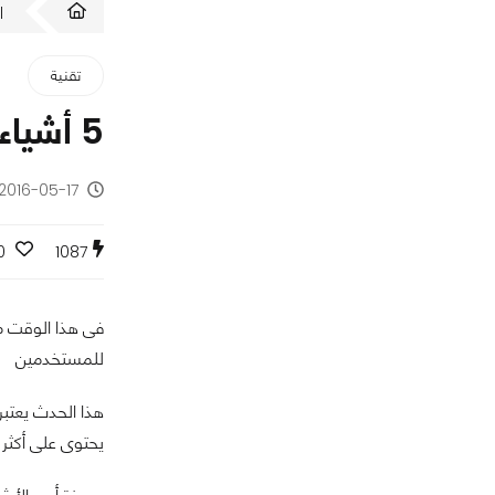
ا
تقنية
5 أشياء نتوقع أن نراها فى مؤتمر Google I/O 2016
2016-05-17 - منذ 10 سنوات
0
1087
للمستخدمين
هذا الحدث يعتب
يحتوى على أكثر من 200 نشاط و محاضرة و يبدأ المؤتمر يوم 18 و يستمر حتى يوم 20 مايو بالول