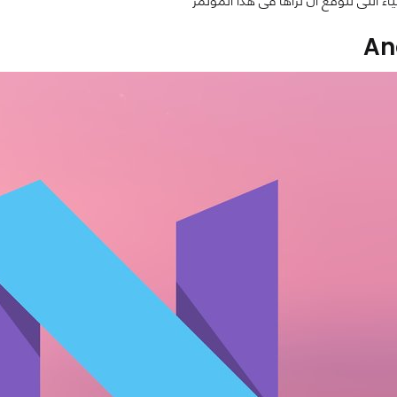
ء التى نتوقع أن نراها فى هذا المؤتمر
An