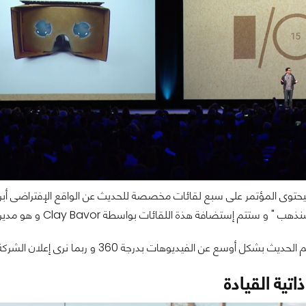
توى المؤتمر على سبع لقائات مخصصة للحديث عن الواقع الإفتراضى أبرزه
ستتم إستضافة هذة اللقائات بواسطة Clay Bavor و هو مدير قسم الواقع الإفتراضى بجوجل
أوسع عن الفيديوهات بدرجة 360 و ربما نرى إعلان الشركة عن عتاد جديد للواقع الإفتراضى
اتية القيادة