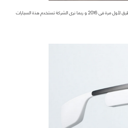
كانت الشركة قد أعلنت فى مؤتمرها للعام الماضى أننا سنرى السيارات ذاتية القيادة على الطرق لأول مرة فى 2016 و ربما نرى الشركة تستخدم هذة السيارات