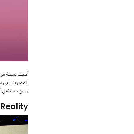
أحدث نسخة من ن
المميزات التى 
و عن مستقبل أند
 Reality