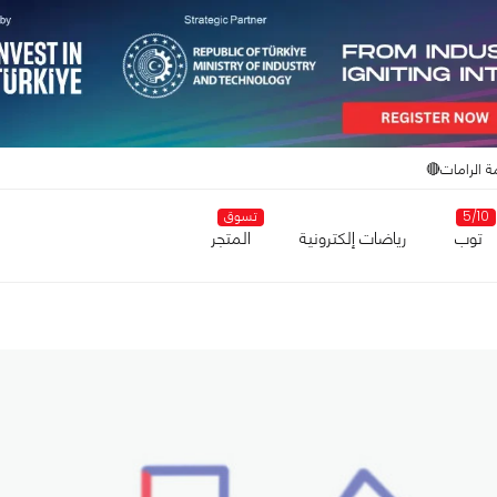
ة الرامات🔴
5/10
تسوق
توب
رياضات إلكترونية
المتجر