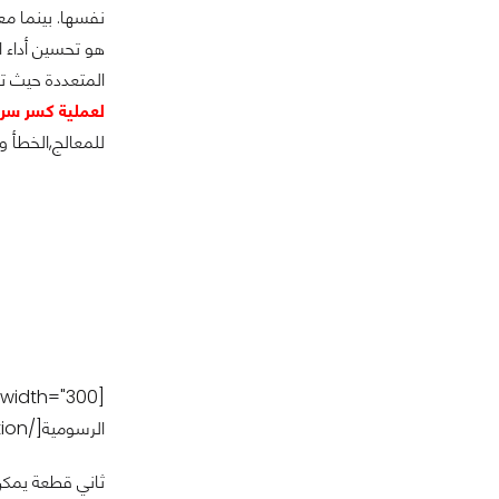
نفسها. بينما معالجات AMD فيمكن كسر سرعتها كلها دون وجود قيود كما هو الحال
هو تحسين أداء ا
المتعددة حيث ت
لعملية كسر سرع
للمعالج,الخطأ و
[caption id="attachment_185505" align="alignleft" width="300"]
الرسومية[/caption]
ثاني قطعة يمك