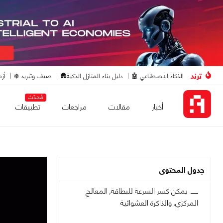
ترند
الذكاء الاصطناعي 🤖
دليل بناء المنازل الذكية🛖
صيف وتبريد ❄️
أزم
مُحدّث
أخبار
مقالات
مراجعات
تطبيقات
جدول المحتوى
يمكن كسر السرعة للبطاقة, المعالج
المركزي, والذاكرة العشوائية