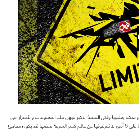
ر منكم يعلمها ولكن النسبة الاكبر تجهل تلك المعلومات والأسرار. في
هذا المقال سنأخذ أحد جوانب الهاردوير المهمة والتي تتعلق بكسر السرعة OC لنعرفكم فيها على 6 أمور لا تعرفونها عن عالم كسر السرعة بعضها قد يكون مفاجئ