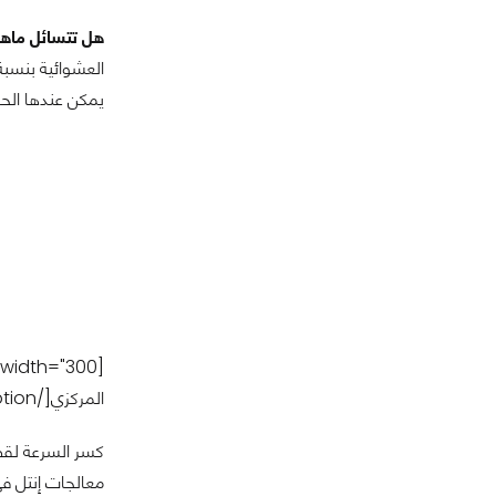
هل تتسائل ماهو
العشوائية بنسبة
يمكن عندها الح
[caption id="attachment_185503" align="alignright" width="300"]
المركزي[/caption]
كسر السرعة لقطع 