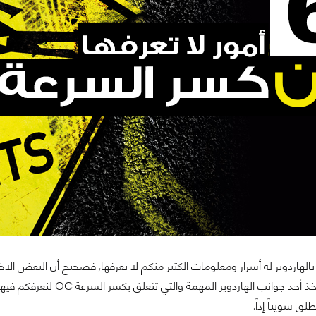
لهاردوير له أسرار ومعلومات الكثير منكم لا يعرفها, فصحيح أن البعض الاخ
لق سويتاً إذاً.