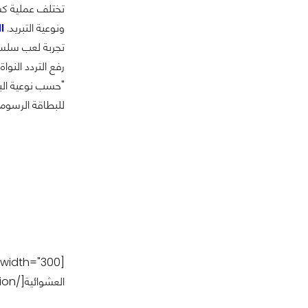
ونوعية التبريد.
ا
تجربة لعب سلسة
رفع التردد النوا
"حسب نوعية البط
للبطاقة الرسومي
[caption id="attachment_185511" align="alignright" width="300"]
العشوائية[/caption]