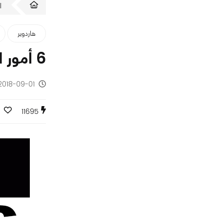
ا
هاردوير
6 أمور لا تعرفها عن عالم كسر السرعة
2018-09-01 - منذ 7 سنوا
11695