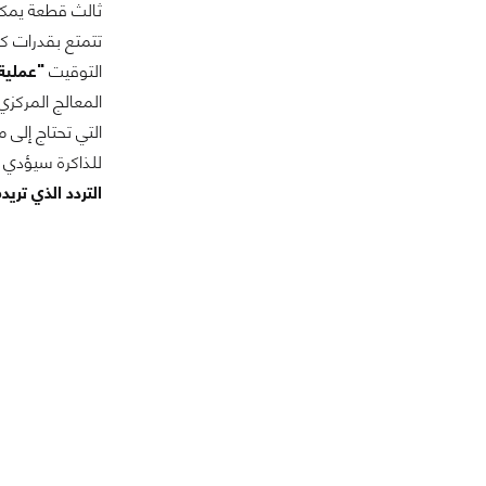
ثالث قطعة يمك
تتمتع بقدرات كب
التوقيت
"عملية
المعالج المركزي, زيادة معدل إطارا
التي تحتاج إلى م
للذاكرة سيؤدي 
التردد الذي تريده من خلال تفعي