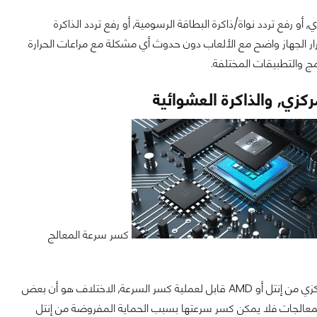
أو رفع تردد نواة/ذاكرة البطاقة الرسومية, أو رفع تردد الذاكرة
رار الجهاز واضح مع الألعاب دون حدوث أي مشكلة مع مراعات الحرارة
 والتطبيقات المختلفة.
كزي, والذاكرة العشوائية
كسر سرعة المعالج
, فكل معالج مركزي من إنتل أو AMD قابل لعملية كسر السرعة, الاختلاف هو أن بعض
لحالي أصبحت تدعم كسر السرعة لمن يحمل حرف K بينما باقي المعالجات فلا يمكن كسر سرعتها بسبب الحماية المفروضة من إنتل