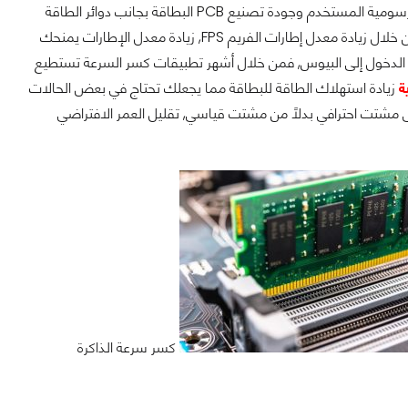
تختلف عملية كسر سرعة وقدرة البطاقة على تحمل ذلك ليكون الأمر عائد لنوعية المعالج الرسومية المستخدم وجودة تصنيع PCB البطاقة بجانب دوائر الطاقة
هي تحسين أداء ألعابك المختلف من خلال زيادة معدل إطارات الفريم FPS, زيادة معدل الإطارات يمنحك
 الدخول إلى البيوس, فمن خلال أشهر تطبيقات كسر السرعة تستطيع
ة
زيادة استهلاك الطاقة للبطاقة مما يجعلك تحتاج في بعض الحالات
لى مشتت احترافي بدلاً من مشتت قياسي, تقليل العمر الافتراضي
كسر سرعة الذاكرة