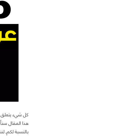
كل شيء يتعلق با
بالنسبة لكم, لننط