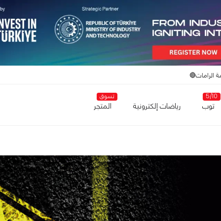
ة الرامات🔴
5/10
تسوق
توب
رياضات إلكترونية
المتجر