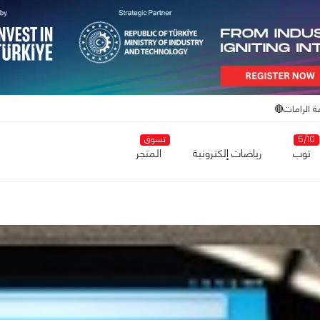
ة الرامات🔴
5/10
تسوق
توب
رياضات إلكترونية
المتجر