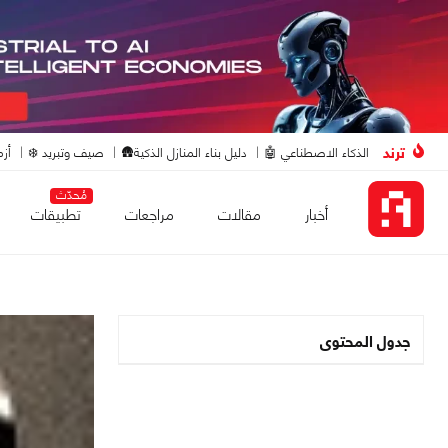
ترند
الذكاء الاصطناعي 🤖
دليل بناء المنازل الذكية🛖
صيف وتبريد ❄️
أزم
مُحدّث
أخبار
مقالات
مراجعات
تطبيقات
جدول المحتوى