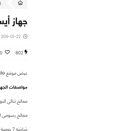
ا
جهاز أيسر
2011-01-22 - منذ 15 سنة
0
802
عرض موقع intomobile بعض مواصفات جهاز أيسر اللوحي المزود بنظام أندرويد ومعالج ثنائي وشاشة 7 بوصة.
مواصفات الجهاز
معالج ثنائي النواة بسرعة 1.2 جيغاهرتز من
معالج رسومي Adreno 220
شاشه 7 بوصة ذات دقة 1280*800