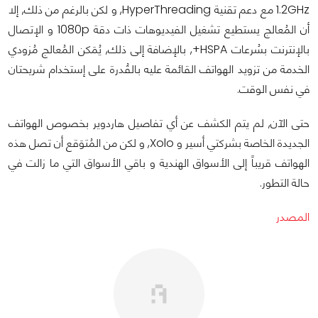
1.2GHz مع دعم تقنية HyperThreading, و لكن بالرغم من ذلك, إلا
أن المُعالج يستطيع تشغيل الفيديوهات ذات دقة 1080p و الإتصال
بالإنترنت بسُرعات HSPA+, بالإضافة إلى ذلك, يُمَكن المُعالج مُزودي
الخدمة من تزويد الهواتف القائمة عليه بالقُدرة على إستخدام شريحتان
في نفس الوقت.
حتى الآن, لم يتم الكشف عن أي تفاصيل هاردوير بخصوص الهواتف
الجديدة الخاصة بشركتي أسير و Xolo, و لكن من المُتوَقع أن تصل هذه
الهواتف قريباً إلى الأسواق الهندية و باقي الأسواق التي ما زالت في
حالة التطور.
المصدر