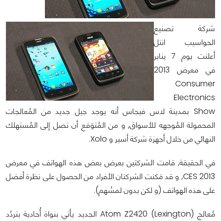
شركة تصنيع
الحواسيب انتل
أعلنت يوم 7 يناير
في معرض 2013
Consumer
Electronics
Show بمدينة لاس فيجاس أنه يوجد جيل جديد من المُعالجات
المحمولة المُوجهه للأسواق, و من المُتوَقع أن تصل إلى المُستهلك
النهائي من خلال أجهزة شركة أسير و Xolo.
في الحقيقة, قامت الشركتين بعرض بعض هذه الهواتف في معرض
CES 2013, و قد مَكنت الشركتان الأفراد من الحصول على نظرة أفضل
على هذه الهواتف (و لكن بدون لمسُهم).
مُعالج (Atom Z2420 (Lexington الجديد يأتي بنواة أُحادية بتردُد